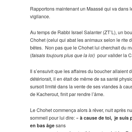
Rapportons maintenant un Maassé qui va dans le 
vigilance.
Au temps de Rabbi Israel Salanter (ZT’L), un bou
Chohet (celui qui abat les animaux selon le rite
bêtes. Non pas que le Chohet lui cherchait du ma
(
faisais toujours plus que la loi)
pour valider la Ch
Il s’ensuivit que les affaires du boucher allaient 
détériorait, il en était de même de sa santé phys
sursoit limité dans la vente de ses viandes à cau
de Kacherout, finit par rendre l’âme.
Le Chohet commença alors à rêver, nuit après nuit
sommeil pour lui dire: «
à cause de toi, je suis
en bas âge
sans