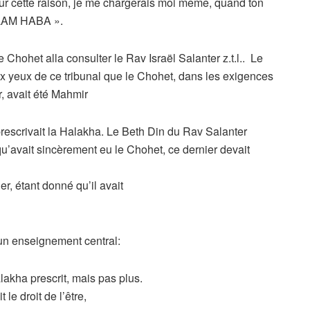
our cette raison, je me chargerais moi même, quand ton
 OLAM HABA ».
e Chohet alla consulter le Rav Israël Salanter z.t.l.. Le
ux yeux de ce tribunal que le Chohet, dans les exigences
, avait été Mahmir
prescrivait la Halakha. Le Beth Din du Rav Salanter
qu’avait sincèrement eu le Chohet, ce dernier devait
r, étant donné qu’il avait
un enseignement central:
lakha prescrit, mais pas plus.
 le droit de l’être,