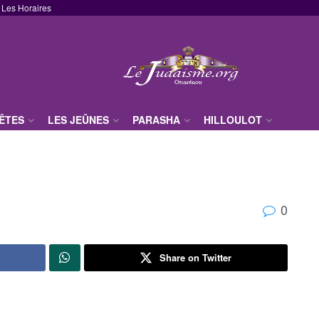
Les Horaires
FÊTES
LES JEÛNES
PARASHA
HILLOULOT
0
Share on Twitter