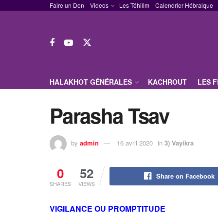
Faire un Don
Videos
Les Téhilim
Calendrier Hébraique
HALAKHOT GÉNÉRALES
KACHROUT
LES 
Parasha Tsav
by
admin
16 avril 2020
in
3) Vayikra
0
52
Share on Facebook
SHARES
VIEWS
VIGILANCE OU PROMPTITUDE