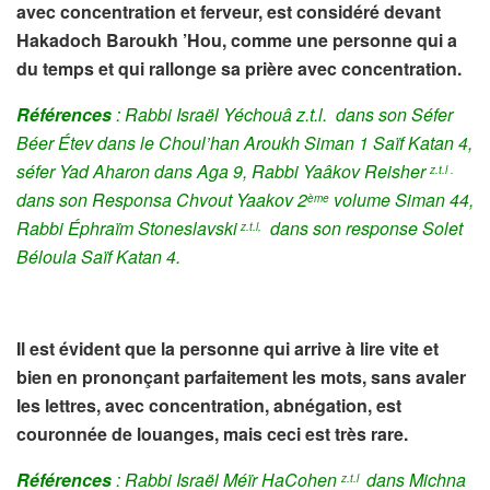
avec concentration et ferveur, est considéré devant
Hakadoch Baroukh ’Hou, comme une personne qui a
du temps et qui rallonge sa prière avec concentration.
Références
:
Rabbi Israël Yéchouâ z.t.l. dans son Séfer
Béer Étev dans le Choul’han Aroukh Siman 1 Saïf Katan 4,
séfer Yad Aharon dans Aga 9, Rabbi Yaâkov Reisher
z.t.l .
dans son Responsa Chvout Yaakov 2
volume Siman 44,
ème
Rabbi Éphraïm Stoneslavski
dans son response Solet
z.t.l,
Béloula Saïf Katan 4.
Il est évident que la personne qui arrive à lire vite et
bien en prononçant parfaitement les mots, sans avaler
les lettres, avec concentration, abnégation, est
couronnée de louanges, mais ceci est très rare.
Références
:
Rabbi Israël Méïr HaCohen
dans
Michna
z.t.l