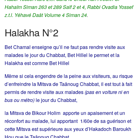
Hahaïm Siman 263 et 289 Saïf 2 et 4, Rabbi Ovadia Yossef
z.t.l. Yéhavé Daât Volume 4 Siman 24
.
Halakha N°2
Bet Chamaï enseigne qu’il ne faut pas rendre visite aux
malades le jour du Chabbat, Bet Hillel le permet et la
Halakha est comme Bet Hillel
Même si cela engendre de la peine aux visiteurs, au risque
d’enfreindre la Mitsva de Taânoug Chabbat, il est tout à fait
permis de rendre visite aux malades
(pas en voiture ni en
bus ou métro)
le jour du Chabbat,
la Mitsva de Bikour Holim apporte un apaisement et un
réconfort au malade, lui apportant 1/60e de sa guérison et
cette Mitsva est supérieure aux yeux d’Hakadoch Baroukh
Hou que le Taânoug Chabbat.