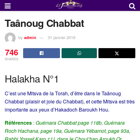
Taânoug Chabbat
by
admin
31 janvier 2019
746
SHARES
Halakha N°1
C’est une Mitsva de la Torah, d’être dans le Taânoug
Chabbat (plaisir et joie du Chabbat), et cette Mitsva est très
importante aux yeux d’Hakadoch Baroukh Hou.
Références
:
Guémara Chabbat page 118b, Guémara
Roch Hachana, page 19a, Guémara Yébamot, page 93a,
Rabbi Yossef Karo z.t.l. dans le Choul’han Aroukh Or