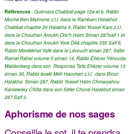
Références
:
Guémara Chabbat page 12a et b, Rabbi
Moché Ben Maïmone z.t.l. dans le Rambam Halakhot
Chabbat chapitre 24 Halakha 5, Rabbi Yossef Karo z.t.l.
dans le Choulhan Aroukh Ora’h Haïm Siman 287saif 1 et
dans le Choulhan Aroukh Yoré Déâ chapitre 335 Saïf 6,
Rabbi Mordékhaï Yafé dans le Lévouch siman 287, Séfer
Ramat Rahel volume 5 siman 14, Rabbi Éliézer Yéhouda
Waldenberg dans son Responsa Tsits Eliézer volume 13
siman 36, Rabbi Israël Méïr Hacohen z.t.l. dans Biour
Halakha Siman 287, Rabbi Yossef Haïm Chmaryahou
Kaniewsky Chlita dans son Séfer Choné Halakhot siman
287 Saïf 3.
Aphorisme de nos sages
Conseille le sot, il te prendra