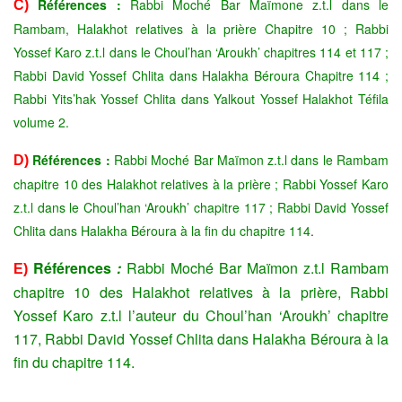
Références :
Rabbi Moché Bar Maïmone z.t.l dans le
C)
Rambam, Halakhot relatives à la prière Chapitre 10 ; Rabbi
Yossef Karo z.t.l dans le Choul’han ‘Aroukh’ chapitres 114 et 117 ;
Rabbi David Yossef Chlita dans Halakha Béroura Chapitre 114 ;
Rabbi Yits’hak Yossef Chlita dans Yalkout Yossef Halakhot Téfila
volume 2.
Références :
Rabbi Moché Bar Maïmon z.t.l dans le Rambam
D)
chapitre 10 des Halakhot relatives à la prière ; Rabbi Yossef Karo
z.t.l dans le Choul’han ‘Aroukh’ chapitre 117 ; Rabbi David Yossef
Chlita dans Halakha Béroura à la fin du chapitre 114
.
Réfé
rences
:
Rabbi Moché Bar Maïmon z.t.l Rambam
E)
chapitre 10 des Halakhot relatives à la prière, Rabbi
Yossef Karo z.t.l l’auteur du Choul’han ‘Aroukh’ chapitre
117, Rabbi David Yossef Chlita dans Halakha Béroura à la
fin du chapitre 114.