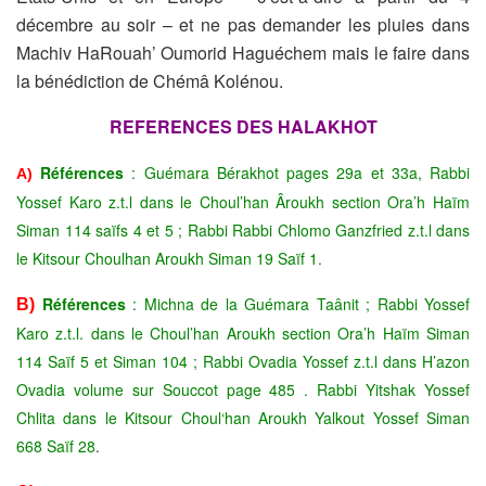
décembre au soir – et ne pas demander les pluies dans
Machiv HaRouah’ Oumorid Haguéchem mais le faire dans
la bénédiction de Chémâ Kolénou.
REFERENCES DES HALAKHOT
Références
: Guémara Bérakhot pages 29a et 33a, Rabbi
A)
Yossef Karo z.t.l dans le Choul’han Âroukh section Ora’h Haïm
Siman 114 saïfs 4 et 5 ; Rabbi Rabbi Chlomo Ganzfried z.t.l dans
le Kitsour Choulhan Aroukh Siman 19 Saïf 1.
Références
: Michna de la Guémara Taânit ; Rabbi Yossef
B)
Karo z.t.l. dans le Choul’han Aroukh section Ora’h Haïm Siman
114 Saïf 5 et Siman 104 ; Rabbi Ovadia Yossef z.t.l dans H’azon
Ovadia volume sur Souccot page 485 . Rabbi Yitshak Yossef
Chlita dans le Kitsour Choul‘han Aroukh Yalkout Yossef Siman
668 Saïf 28
.