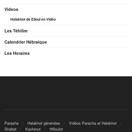
Videos
Halakhot de Elloul en Vidéo
Les Téhilim
Calendrier Hébraique
Les Horaires
Parasha
Halakhot générales
Vidéos Paracha et Halakhot
Shabat
Kachrout
Hilloulot