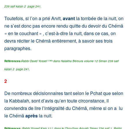
239 saif katan 2 page 241,
Toutefois, si l’on a prié Arvit,
avant
la tombée de la nuit, on
ne s’est donc pas encore rendu quitte du devoir du Chémâ
« en te couchant » , c’est-à-dire la nuit, dans ce cas, on
devra réciter le Chémâ entièrement, à savoir ses trois
paragraphes.
Références:
Rabbi David Yossef
dans Halakha Béroura volume 12 Siman 239 saif
Chlita
katan 2 page 241,
2
De nombreux décisionnaires tant selon le Pchat que selon
la Kabbalah, sont d’avis qu’en toute circonstance, il
conviendra de lire l’intégralité du Chémâ, même si on a lu
le Chémâ
après
la nuit.
Références:
Rabbi Yossef Karo z.t.l. dans le Choul’han Aroukh Siman 236 saif 1,
Rabbi