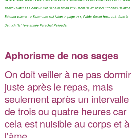
Yaakov Sofer z.t.l. dans le Kaf Hahaïm siman 239 Rabbi David Yossef
dans Halakha
Chlita
Béroura volume 12 Siman 239 saif katan 2 page 241, Rabbi Yossef Haim z.t.l. dans le
Ben Ich Hai 1ère année Parachat Pékoudé.
Aphorisme de nos sages
On doit veiller à ne pas dormir
juste après le repas, mais
seulement après un intervalle
de trois ou quatre heures car
cela est nuisible au corps et à
l’âme.