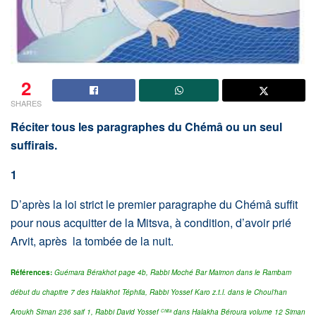
2
SHARES
Réciter tous les paragraphes du Chémâ ou un seul
suffirais.
1
D’après la loi strict le premier paragraphe du Chémâ suffit
pour nous acquitter de la Mitsva, à condition, d’avoir prié
Arvit, après la tombée de la nuit.
Références:
Guémara Bérakhot page 4b, Rabbi Moché Bar Maimon dans le Rambam
début du chapitre 7 des Halakhot Téphila, Rabbi Yossef Karo z.t.l.
dans le Choul’han
Aroukh Siman 236 saif 1,
Rabbi David Yossef
dans Halakha Béroura volume 12 Siman
Chlita