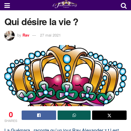
Qui désire la vie ?
by
Rav
27 mai 2021
0
SHARES
La Guémara , raconte qu’un jour Rav Alexander z.t.l est