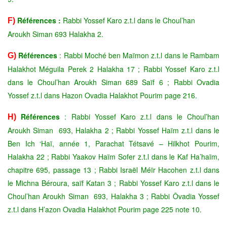
Références :
Rabbi Yossef Karo z.t.l dans le Choul’han
F)
Aroukh Siman 693 Halakha 2.
Références
: Rabbi Moché ben Maïmon z.t.l dans le Rambam
G)
Halakhot Méguila Perek 2 Halakha 17 ; Rabbi Yossef Karo z.t.l
dans le Choul’han Aroukh Siman 689 Saïf 6 ; Rabbi Ovadia
Yossef z.t.l dans Hazon Ovadia Halakhot Pourim page 216.
Références
: Rabbi Yossef Karo z.t.l dans le Choul’han
H)
Aroukh Siman 693, Halakha 2 ; Rabbi Yossef Haïm z.t.l dans le
Ben Ich ‘Haï, année 1, Parachat Tétsavé – Hilkhot Pourim,
Halakha 22 ; Rabbi Yaakov Haïm Sofer z.t.l dans le Kaf Ha’haïm,
chapitre 695, passage 13 ; Rabbi
Israël Méïr
Hacohen z.t.l dans
le Michna Béroura, saïf Katan 3 ;
Rabbi Yossef Karo z.t.l dans le
Choul’han Aroukh Siman 693, Halakha 3 ;
Rabbi Ôvadia Yossef
z.t.l dans H’azon Ovadia Halakhot Pourim page 225 note 10.