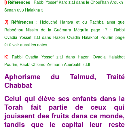
Références
:
Rabbi Yossef Karo z.t.l dans le Choul’han Aroukh
I)
Siman 693 Halakha 3.
Références
: Hidouché Haritva et du Rachba ainsi que
J)
Rabbénou Nissim de la Guémara Méguila page 17 ;
Rabbi
Ovadia Yossef z.t.l dans Hazon Ovadia Halakhot Pourim page
216 voir aussi les notes.
K)
Rabbi Ôvadia Yossef z.t.l dans Hazon Ovadia Halakhot
Pourim, Rabbi Chlomo Zelmann Auerbakh z.t.lt
Aphorisme du
Talmud, Traité
Chabbat
Celui qui élève ses enfants dans la
Torah fait partie de ceux qui
jouissent des fruits dans ce monde,
tandis que le capital leur reste