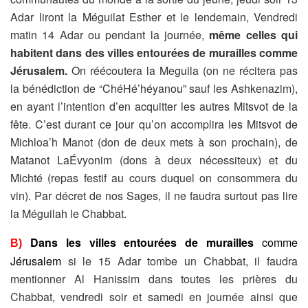
Adar
liront la Méguilat Esther
et
le lendemain, Vendredi
matin 14 Adar ou pendant la journée,
même celles qui
habitent dans des villes entourées de murailles comme
Jérusalem.
On réécoutera la Meguila (on ne récitera pas
la bénédiction de “ChéHé’héyanou” sauf les Ashkenazim),
en ayant l’intention d’en acquitter les autres Mitsvot de la
fête. C’est durant ce jour qu’on accomplira les Mitsvot de
Michloa’h Manot (don de deux mets à son prochain), de
Matanot LaÉvyonim (dons à deux nécessiteux) et du
Michté (repas festif au cours duquel on consommera du
vin). Par décret de nos Sages, il ne faudra surtout pas lire
la Méguilah le Chabbat.
Dans les villes entourées de murailles
comme
B)
Jérusalem
si le 15 Adar tombe un Chabbat, il faudra
mentionner Al Hanissim dans toutes les prières du
Chabbat, vendredi soir et samedi en journée ainsi que