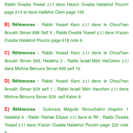
Rabbi Ovadia Yossef z.t.l dans Hazon Ovadia Halakhot Pourim
page 213 et dans Halikhot Ôlam page 195.
Références
: Rabbi Yossef Karo z.t.l dans le Choul’han
B)
Aroukh Siman 688 Saïf 6 ; Rabbi Ôvadia Yossef z.t.l dans H’azon
Ovadia Halakhot Pourim page 618 note 6.
Références :
Rabbi Yossef Karo z.t.l dans le Choul’han
C)
Aroukh Siman 695, Halakha 2 ; Rabbi Israël Méïr HaCohen z.t.l
dans Michna Béroura Siman 695 saïf 10.
Références :
Rabbi Yossef Karo z.t.l dans le Choul’han
D)
Aroukh Siman 629 saïf 1 ; Rabbi Israël Méïr Hacohen z.t.l dans
Michna Béroura Siman 629 saïf Katan 8.
Références
: Guémara Méguila Yérouchalmi chapitre 1
E)
Halakha 4 ; Rabbi Yitshak Elfassi z.t.l dans le Rif ; Rabbi Ôvadia
Yossef z.t.l dans H’azon Ovadia Halakhot Pourim page 220 note
9.