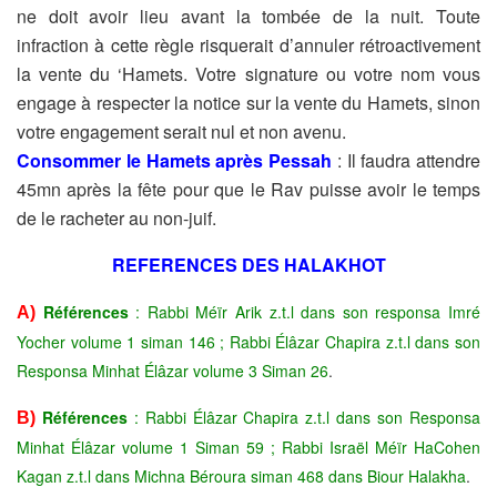
ne doit avoir
lieu avant la tombée de la nuit. Toute
infraction à cette règle risquerait
d’annuler rétroactivement
la vente du ‘Hamets. Votre signature ou
votre nom vous
engage à respecter la notice sur la vente du Hamets,
sinon
votre engagement serait nul et non avenu.
Consommer le Hamets après Pessah
: Il faudra attendre
45mn
après la fête pour que le Rav puisse avoir le temps
de le racheter au non-juif.
REFERENCES DES HALAKHOT
Références
: Rabbi Méïr Arik z.t.l dans son responsa Imré
A)
Yocher volume 1 siman 146 ; Rabbi Élâzar Chapira z.t.l dans son
Responsa Minhat Élâzar volume 3 Siman 26
.
Références
: Rabbi Élâzar Chapira z.t.l dans son Responsa
B)
Minhat Élâzar volume 1 Siman 59 ; Rabbi Israël Méïr HaCohen
Kagan z.t.l dans Michna Béroura siman 468 dans Biour Halakha
.