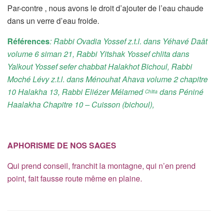
Par-contre , nous avons le droit d’ajouter de l’eau chaude
dans un verre d’eau froide.
Références
: Rabbi Ovadia Yossef z.t.l. dans Yéhavé Daât
volume 6 siman 21, Rabbi Yitshak Yossef chlita dans
Yalkout Yossef sefer chabbat Halakhot Bichoul, Rabbi
Moché Lévy z.t.l. dans
Ménouhat Ahava volume 2 chapitre
10 Halakha 13,
Rabbi Eliézer Mélamed
dans Péniné
Chlita
Haalakha
Chapitre 10 – Cuisson (bichoul),
APHORISME DE NOS SAGES
Qui prend conseil, franchit la montagne, qui n’en prend
point, fait fausse route même en plaine.