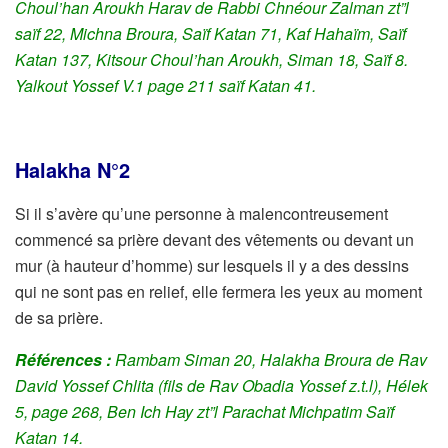
Choul’han Aroukh Harav de Rabbi Chnéour Zalman zt”l
saïf 22, Michna Broura, Saïf Katan 71, Kaf Hahaïm, Saïf
Katan 137, Kitsour Choul’han Aroukh, Siman 18, Saïf 8.
Yalkout Yossef V.1 page 211 saïf Katan 41.
Halakha N°2
Si il s’avère qu’une personne à malencontreusement
commencé sa prière devant des vêtements ou devant un
mur (à hauteur d’homme) sur lesquels il y a des dessins
qui ne sont pas en relief, elle fermera les yeux au moment
de sa prière.
Références :
Rambam Siman 20, Halakha Broura de Rav
David Yossef Chlita (fils de Rav Obadia Yossef z.t.l), Hélek
5, page 268, Ben Ich Hay zt”l
Parachat Michpatim Saïf
Katan 14.