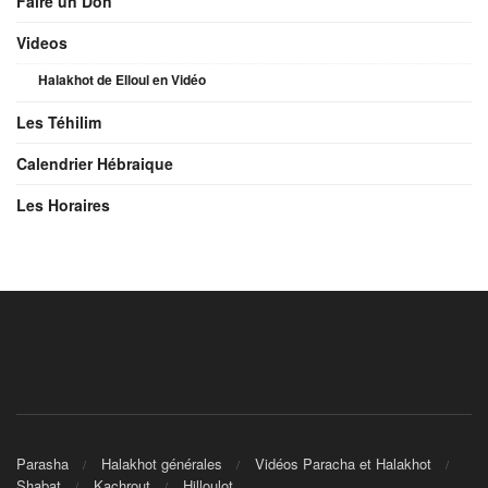
Faire un Don
Videos
Halakhot de Elloul en Vidéo
Les Téhilim
Calendrier Hébraique
Les Horaires
Parasha
Halakhot générales
Vidéos Paracha et Halakhot
Shabat
Kachrout
Hilloulot