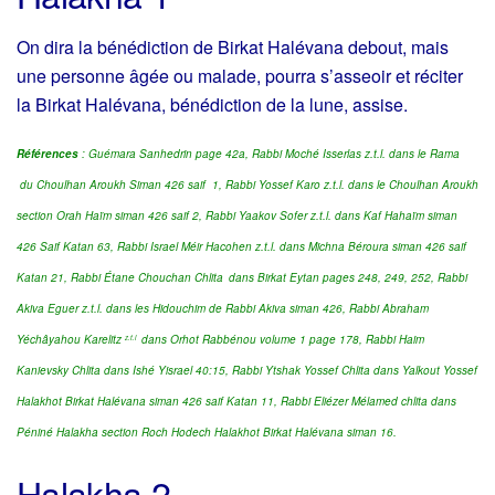
On dira la bénédiction de Birkat Halévana debout, mais
une personne âgée ou malade, pourra s’asseoir et réciter
la Birkat Halévana, bénédiction de la lune, assise.
Références
: Guémara Sanhedrin page 42a, Rabbi Moché Isserlas z.t.l. dans le Rama
du Choulhan Aroukh Siman 426 saif 1, Rabbi Yossef Karo z.t.l. dans le Choulhan Aroukh
section Orah Haïm siman 426 saif 2, Rabbi Yaakov Sofer z.t.l. dans Kaf Hahaïm siman
426 Saif Katan 63, Rabbi Israel Méir Hacohen z.t.l. dans Michna Béroura siman 426 saif
Katan 21, Rabbi Étane Chouchan Chlita
dans Birkat Eytan pages 248, 249, 252, Rabbi
Akiva Eguer z.t.l. dans les Hidouchim de Rabbi Akiva siman 426, Rabbi Abraham
Yéchâyahou Karelitz
dans Orhot Rabbénou volume 1 page 178, Rabbi Haim
z.t.l
Kanievsky Chlita dans Ishé Yisrael 40:15, Rabbi Ytshak Yossef Chlita dans Yalkout Yossef
Halakhot Birkat Halévana siman 426 saif Katan 11, Rabbi Eliézer Mélamed chlita dans
Péniné Halakha section Roch Hodech Halakhot Birkat Halévana siman 16.
Halakha 2