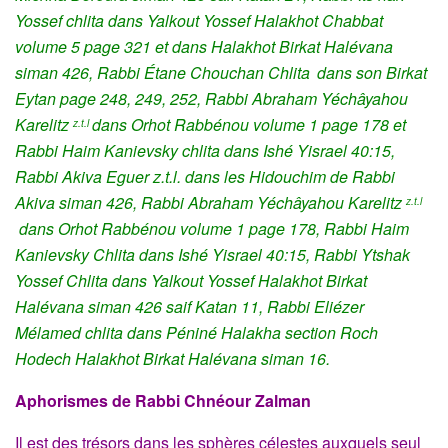
Yossef chlita dans Yalkout Yossef Halakhot Chabbat
volume 5 page 321 et dans Halakhot Birkat Halévana
siman 426,
Rabbi Étane Chouchan Chlita
dans son Birkat
Eytan page 248, 249, 252, Rabbi Abraham Yéchâyahou
Karelitz
dans Orhot Rabbénou
volume 1 page 178 et
z.t.l
Rabbi Haim Kanievsky chlita dans Ishé Yisrael 40:15,
Rabbi Akiva Eguer z.t.l. dans les Hidouchim de Rabbi
Akiva siman 426, Rabbi Abraham Yéchâyahou Karelitz
z.t.l
dans Orhot Rabbénou volume 1 page 178, Rabbi Haim
Kanievsky Chlita dans Ishé Yisrael 40:15, Rabbi Ytshak
Yossef Chlita dans Yalkout Yossef Halakhot Birkat
Halévana siman 426 saif Katan 11, Rabbi Eliézer
Mélamed chlita dans Péniné Halakha section Roch
Hodech Halakhot Birkat Halévana siman 16.
Aphorismes de Rabbi Chnéour Zalman
Il est des trésors dans les sphères célestes auxquels seul