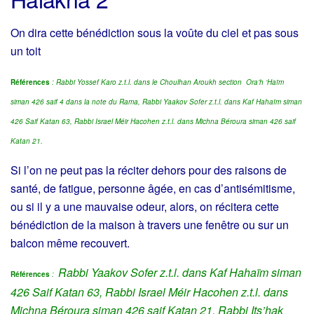
On dira cette bénédiction sous la voûte du ciel et pas sous
un toit
Références
: Rabbi Yossef Karo z.t.l. dans le Choulhan Aroukh section Ora’h ‘Haïm
siman 426 saif 4 dans la note du Rama, Rabbi Yaakov Sofer z.t.l. dans Kaf Hahaïm siman
426 Saif Katan 63, Rabbi Israel Méir Hacohen z.t.l. dans Michna Béroura siman 426 saif
Katan 21.
Si l’on ne peut pas la réciter dehors pour des raisons de
santé, de fatigue, personne âgée, en cas d’antisémitisme,
ou si il y a une mauvaise odeur, alors, on récitera cette
bénédiction de la maison à travers une fenêtre ou sur un
balcon même recouvert.
Rabbi Yaakov Sofer z.t.l. dans Kaf Hahaïm siman
Références
:
426 Saif Katan 63, Rabbi Israel Méir Hacohen z.t.l. dans
Michna Béroura siman 426 saif Katan 21,
Rabbi Its’hak