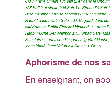
Ora’h Haïm Siman 101 saif 2, et dans le Choul’
185 Saif 2 et siman 206 Saif 3 et Siman 56 Sai
Béroura siman 101 saif et dans Birour Halakha 
Rabbi Yaâkov Haïm Sofer z.t.l. Bagdad, dans so
saif Katan 8,
Rabbi Eliézer Mélamed
dans Pé
Chlita
Rabbi Moché Ben Maimon z.t.l., Smag Séfer Mit
Feinstein
dans son Responsa Iguérot Moché, 
z.t.l
dans Yabiâ Omer Volume 4 Siman 3 Ot 19.
Aphorisme de nos s
En enseignant, on app