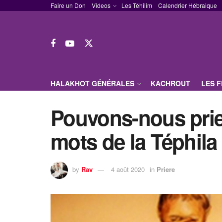
Faire un Don
Videos
Les Téhilim
Calendrier Hébraique
HALAKHOT GÉNÉRALES
KACHROUT
LES 
Pouvons-nous prier
mots de la Téphila
by
Rav
4 août 2020
in
Priere