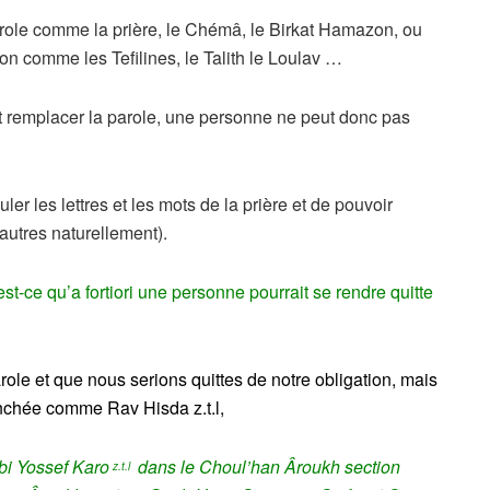
parole comme la prière, le Chémâ, le Birkat Hamazon, ou
ion comme les Tefilines, le Talith le Loulav …
ut remplacer la parole, une personne ne peut donc pas
er les lettres et les mots de la prière et de pouvoir
autres naturellement).
t-ce qu’a fortiori une personne pourrait se rendre quitte
ole et que nous serions quittes de notre obligation, mais
tranchée comme Rav Hisda z.t.l,
i Yossef Karo
dans le Choul’han Âroukh section
z.t.l