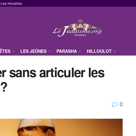
Les Horaires
FÊTES
LES JEÛNES
PARASHA
HILLOULOT
 sans articuler les
 ?
0