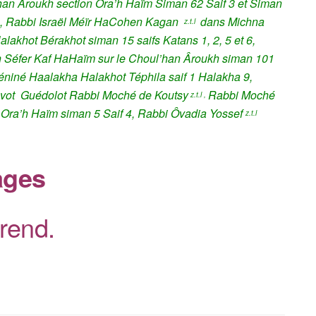
han Âroukh section Ora’h Haïm Siman 62 Saif 3 et Siman
f 1, Rabbi Israël Méïr HaCohen Kagan
dans Michna
z.t.l
Halakhot Bérakhot siman 15 saifs
Katans
1, 2, 5 et 6,
n Séfer Kaf HaHaïm sur le Choul’han Âroukh siman 101
niné Haalakha Halakhot Téphila saif 1 Halakha 9,
svot Guédolot Rabbi Moché de Koutsy
Rabbi Moché
z.t.l ,
Ora’h Haïm siman 5 Saif 4, Rabbi Ôvadia Yossef
z.t.l
ages
rend.