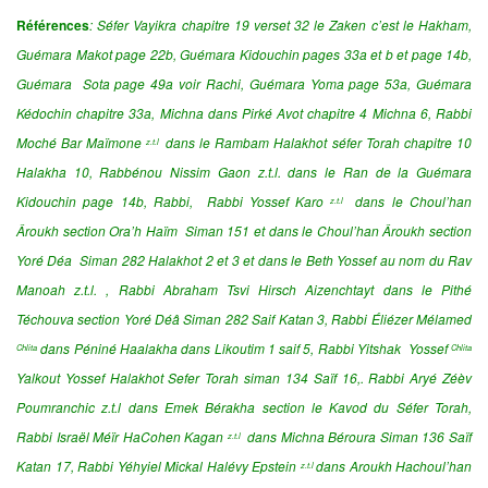
Références
: Séfer Vayikra chapitre 19 verset 32 le Zaken c’est le Hakham,
Guémara Makot page 22b, Guémara Kidouchin pages 33a et b et page 14b,
Guémara Sota page 49a voir Rachi, Guémara Yoma page 53a,
Guémara
Kédochin chapitre 33a, Michna dans Pirké Avot chapitre 4 Michna 6, Rabbi
Moché Bar Maïmone
dans le Rambam Halakhot
séfer Torah chapitre 10
z.t.l
Halakha 10,
Rabbénou Nissim Gaon z.t.l. dans le Ran de la Guémara
Kidouchin page 14b, Rabbi, Rabbi Yossef Karo
dans le Choul’han
z.t.l
Âroukh section Ora’h Haïm Siman 151 et dans le Choul’han Âroukh section
Yoré Déa Siman 282 Halakhot 2 et 3 et dans le Beth Yossef au nom du Rav
Manoah z.t.l. , Rabbi Abraham Tsvi Hirsch Aizenchtayt dans le Pithé
Téchouva section Yoré Déâ Siman 282 Saif Katan 3
, Rabbi Éliézer Mélamed
dans Péniné Haalakha dans Likoutim 1 saif 5, Rabbi Yitshak Yossef
Chlita
Chlita
Yalkout Yossef Halakhot Sefer Torah siman 134 Saïf 16,. Rabbi Aryé Zéèv
Poumranchic z.t.l dans Emek Bérakha section le Kavod du Séfer Torah,
Rabbi Israël Méïr HaCohen Kagan
dans Michna Béroura Siman 136 Saïf
z.t.l
Katan 17, Rabbi Yéhyiel Mickal Halévy Epstein
dans Aroukh Hachoul’han
z.t.l