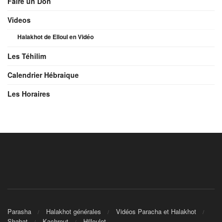
Faire un Don
Videos
Halakhot de Elloul en Vidéo
Les Téhilim
Calendrier Hébraique
Les Horaires
Parasha
Halakhot générales
Vidéos Paracha et Halakhot
Shabat
Kachrout
Hilloulot