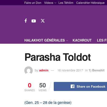
Faire un Don
Videos
Les Téhilim
Calendrier Hébraique
HALAKHOT GÉNÉRALES
KACHROUT
LES 
Parasha Toldot
by
admin
16 novembre 2017
in
1) Bereshit
0
50
Share on Facebook
SHARES
VIEWS
(Gen. 25 – 28 de la genèse)