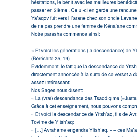
hésitations, le bénit avec les meilleures bénédict
passer en 2ième . Celui-ci en garde une rancune 
Ya’aqov fuit vers H’arane chez son oncle Lavane
de ne pas prendre une femme de Kéna’ane comme 
Notre parasha commence ainsi:
« Et voici les générations (la descendance) de Y
(Béréshite 25, 19)
Evidemment, le fait que la descendance de Yitsh’
directement annoncée à la suite de ce verset a 
assez intéressant:
Nos Sages nous disent:
« La (vrai) descendance des Tsaddiqime (=Justes
Grâce à cet enseignement, nous pouvons compren
« Et voici la descendance de Yitsh’aq, fils de A
Tovime de Yitsh’aq:
« […] Avrahame engendra Yitsh’aq. » – ces Ma’as