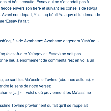
ions et bénit ensuite ‘Essav qui ne s’attendait pas à
féroce envers son frère et suivant les conseils de Rivqa,
. Avant son départ, Yitsh’aq bénit Ya’aqov et lui demande
‘Essav l’a fait.
itsh’aq, fils de Avrahame; Avrahame engendra Yitsh’aq. »
aq (c’est-à-dire Ya’aqov et ‘Essav) ne soit pas
donné lieu à énormément de commentaires; en voilà un
), ce sont les Ma’assime Tovime (=bonnes actions). »
dre le sens de notre verset:
vrahame […] » – voici d’où proviennent les Ma’assime
sime Tovime proviennent du fait qu’il se rappelait