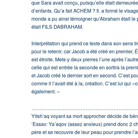
que Sara avait conçu, puisqu’elle était demeuré
d’enfants. Qu’a fait ACHEM ? Il. a formé le visag
monde a pu ainsi témoigner qu’Abraham était le père
était FILS DABRAHAM.
Interprétation qui prend ce texte dans son sens très
pour le retenir, car Jacob a été créé en premier
est étroite. Mets-y deux pierres l’une après l’autr
celle qui est entrée la seconde en sortira la prem
et Jacob créé le dernier sort en second. C’est pour
comme il l’avait été à la, création. C’est lui qui «
également. –
………………………………………………………
Yitsh’aq voyant sa mort approcher décide de béni
‘Essav: Ya’aqov (assez anxieux) prend donc 2 che
père et se recouvre de leur peau pour prendre l’