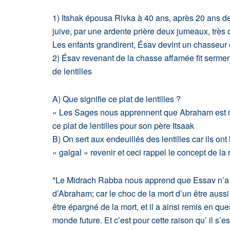
1) Itshak épousa Rivka à 40 ans, après 20 ans de s
juive, par une ardente prière deux jumeaux, très 
Les enfants grandirent, Ésav devint un chasseur
2) Ésav revenant de la chasse affamée fit serment
de lentilles
A) Que signifie ce plat de lentilles ?
« Les Sages nous apprennent que Abraham est mor
ce plat de lentilles pour son père Itsaak
B) On sert aux endeuillés des lentilles car ils o
« galgal » revenir et ceci rappel le concept de la
*Le Midrach Rabba nous apprend que Essav n’a pas
d’Abraham; car le choc de la mort d’un être aussi s
être épargné de la mort, et il a ainsi remis en que
monde future. Et c’est pour cette raison qu’ il s’