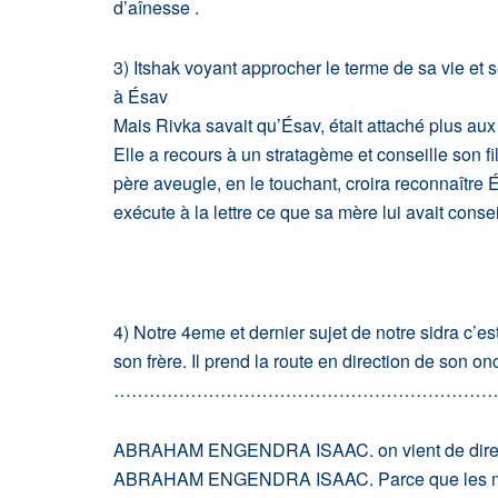
d’aînesse .
3) Itshak voyant approcher le terme de sa vie et 
à Ésav
Mais Rivka savait qu’Ésav, était attaché plus aux 
Elle a recours à un stratagème et conseille son fi
père aveugle, en le touchant, croira reconnaître 
exécute à la lettre ce que sa mère lui avait consei
4) Notre 4eme et dernier sujet de notre sidra c’e
son frère. Il prend la route en direction de son o
………………………………………………………
ABRAHAM ENGENDRA ISAAC. on vient de dire : 
ABRAHAM ENGENDRA ISAAC. Parce que les moque