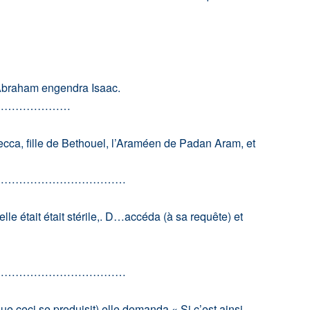
, Abraham engendra Isaac.
…………………
cca, fille de Bethouel, l’Araméen de Padan Aram, et
………………………………
lle était était stérile,. D…accéda (à sa requête) et
………………………………
ue ceci se produisit) elle demanda « Si c’est ainsi,