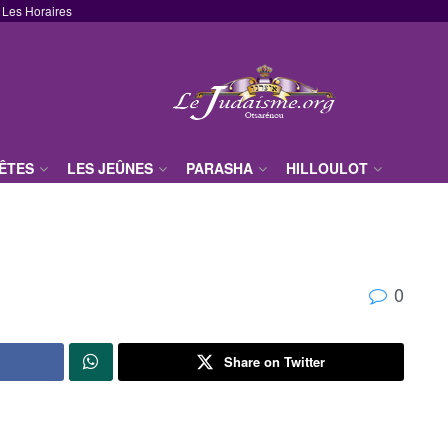
Les Horaires
FÊTES
LES JEÛNES
PARASHA
HILLOULOT
0
Share on Twitter