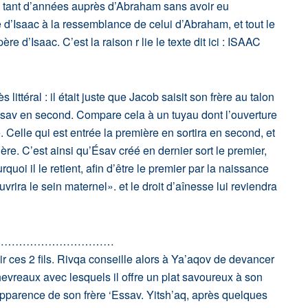
e tant d’années auprès d’Abraham sans avoir eu
e d’Isaac à la ressemblance de celui d’Abraham, et tout le
 d’Isaac. C’est la raison r lie le texte dit ici : ISAAC
 littéral : il était juste que Jacob saisit son frère au talon
, Ésav en second. Compare cela à un tuyau dont l’ouverture
e. Celle qui est entrée la première en sortira en second, et
ière. C’est ainsi qu’Ésav créé en dernier sort le premier,
quoi il le retient, afin d’être le premier par la naissance
ouvrira le sein maternel». et le droit d’aînesse lui reviendra
……………………………
r ces 2 fils. Rivqa conseille alors à Ya’aqov de devancer
vreaux avec lesquels il offre un plat savoureux à son
apparence de son frère ‘Essav. Yitsh’aq, après quelques