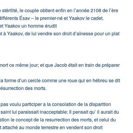
térilité, le couple obtient enfin en l’année 2108 de l’ère
différents Ésav – le premier-né et Yaakov le cadet.
 et Yaakov un homme érudit
 à Yaakov, de lui vendre son droit d’aînesse pour un plat
t ce même jour; et que Jacob était en train de préparer
nt la forme d’un cercle comme une roue qui en hébreu se dit
 résurrection des morts.
 voulu participer a la consolation de la disparition
aint lui paraissait inacceptable; Il pensait qu’ il aurait du
stion le concept de la resurrection des morts, et celui du
est attaché au monde terrestre en vendent son droit