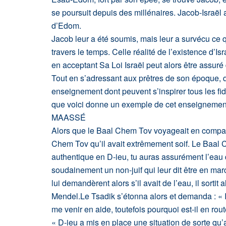
se poursuit depuis des millénaires. Jacob-Israël 
d’Edom.
Jacob leur a été soumis, mais leur a survécu ce q
travers le temps. Celle réalité de l’existence d’I
en acceptant Sa Loi Israël peut alors être assuré 
Tout en s’adressant aux prêtres de son époque, qu
enseignement dont peuvent s’inspirer tous les fid
que voici donne un exemple de cet enseignement 
MAASSÉ
Alors que le Baal Chem Tov voyageait en compag
Chem Tov qu’il avait extrêmement soif. Le Baal Ch
authentique en D-ieu, tu auras assurément l’eau don
soudainement un non-juif qui leur dit être en mar
lui demandèrent alors s’il avait de l’eau, il sorti
Mendel.Le Tsadik s’étonna alors et demanda : « I
me venir en aide, toutefois pourquoi est-il en rou
« D-ieu a mis en place une situation de sorte qu’