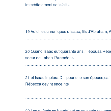
immédiatement satisfait ».
19 Voici les chroniques d’Isaac, fils d’Abraham
………………………………………………………
20 Quand Isaac eut quarante ans, il épousa Rébe
soeur de Laban l’Araméens
………………………………………………………
21 et Isaac implora D.., pour elle son épouse,car e
Rébecca devint enceinte
………………………………………………………
22 Les enfants se heurtaient en son sein (et lorsq