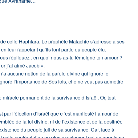
tel que Avrahame…
 de celle Haphtara. Le prophète Malachie s’adresse à ses
 en leur rappelant qu’ils font partie du peuple élu.
 ! vous répliquez : en quoi nous as-tu témoigné ton amour ?
; or j’ai aimé Jacob ».
’a aucune notion de la parole divine qui ignore le
nore l’importance de Ses lois, elle ne veut pas admettre
e miracle permanent de la survivance d’Israël. Or, tout
t par l’élection d’Israël que c ‘est manifesté l’amour de
lée de la foi divine, ni de l’existence et de la destinée
’existence du peuple juif de sa survivance. Car, face à
t cette confrontation ou plus exactement cet antagonisme