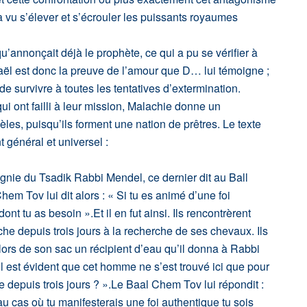
a vu s’élever et s’écrouler les puissants royaumes
u’annonçait déjà le prophète, ce qui a pu se vérifier à
sraël est donc la preuve de l’amour que D… lui témoigne ;
de survivre à toutes les tentatives d’extermination.
i ont failli à leur mission, Malachie donne un
èles, puisqu’ils forment une nation de prêtres. Le texte
général et universel :
nie du Tsadik Rabbi Mendel, ce dernier dit au Ball
em Tov lui dit alors : « Si tu es animé d’une foi
t tu as besoin ».Et il en fut ainsi. Ils rencontrèrent
che depuis trois jours à la recherche de ses chevaux. Ils
t alors de son sac un récipient d’eau qu’il donna à Rabbi
l est évident que cet homme ne s’est trouvé ici que pour
te depuis trois jours ? ».Le Baal Chem Tov lui répondit :
au cas où tu manifesterais une foi authentique tu sois