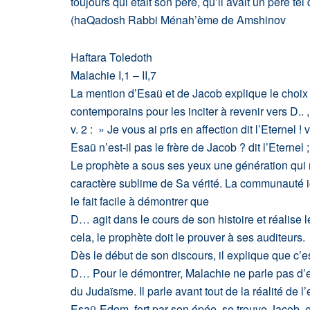
toujours qui était son père, qu’il avait un père 
(haQadosh Rabbi Ménah’ème de Amshinov
Haftara Toledoth
Malachie I,1 – II,7
La mention d’Esaü et de Jacob explique le choix
contemporains pour les inciter à revenir vers D.. ,
v. 2 : » Je vous ai pris en affection dit l’Eternel
Esaü n’est-il pas le frère de Jacob ? dit l’Eternel 
Le prophète a sous ses yeux une génération qui n
caractère sublime de Sa vérité. La communauté ig
le fait facile à démontrer que
D… agit dans le cours de son histoire et réalise l
cela, le prophète doit le prouver à ses auditeurs.
Dès le début de son discours, il explique que c’es
D… Pour le démontrer, Malachie ne parle pas d’emb
du Judaïsme. Il parle avant tout de la réalité de l
Esaü-Edom, fort par son épée, se trouve Jacob, e