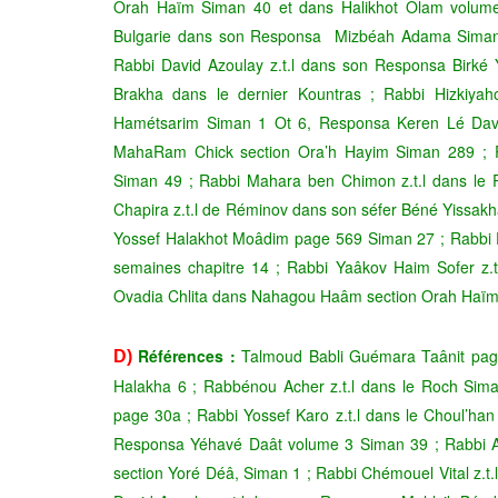
Orah Haïm Siman 40 et dans Halikhot Olam volume
Bulgarie dans son Responsa Mizbéah Adama Siman 
Rabbi David Azoulay z.t.l dans son Responsa Birké
Brakha dans le dernier Kountras ; Rabbi Hizkiy
Hamétsarim Siman 1 Ot 6, Responsa Keren Lé Davi
MahaRam Chick section Ora’h Hayim Siman 289 ; Ra
Siman 49 ; Rabbi Mahara ben Chimon z.t.l dans le 
Chapira z.t.l de Réminov dans son séfer Béné Yissakh
Yossef Halakhot Moâdim page 569 Siman 27 ; Rabbi 
semaines chapitre 14 ; Rabbi Yaâkov Haim Sofer z.
Ovadia Chlita dans Nahagou Haâm section Orah Haïm Ha
Références :
Talmoud Babli Guémara Taânit pag
D)
Halakha 6 ; Rabbénou Acher z.t.l dans le Roch Sima
page 30a ; Rabbi Yossef Karo z.t.l dans le Choul’han
Responsa Yéhavé Daât volume 3 Siman 39 ; Rabbi A
section Yoré Déâ, Siman 1 ; Rabbi Chémouel Vital z.