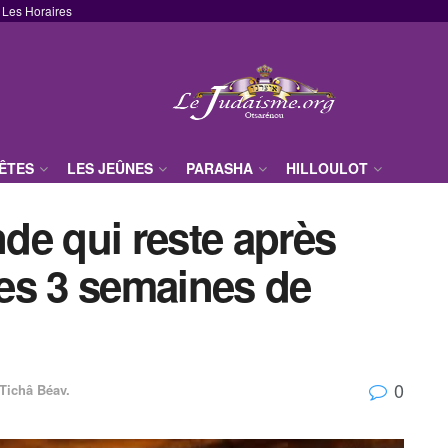
Les Horaires
FÊTES
LES JEÛNES
PARASHA
HILLOULOT
nde qui reste après
es 3 semaines de
0
Tichâ Béav.