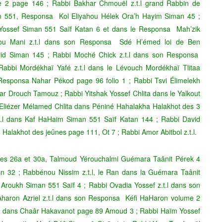
 2 page 146 ; Rabbi Bakhar Chmouël z.t.l grand Rabbin de
551, Responsa Kol Eliyahou Hélek Ora’h Hayim Siman 45 ;
 Yossef Siman 551 Saïf Katan 6 et dans le Responsa Mah’zik
ahou Mani z.t.l dans son Responsa Sdé H’émed loi de Ben
d Siman 145 ; Rabbi Moché Chick z.t.l dans son Responsa
bbi Mordékhaï Yafé z.t.l dans le Lévouch Mordékhaï Tlitaa
Responsa Nahar Pékod page 96 folio 1 ; Rabbi Tsvi Élimelekh
ar Drouch Tamouz ; Rabbi Yitshak Yossef Chlita dans le Yalkout
Eliézer Mélamed Chlita dans Péniné Hahalakha Halakhot des 3
t.l dans Kaf HaHaim Siman 551 Saïf Katan 144 ; Rabbi David
lakhot des jeûnes page 111, Ot 7 ; Rabbi Amor Abitbol z.t.l.
es 26a et 30a, Talmoud Yérouchalmi Guémara Taânit Pérek 4
n 32 ; Rabbénou Nissim z.t.l, le Ran dans la Guémara Taânit
 Aroukh Siman 551 Saïf 4 ; Rabbi Ovadia Yossef z.t.l dans son
haron Azriel z.t.l dans son Responsa Kéfi HaHaron volume 2
t.l dans Chaâr Hakavanot page 89 Amoud 3 ; Rabbi Haïm Yossef