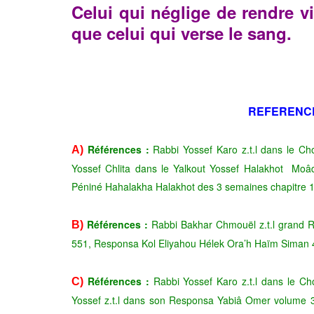
Celui qui néglige de rendre v
que
celui qui verse le sang.
REFERENC
Références :
Rabbi Yossef Karo z.t.l dans le Ch
A)
Yossef Chlita dans le Yalkout Yossef Halakhot Mo
Péniné Hahalakha Halakhot des 3 semaines chapitre 1
Références :
Rabbi Bakhar Chmouël z.t.l grand
B)
551, Responsa Kol Eliyahou Hélek Ora’h Haïm Siman 
Références :
Rabbi Yossef Karo z.t.l dans le C
C)
Yossef z.t.l dans son Responsa Yabiâ Omer volume 3