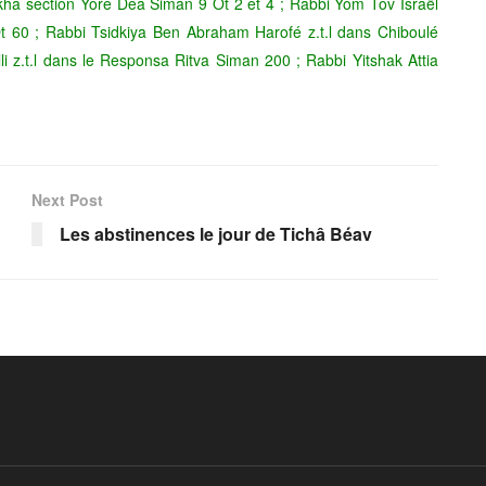
ha section Yoré Déâ Siman 9 Ot 2 et 4 ; Rabbi Yom Tov Israël
t 60 ; Rabbi Tsidkiya Ben Abraham Harofé z.t.l dans Chiboulé
 z.t.l dans le Responsa Ritva Siman 200 ; Rabbi Yitshak Attia
Next Post
Les abstinences le jour de Tichâ Béav