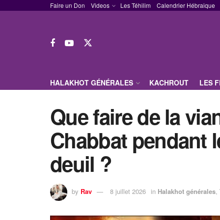
Faire un Don
Videos
Les Téhilim
Calendrier Hébraique
HALAKHOT GÉNÉRALES
KACHROUT
LES 
Que faire de la via
Chabbat pendant l
deuil ?
by
Rav
8 juillet 2026
in
Halakhot générales
,