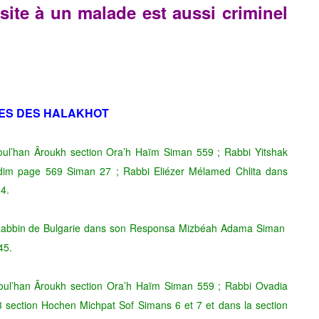
isite à un malade est aussi criminel
ES DES HALAKHOT
oul’han Âroukh section Ora’h Haïm Siman 559 ; Rabbi Yitshak
âdim page 569 Siman 27 ; Rabbi Eliézer Mélamed Chlita dans
4.
 Rabbin de Bulgarie dans son Responsa Mizbéah Adama Siman
45.
houl’han Âroukh section Ora’h Haïm Siman 559 ; Rabbi Ovadia
 section Hochen Michpat Sof Simans 6 et 7 et dans la section