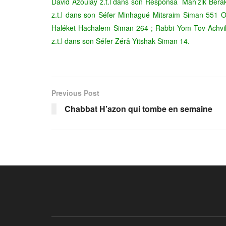
David Azoulay z.t.l dans son Responsa Mah’zik Bérak
z.t.l dans son Séfer Minhagué Mitsraim Siman 551 O
Haléket Hachalem Siman 264 ; Rabbi Yom Tov Achvilli
z.t.l dans son Séfer Zérâ Yitshak Siman 14.
Previous Post
Chabbat H’azon qui tombe en semaine