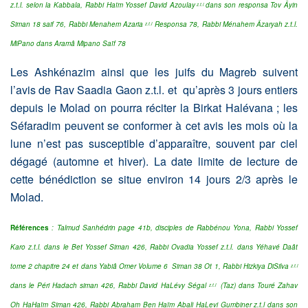
z.t.l. selon la Kabbala, Rabbi Haïm Yossef David Azoulay
dans son responsa Tov Âyin
z.t.l
Siman 18 saif 76, Rabbi Menahem Azaria
Responsa 78, Rabbi Ménahem Âzaryah z.t.l.
z.t.l
MiPano dans Aramâ Mipano Saïf 78
Les Ashkénazim ainsi que les juifs du Magreb suivent
l’avis de Rav Saadia Gaon z.t.l. et qu’après 3 jours entiers
depuis le Molad on pourra réciter la Birkat Halévana ; les
Séfaradim peuvent se conformer à cet avis les mois où la
lune n’est pas susceptible d’apparaître, souvent par ciel
dégagé (automne et hiver). La date limite de lecture de
cette bénédiction se situe environ 14 jours 2/3 après le
Molad.
Références
: Talmud Sanhédrin page 41b, disciples de Rabbénou Yona, Rabbi Yossef
Karo z.t.l. dans le Bet Yossef Siman 426,
Rabbi Ovadia Yossef z.t.l. dans Yéhavé Daât
tome 2 chapitre 24 et dans Yabiâ Omer Volume 6 Siman 38 Ot 1, Rabbi Hizkiya DiSilva
z.t.l
dans le Péri Hadach siman 426, Rabbi David HaLévy Ségal
(Taz) dans Touré Zahav
z.t.l
Oh HaHaïm Siman 426, Rabbi Abraham Ben Haïm Abali HaLevi Gumbiner z.t.l dans son