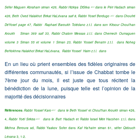
Séfer Maguen Abraham siman 426, Rabbi Hizkiya DiSilva
dans le Péri Hadach siman
z.t.l
426, Beth Oved Halakhot Birkat HaLévana saif 8, Rabbi Yosef Berdugo
dans Choufré
z.t.l
DéYosef page 47, Rabbi Raphael Baroukh Tolédano z.t.l. dans son Kitsour Choul’han
Aroukh Siman 369 saif 33, Rabbi Chalom Messas z.t.l. dans Chemech Oumaguen
volume 3 Siman 55 et volume 1 Siman 23, Rabbi Yossef Benaïm z.t.l. dans Noheg
BeHokhma Halakhot Birkat HaLévana, Rabbi Yossef Haim z.t.l. dans
En un lieu où prient ensembles des fidèles originaires de
différentes communautés, si l’issue de Chabbat tombe le
7ème jour du mois, il est juste que tous récitent la
bénédiction de la lune, puisque telle est l’opinion de la
majorité des décisionnaires
Références:
Rabbi Yossef Karo
dans le
Beth Yossef
et
Choul’han Aroukh
siman 426,
z.t.l
4,
Rabbi Yoël Sirkiss
d
ans le Baït ‘Hadach
et Rabbi Israel Méir Hacohen z.t.l. dans
z.t.l
Michna Beroura
ad, Rabbi Yaakov Sofer dans
Kaf Ha’haïm
siman 61, séfer
Qidouch
Lévana
3, 1-2.