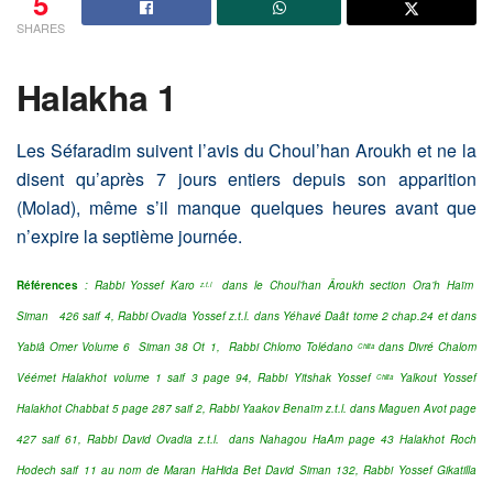
5
SHARES
Halakha 1
Les Séfaradim suivent l’avis du Choul’han Aroukh et ne la
disent qu’après 7 jours entiers depuis son apparition
(Molad), même s’il manque quelques heures avant que
n’expire la septième journée.
Références
:
Rabbi Yossef Karo
dans le Choul’han Âroukh section Ora’h Haïm
z.t.l
Siman
426 saif 4, Rabbi Ovadia Yossef z.t.l. dans Yéhavé Daât tome 2 chap.24 et dans
Yabiâ Omer Volume 6 Siman 38 Ot 1, Rabbi Chlomo Tolédano
dans Divré Chalom
Chlita
Véémet Halakhot volume 1 saif 3
page 94,
Rabbi Yitshak Yossef
Yalkout Yossef
Chlita
Halakhot Chabbat 5 page 287 saif 2, Rabbi Yaakov Benaïm z.t.l. dans Maguen Avot page
427 saif 61,
Rabbi David Ovadia z.t.l. dans Nahagou HaAm page 43 Halakhot Roch
Hodech saif 11 au nom de Maran HaHida Bet David Siman 132, Rabbi Yossef Gikatilla