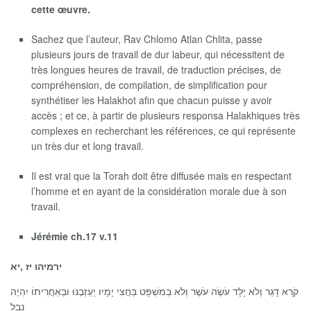
cette œuvre.
Sachez que l’auteur, Rav Chlomo Atlan Chlita, passe
plusieurs jours de travail de dur labeur, qui nécessitent de
très longues heures de travail, de traduction précises, de
compréhension, de compilation, de simplification pour
synthétiser les Halakhot afin que chacun puisse y avoir
accès ; et ce, à partir de plusieurs responsa Halakhiques très
complexes en recherchant les références, ce qui représente
un très dur et long travail.
Il est vrai que la Torah doit être diffusée mais en respectant
l’homme et en ayant de la considération morale due à son
travail.
Jérémie ch.17 v.11
ירמיהו יז ,יא
קֹרֵא דָגַר וְלֹא יָלָד עֹשֶׂה עֹשֶׁר וְלֹא בְמִשְׁפָּט בַּחֲצִי יָמָיו יַעַזְבֶנּוּ וּבְאַחֲרִיתוֹ יִהְיֶה
נָבָל