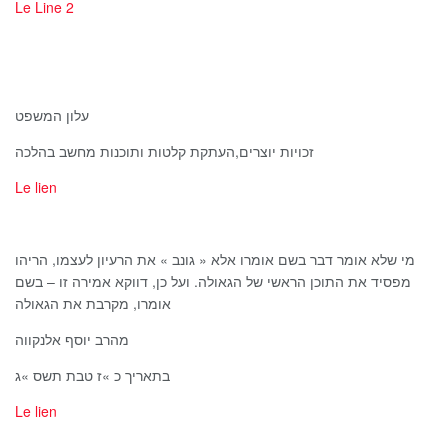
Le Line 2
עלון המשפט
זכויות יוצרים,העתקת קלטות ותוכנות מחשב בהלכה
Le lien
מי שלא אומר דבר בשם אומרו אלא « גונב » את הרעיון לעצמו, הריהו
מפסיד את התוכן הראשי של הגאולה. ועל כן, דווקא אמירה זו – בשם
אומרו, מקרבת את הגאולה
מהרב יוסף אלנקווה
בתאריך כ »ז טבת תשס »ג
Le lien