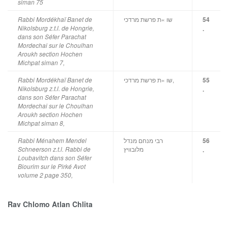
siman 75
שו »ת פרשת מרדכי
Rabbi Mordékhaï Banet de
54
Nikolsburg z.t.l. de Hongrie,
.
dans son Séfer Parachat
Mordechai sur le Choulhan
Aroukh section Hochen
Michpat siman 7,
שו »ת פרשת מרדכי,
Rabbi Mordékhaï Banet de
55
Nikolsburg z.t.l. de Hongrie,
.
dans son Séfer Parachat
Mordechai sur le Choulhan
Aroukh section Hochen
Michpat siman 8,
רבי מנחם מנדל
Rabbi Ménahem Mendel
56
מלובוויץ
Schneerson z.t.l. Rabbi de
.
Loubavitch dans son Séfer
Biourim sur le Pirké Avot
volume 2 page 350,
Rav Chlomo Atlan Chlita