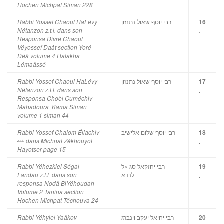
Hochen Michpat Siman 228
רבי יוסף שאול נתנזון
Rabbi Yossef Chaoul HaLévy
16
Nétanzon z.t.l. dans son
.
Responsa Divré Chaoul
Véyossef Daât section Yoré
Déâ volume 4 Halakha
Lémaâssé
רבי יוסף שאול נתנזון
Rabbi Yossef Chaoul HaLévy
17
Nétanzon z.t.l. dans son
.
Responsa Choèl Ouméchiv
Mahadoura Kama Siman
volume 1 siman 44
רבי יוסף שלום אלישיב
Rabbi Yossef Chalom Éliachiv
18
dans Michnat Zékhouyot
.
z.t.l,
Hayotser page 15
רבי יחזקאל סג »ל
Rabbi Yéhezkiel Ségal
19
לנדא
Landau z.t.l dans son
.
responsa Nodâ BiYéhoudah
Volume 2 Tanina section
Hochen Michpat Téchouva 24
רבי יחיאל יעקב וינברג
Rabbi Yéhyiel Yaâkov
20