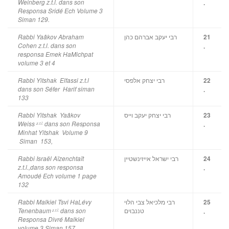
Weinberg z.t.l. dans son
.
Responsa Sridé Ech Volume 3
Siman 129.
רבי יעקב אברהם כהן
Rabbi Yaâkov Abraham
21
Cohen z.t.l. dans son
.
responsa Emek HaMichpat
volume 3 et 4
רבי יצחק אלפסי
Rabbi Yitshak Elfassi z.t.l
22
dans son Séfer Harif siman
.
133
רבי יצחק יעקב וייס
Rabbi Yitshak Yaâkov
23
Weiss
dans son Responsa
.
z.t.l.
Minhat Yitshak
Volume 9
Siman 153,
רבי ישראל אייזינשטיין
Rabbi Israël A
ï
zenchta
ï
t
24
z.t.l.,dans son responsa
.
Amoudé Ech volume 1 page
132
רבי מלכיאל צבי הלוי
Rabbi Malkiel Tsvi HaLévy
25
טננבוים
Tenenbaum
dans son
.
z.t.l.
Responsa Divré Malkiel
volume 3 Siman 157