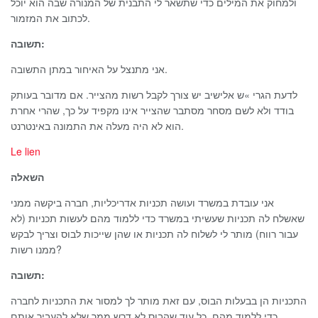
ולמחוק את המילים כדי שתשאר לי התבנית של המנורה שבה הוא יוכל
לכתוב את המזמור.
תשובה:
אני מתנצל על האיחור במתן התשובה.
לדעת הגרי »ש אלישיב יש צורך לקבל רשות מהצייר. אם מדובר בעותק
בודד ולא לשם מסחר מסתבר שהצייר אינו מקפיד על כך, שהרי אחרת
הוא לא היה מעלה את התמונה באינטרנט.
Le lien
השאלה
אני עובדת במשרד ועושה תכניות אדריכליות, חברה ביקשה ממני
שאשלח לה תכניות שעשיתי במשרד כדי ללמוד מהם לעשות תכניות (לא
עבור רווח) מותר לי לשלוח לה תכניות או שהן שייכות לבוס וצריך לבקש
ממנו רשות?
תשובה:
התכניות הן בבעלות הבוס, עם זאת מותר לך למסור את התכניות לחברה
כדי ללמוד מהם, כל עוד שהבוס לא דרש ממך שלא להעביר אותם.