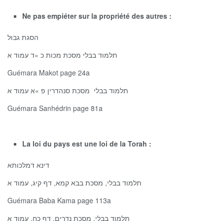
Ne pas empiéter sur la propriété des autres :
הסגת גבול
תלמוד בבלי מסכת מכות כ »ד עמוד א
Guémara Makot page 24a
תלמוד בבלי מסכת סנהדרין פ »א עמוד א
Guémara Sanhédrin page 81a
La loi du pays est une loi de la Torah :
דינא דמלכותא
תלמוד בבלי, מסכת בבא קמא, דף קיג, עמוד א
Guémara Baba Kama page 113a
תלמוד בבלי, מסכת נדרים, דף כח, עמוד א