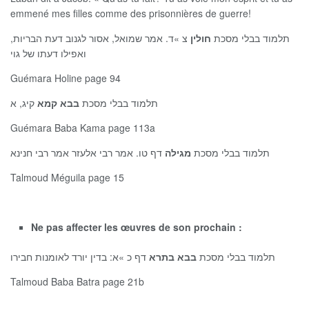
emmené mes filles comme des prisonnières de guerre!
תלמוד בבלי מסכת
חולין
צ »ד. אמר שמואל, אסור לגנוב דעת הבריות,
ואפילו דעתו של גוי
Guémara Holine page 94
תלמוד בבלי מסכת
בבא קמא
קיג, א
Guémara Baba Kama page 113a
תלמוד בבלי מסכת
מגילה
דף טו. אמר רבי אלעזר אמר רבי חנינא
Talmoud Méguila page 15
Ne pas affecter les œuvres de son prochain :
תלמוד בבלי מסכת
בבא
בתרא
דף כ »א: בדין יורד לאומנות חבירו
Talmoud Baba Batra page 21b