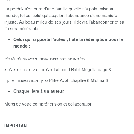
La perdrix s’entoure d’une famille qu’elle n’a point mise au
monde, tel est celui qui acquiert l’abondance d’une manière
injuste. Au beau milieu de ses jours, il devra l’abandonner et sa
fin sera misérable.
Celui qui rapporte l’auteur, hâte la rédemption pour le
monde :
כל האומר דבר בשם אומרו מביא גאולה לעולם
תלמוד בבלי מסכת מגילה ג Talmoud Babli Méguila page 3
פרקי אבות משנה ו פרק ו Pirké Avot chapitre 6 Michna 6
Chaque livre à un auteur.
Merci de votre compréhension et collaboration.
IMPORTANT