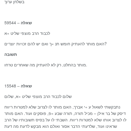
בשלחן ערוך
– 59544
שאלה
לכבוד הרב מוצפי שליט »א
האם מותר להעתיק חומש תנ »ך ואם יש להם זכויות יוצרים?
תשובה
מותר בהחלט, רק לא להעתיק מה שאחרים טרחו.
– 15548
שאלה
שלום לכבוד הרב מוצפי שליט »א, שלום
נתבקשתי לשאול ע »י אברך, האם מותר לו לצרוב שלא למטרות ריווח
דיסק של בר אילן – מכיל תורה, תורה שבע »פ, פוסקים ועוד. האם מותר
לו לצרוב אותו שלא למטרות ריווח. השבתי לו על בסיס תשובותיו של הרב
שראינו ועוד, שלדעתי הדבר אסור ואולם הוא מבקש לדעת מה דעת