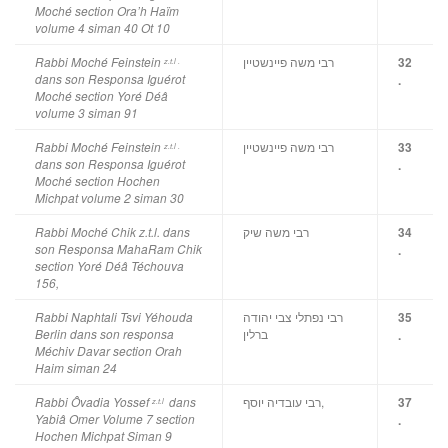
Moché section Ora’h Haïm
volume 4 siman 40 Ot 10
רבי משה פיינשטיין
Rabbi Moché Feinstein
32
z.t.l .
dans son Responsa Iguérot
.
Moché section Yoré Déâ
volume 3 siman 91
רבי משה פיינשטיין
Rabbi Moché Feinstein
33
z.t.l .
dans son Responsa Iguérot
.
Moché section Hochen
Michpat volume 2 siman 30
רבי משה שיק
Rabbi Moché Chik z.t.l. dans
34
son Responsa MahaRam Chik
.
section Yoré Déâ Téchouva
156,
רבי נפתלי צבי יהודה
Rabbi Naphtali Tsvi Yéhouda
35
ברלין
Berlin dans son responsa
.
Méchiv Davar section Orah
Haim siman 24
רבי עובדיה יוסף,
Rabbi Ôvadia Yossef
dans
37
z.t.l
Yabiâ Omer Volume 7 section
.
Hochen Michpat Siman 9