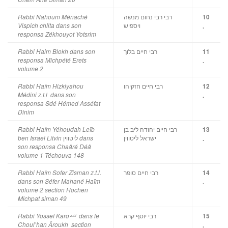
רבי רבי נחום מנשה
Rabbi Nahoum Ménaché
10
ויספיש
Vispich chlita dans son
.
responsa Zékhouyot Yotsrim
רבי חיים בלוך
Rabbi Haim Blokh dans son
11
responsa Michpété Erets
.
volume 2
רבי חיים חזקיהו
Rabbi Haïm Hizkiyahou
12
Médini z.t.l dans son
.
responsa Sdé Hémed Asséfat
Dinim
רבי חיים יהודה ליב בן
Rabbi Haïm Yéhoudah Leïb
13
ישראל ליטווין
ליטווין
ben Israel Litvin
dans
.
son responsa Chaâré Déâ
volume 1 Téchouva 148
רבי חיים סופר
Rabbi Haïm Sofer Zisman z.t.l.
14
dans son Séfer Mahané Haïm
.
volume 2 section Hochen
Michpat siman 49
רבי יוסף קרא
Rabbi Yossef Karo
dans le
15
z.t.l
Choul’han Âroukh section
.