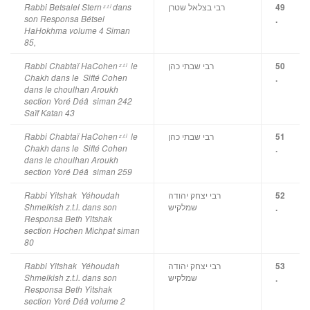
רבי בצלאל שטרן
Rabbi Betsalel Stern
dans
49
z.t.l
son Responsa Bétsel
.
HaHokhma
volume 4 Siman
85,
רבי שבתי כהן
Rabbi Chabtaï HaCohen
le
50
z.t.l
Chakh dans le Sifté Cohen
.
dans le choulhan Aroukh
section Yoré Déâ siman 242
Saïf Katan 43
רבי שבתי כהן
Rabbi Chabtaï HaCohen
le
51
z.t.l
Chakh dans le Sifté Cohen
.
dans le choulhan Aroukh
section Yoré Déâ siman 259
רבי יצחק יהודה
Rabbi Yitshak Yéhoudah
52
שמלקיש
Shmelkish z.t.l. dans son
.
Responsa Beth Yitshak
section Hochen Michpat siman
80
רבי יצחק יהודה
Rabbi Yitshak Yéhoudah
53
שמלקיש
Shmelkish z.t.l. dans son
.
Responsa Beth Yitshak
section Yoré Déâ volume 2