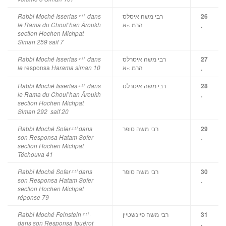
רבי משה איסלס
Rabbi Moché Isserlas
dans
26
z.t.l
הרמ »א
le Rama du Choul’han Âroukh
.
section Hochen Michpat
Siman 259 saif 7
רבי משה איסרלס
Rabbi Moché Isserlas
dans
27
z.t.l
responsa
הרמ »א
le
Harama siman 10
.
רבי משה איסרלס
Rabbi Moché Isserlas
dans
28
z.t.l
le Rama du Choul’han Âroukh
.
section Hochen Michpat
Siman 292 saif 20
רבי משה סופר
Rabbi Moché Sofer
dans
29
z.t.l
son Responsa Hatam Sofer
.
section Hochen Michpat
Téchouva 41
רבי משה סופר
Rabbi Moché Sofer
dans
30
z.t.l
son Responsa Hatam Sofer
.
section Hochen Michpat
réponse 79
רבי משה פיינשטיין
Rabbi Moché Feinstein
31
z.t.l .
dans son Responsa Iguérot
.