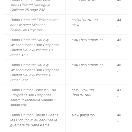
dans Hoveret Hamaguid
.
Guilione 25 page 232
רבי שמואל אליעזר
Rabbi Chmouël Eliézer chtran
44
שטרן
dans le sefer Michnat
.
Zékhouyot Hayotser
רבי שמואל הלוי וואזנר
Rabbi Chmouël HaLévy
45
Wosner
dans son Responsa
.
z.t.l
Chévet HaLévy volume 10
Siman 163
רבי שמואל הלוי וואזנר
Rabbi Chmouël HaLévy
46
Wosner
dans son Responsa
.
z.t.l
Chévet HaLévy volume 4
Siman 202
רבי שמעון סופר
Rabbi Chimôn Sofer z.t.l. de
47
גאב »ד ערלוי
Erloy dans son Responsa
.
Itôrérout Téchouva Volume 1
siman 232
רבי שמעון שקופ,
Rabbi Chimôn Chkop
dans
48
z.t.l
les Hidouchim du début de la
.
guémara de Baba Kama