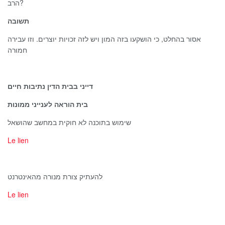
הרב?
תשובה
אסור בהחלט, כי הושקעו בזה המון ויש לזה זכויות יוצרים. וזו עבירה
חמורה
דייני בבית הדין נתיבות חיים
בית הוראה לענייני ממונות
שימוש בתוכנה לא חוקית במחשב שהושאל
Le lien
להעתיק צורת מנורה מהאינטרנט
Le lien