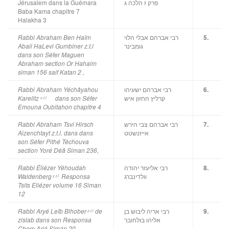
Jérusalem dans la Guémara
פרק ז הלכה ג
Baba Kama chapitre 7
Halakha 3
רבי אברהם אבלי הלוי
Rabbi Abraham Ben Haïm
5.
גומבינר
Abali HaLevi Gumbiner z.t.l
dans son Séfer Maguen
Abraham section Or Hahaim
siman 156 saif Katan 2 ,
רבי אברהם ישעיהו
Rabbi Abraham Yéchâyahou
6.
קרליץ החזון איש
Karelitz
dans son Séfer
z.t.l
Emouna Oubitahon
chapitre 4
רבי אברהם צבי הירש
Rabbi Abraham Tsvi Hirsch
7.
אייזנשטט
Aizenchtayt z.t.l. dans
dans
son Séfer
Pithé Téchouva
section Yoré Déâ Siman 236,
רבי אליעזר יהודה
Rabbi Éliézer Yéhoudah
8.
וולדינברג
Waldenberg
Responsa
z.t.l
Tsits Eliézer volume 16 Siman
12
רבי אריה ליבוש בן
Rabbi Aryé Leïb Blhober
de
9.
z.t.l
אליהו בולחובר
zislab dans son Responsa
Chem Arié Siman 20