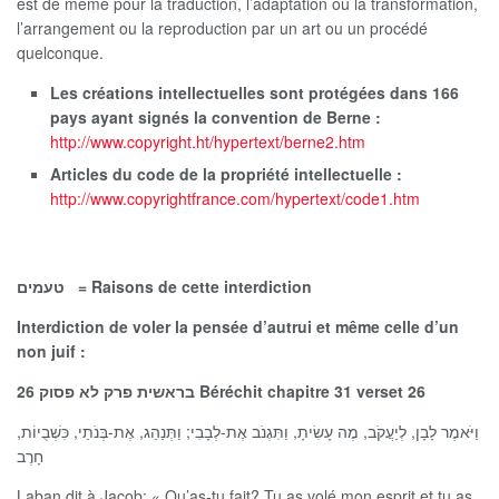
est de même pour la traduction, l’adaptation ou la transformation,
l’arrangement ou la reproduction par un art ou un procédé
quelconque.
Les créations intellectuelles sont protégées dans 166
pays ayant signés la convention de Berne :
http://www.copyright.ht/hypertext/berne2.htm
Articles du code de la propriété intellectuelle :
http://www.copyrightfrance.com/hypertext/code1.htm
טעמים
= Raisons de cette interdiction
Interdiction de voler la pensée d’autrui et même celle d’un
non juif :
בראשית פרק לא פסוק 26 Béréchit chapitre 31 verset 26
וַיֹּאמֶר לָבָן, לְיַעֲקֹב, מֶה עָשִׂיתָ, וַתִּגְנֹב אֶת-לְבָבִי; וַתְּנַהֵג, אֶת-בְּנֹתַי, כִּשְׁבֻיוֹת,
חָרֶב
Laban dit à Jacob: « Qu’as-tu fait? Tu as volé mon esprit et tu as