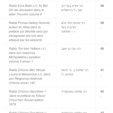
רבי עזרא בצרי רב
Rabbi Ezra Batsi z.t.l. Av Bet
38
ואב »ד בירושלים
Din de Jérusalem dans le
.
sefer Thoumin volume 6
רבי פנחס הלוי איש
Rabbi Pinhas Halévy Horovitz
39
הורוביץ בעל
auteur du Aflaa dans la
.
« הפלאה »
préface qui décrète celui qui
transgresse ces lois sera
attaqué par les serpents
רבי צבי בן יעקב
Rabbi Tsvi ben Yaâkov z.t.l.
40
dans son responsa
.
Michpatékha Léyaâkov
volume 3 siman 1
רבי שלמה ב »ר יחיאל
Rabbi Chlomo Ben Yéhyel
41
מהרש »ל
Louria le MaHarchal z.t.l. dans
.
son Responsa Hokhmat
Chlomo siman 146
רבי שלמה גאנצפריד
Rabbi Chlomo Ganzfried
42
z.t.l
dans la préface du Kitsour
.
Choul’han Âroukh édition
1879
רבי שלמה גאנצפריד,
Rabbi Chlomo Ganzfried
43
z.t.l