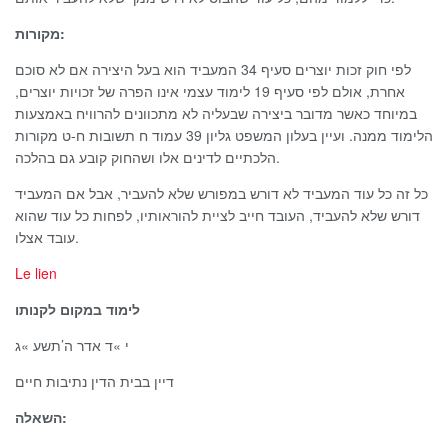
מקורות:
לפי חוק זכות יוצרים סעיף 34 המעביד הוא בעל היצירה אם לא סוכם
אחרת, אולם לפי סעיף 19 לימוד עצמי אינו הפרה של זכויות יוצרים,
במיוחד כאשר מדובר ביצירה שבעליה לא מתכוונים להרוויח באמצעות
הלימוד ממנה. ועיין בעלון המשפט גליון 39 עמוד ח תשובות ח-ט מקורות
הלכתיים לדינים אלו ושהחוק קובע גם בהלכה.
כל זה כל עוד המעביד לא דורש במפורש שלא להעביר, אבל אם המעביד
דורש שלא להעביד, העובד חייב לציית להוראותיו, לפחות כל עוד שהוא
עובד אצלו.
Le lien
לימוד במקום לקנותו
י »ד אדר ה’תשע »ג
דיין בבית הדין נתיבות חיים
השאלה: