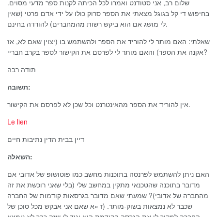
שלום רב, אני סטודנט ואמרו לכל הכיתה לקנות ספר מדעי מסוים.
בחיפוש די קל בגוגל מצאתי את הספר סרוק כולו על ידי אדם פרטי (שאין
לי מושג אם הוא ביקש רשות מהמחברים) להורדה בחינם.
שאלתי: האם מותר לי להוריד את הספר ולהשתמש בו (יצוין שאם לא, אז
אקנה את הספר) והאם מותר לי לפרסם את הקישור לספר בקרב חבריי?
תודה רבה
תשובה:
אין להוריד את הספר מהאינטרנט וכל שכן לא לפרסם את הקישור.
Le lien
דיין בבית הדין נתיבות חיים
השאלה:
האם ניתן להשתמש לפרנסה בתוכנות מחשב כמו פוטושופ של אדובי אם
מדובר בתוכנה שהטכנאי מתקין במחשב שלי (בלי שאני רוכשת את זה
מהחברה של אדובי)? שמעתי שאם מדובר בגרסאות קודמות של החברה
שכבר לא נמצאות בשוק-מותר. (ז »א שאם אני אבקש מכל סוכן של
החברה למקור לי את הגרסה הקודמת הוא יגיד לי שזה כבר לא נימצא