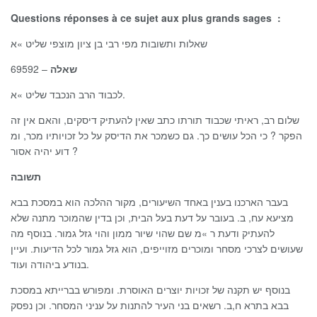
Questions réponses à ce sujet aux plus grands sages :
שאלות ותשובות מפי רבי בן ציון מוצפי שליט »א
– 69592
שאלה
לכבוד הרב הנכבד שליט »א.
שלום רב, ראיתי שכבוד תורתו כתב שאין להעתיק דיסקים, והאם אין זה
הפקר ? כי הכל עושים כך. גם כשמכר את הדיסק על כל זכויותיו מכר, ומ
דוע יהיה אסור ?
תשובה
בעבר הארכנו בענין באחד השיעורים, מקור ההלכה הוא במסכת בבא
מציעא עח, ב. בעובר על דעת בעל הבית, וכן בדין שהמוכר מתנה שלא
להעתיק ודעת ר »מ שם שהוי שיור ממון והוי גזל גמור. בנוסף מה
שעושים לצרכי מסחר ומוכרים מזוייפים, הוא גזל גמור לכל הדיעות. ועיין
בנודע ביהודה ועוד.
בנוסף יש תקנה של זכויות יוצרים האוסרת. ומפורש בברייתא במסכת
בבא בתרא ח,ב. רשאים בני העיר להתנות על עניני המסחר. וכן נפסק