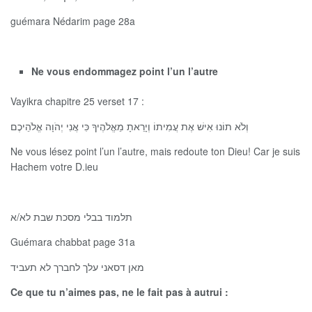
guémara Nédarim page 28a
Ne vous endommagez point l’un l’autre
Vayikra chapitre 25 verset 17 :
וְלֹא תוֹנוּ אִישׁ אֶת עֲמִיתוֹ וְיָרֵאתָ מֵאֱלֹהֶיךָ כִּי אֲנִי יְהֹוָה אֱלֹהֵיכֶם
Ne vous lésez point l’un l’autre, mais redoute ton Dieu! Car je suis
Hachem votre D.ieu
תלמוד בבלי מסכת שבת לא/א
Guémara chabbat page 31a
מאן דסאני עלך לחברך לא תעביד
Ce que t
u n’aimes pas, ne le fait pas à autrui :