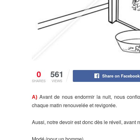
0
561
Share on Facebook
SHARES
VIEWS
Avant de nous endormir la nuit, nous confi
A)
chaque matin renouvelée et revigorée.
Aussi, notre devoir est donc dès le réveil, avant
Modé (pour un homme),