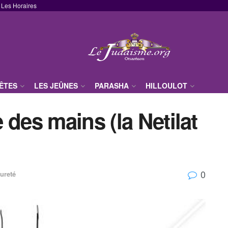
Les Horaires
FÊTES
LES JEÛNES
PARASHA
HILLOULOT
 des mains (la Netilat
0
ureté