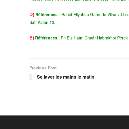
Références
: Rabbi Eliyahou Gaon de Vilna z.t.l 
D)
Saïf Katan 10.
Références
: Pri Ets Haïm Chaâr Habrakhot Perek 
E)
Previous Post
Se laver les mains le matin