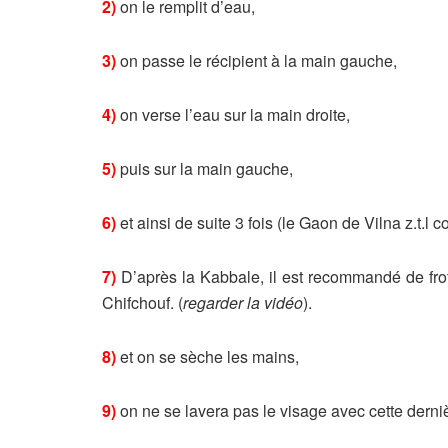
2)
on le remplit d’eau,
3)
on passe le récipient à la main gauche,
4)
on verse l’eau sur la main droite,
5)
puis sur la main gauche,
6)
et ainsi de suite 3 fois (le Gaon de Vilna z.t.l c
7)
D’après la Kabbale, il est recommandé de frotte
Chifchouf. (
regarder la vidéo
).
8)
et on se sèche les mains,
9)
on ne se lavera pas le visage avec cette derni