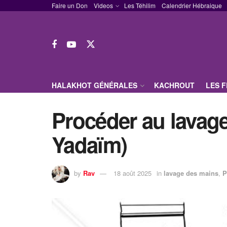
Faire un Don
Videos
Les Téhilim
Calendrier Hébraique
HALAKHOT GÉNÉRALES
KACHROUT
LES 
Procéder au lavage
Yadaïm)
by
Rav
18 août 2025
in
lavage des mains
,
P