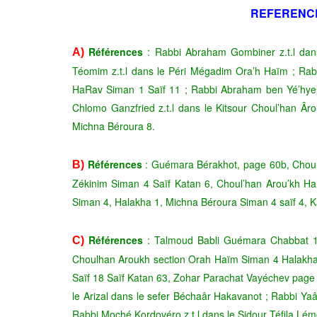
REFERENC
Références
: Rabbi Abraham Gombiner z.t.l dan
A)
Téomim z.t.l dans le Péri Mégadim Ora’h Haïm ; Rab
HaRav Siman 1 Saïf 11 ; Rabbi Abraham ben Yé’hyel 
Chlomo Ganzfried z.t.l dans le Kitsour Choul’han Âro
Michna Béroura 8.
Références
: Guémara Bérakhot, page 60b, Choul’
B)
Zékinim Siman 4 Saïf Katan 6, Choul’han Arou’kh H
Siman 4, Halakha 1, Michna Béroura Siman 4 saïf 4, 
Références
: Talmoud Babli Guémara Chabbat 10
C)
Choulhan Aroukh section Orah Haïm Siman 4 Halakha 
Saïf 18 Saïf Katan 63
, Zohar Parachat Vayéchev page 
le Arizal dans le sefer Béchaâr Hakavanot ; Rabbi Ya
Rabbi Moché Kordovéro z.t.l dans le Sidour Téfila Lé