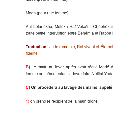
Moda (pour une femme),
Ani Léfanékha, Mélèkh Haï Vékaïm, Chééhézar
toute petite interruption entre Béhémla et Rabb
Traduction
:
Je te remercie, Roi vivant et Étern
fidélité.
Le matin au lever, après avoir récité Modé
B)
femme ou même enfants, devra faire Nétilat Yadaïm
On procédera au lavage des mains, appelé N
C)
1)
on prend le récipient de la main droite,