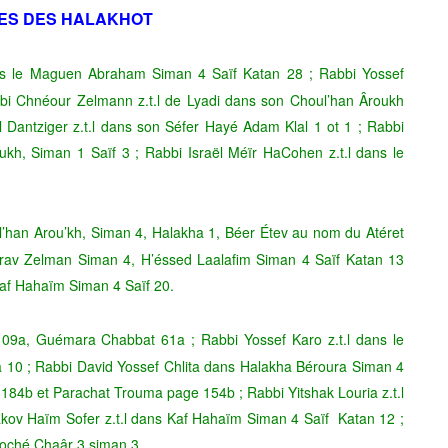
ES DES HALAKHOT
s le Maguen Abraham Siman 4 Saïf Katan 28 ; Rabbi Yossef
bi Chnéour Zelmann z.t.l de Lyadi dans son Choul’han Âroukh
Dantziger z.t.l dans son Séfer Hayé Adam Klal 1 ot 1 ; Rabbi
ukh, Siman 1 Saïf 3 ; Rabbi Israël Méïr HaCohen z.t.l dans le
han Arou’kh, Siman 4, Halakha 1, Béer Étev au nom du Atéret
arav Zelman Siman 4, H’éssed Laalafim Siman 4 Saïf Katan 13
Kaf Hahaïm Siman 4 Saïf 20.
9a, Guémara Chabbat 61a ; Rabbi Yossef Karo z.t.l dans le
10 ; Rabbi David Yossef Chlita dans Halakha Béroura Siman 4
184b et Parachat Trouma page 154b ; Rabbi Yitshak Louria z.t.l
âkov Haïm Sofer z.t.l dans Kaf Hahaïm Siman 4 Saïf Katan 12 ;
moché Chaâr 3 siman 3.