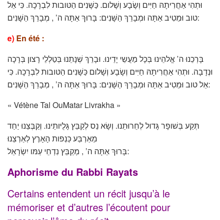
וּתְהִי אַחֲרִיתָהּ חַיִּים וְשָׂבָע וְשָׁלום. כַּשָּׁנִים הַטּובות לִבְרָכָה. כִּי אֵל
טוב וּמֵטִיב אַתָּה וּמְבָרֵךְ הַשָּׁנִים: בָּרוּךְ אַתָּה ה’ , מְבָרֵךְ הַשָּׁנִים:
e)
En été :
בָּרְכֵנוּ ה’ אֱלהֵינוּ בְּכָל מַעֲשֵי יָדֵינוּ. וּבָרֵךְ שְׁנָתֵנוּ בְּטַלְלֵי רָצון בְּרָכָה
וּנְדָבָה. וּתְהִי אַחֲרִיתָהּ חַיִּים וְשָׂבָע וְשָׁלום כַּשָּׁנִים הַטּובות לִבְרָכָה. כִּי
אֵל טוב וּמֵטִיב אַתָּה וּמְבָרֵךְ הַשָּׁנִים: בָּרוּךְ אַתָּה ה’ , מְבָרֵךְ הַשָּׁנִים:
« Vétène Tal OuMatar Livrakha »
תְּקַע בְּשׁופָר גָּדול לְחֵרוּתֵנוּ. וְשָׂא נֵס לְקַבֵּץ גָּלֻיּותֵינוּ. וְקַבְּצֵנוּ יַחַד
מֵאַרְבַּע כַּנְפות הָאָרֶץ לְאַרְצֵנוּ
בָּרוּךְ אַתָּה ה’ , מְקַבֵּץ נִדְחֵי עַמּו יִשְׂרָאֵל:
Aphorisme du Rabbi Rayats
Certains entendent un récit jusqu’à le
mémoriser et d’autres l’écoutent pour