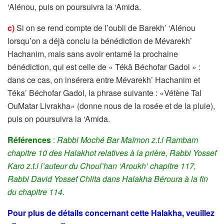
‘Alénou, puis on poursuivra la ‘Amida.
c)
Si on se rend compte de l’oubli de Barekh’ ‘Alénou
lorsqu’on a déjà conclu la bénédiction de Mévarekh’
Hachanim, mais sans avoir entamé la prochaine
bénédiction, qui est celle de « Tékâ Béchofar Gadol » :
dans ce cas, on insérera entre Mévarekh’ Hachanim et
Téka’ Béchofar Gadol, la phrase suivante : «Vétène Tal
OuMatar Livrakha» (donne nous de la rosée et de la pluie),
puis on poursuivra la ‘Amida.
Références
:
Rabbi Moché Bar Maïmon z.t.l Rambam
chapitre 10 des Halakhot relatives à la prière, Rabbi Yossef
Karo z.t.l l’auteur du Choul’han ‘Aroukh’ chapitre 117,
Rabbi David Yossef Chlita dans Halakha Béroura à la fin
du chapitre 114.
Pour plus de détails concernant cette Halakha, veuillez