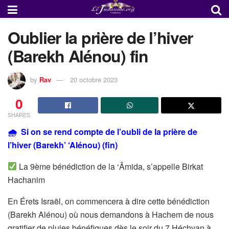
Oublier la prière de l’hiver
(Barekh Alénou) fin
by
Rav
20 octobre 2023
0
SHARES
🌧 Si on se rend compte de l’oubli de la prière de
l’hiver (Barekh’ ‘Alénou) (fin)
La 9ème bénédiction de la ‘Âmida, s’appelle Birkat
Hachanim
En Érets Israël, on commencera à dire cette bénédiction
(Barekh Alénou) où nous demandons à Hachem de nous
gratifier de pluies bénéfiques dès le soir du 7 Héchvan à