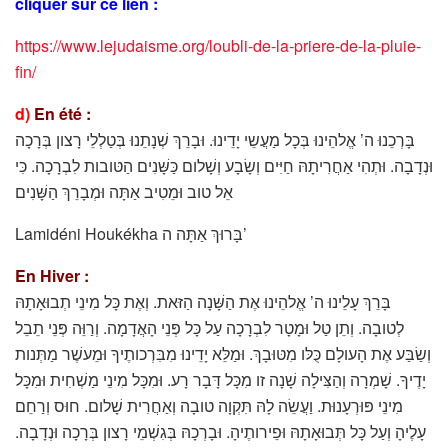
cliquer sur ce lien :
https://www.lejudaisme.org/loubli-de-la-priere-de-la-pluie-
fin/
d)
En été :
בָּרְכֵנוּ ה’ אֱלהֵינוּ בְּכָל מַעֲשֵי יָדֵינוּ. וּבָרֵךְ שְׁנָתֵנוּ בְּטַלְלֵי רָצון בְּרָכָה
וּנְדָבָה. וּתְהִי אַחֲרִיתָהּ חַיִּים וְשָׂבָע וְשָׁלום כַּשָּׁנִים הַטּובות לִבְרָכָה. כִּי
אֵל טוב וּמֵטִיב אַתָּה וּמְבָרֵךְ הַשָּׁנִים
Lamidéni Houkékha בָּרוּךְ אַתָּה ה’
En Hiver :
בָּרֵךְ עָלֵינוּ ה’ אֱלהֵינוּ אֶת הַשָּׁנָה הַזּאת. וְאֶת כָּל מִינֵי תְבוּאָתָהּ
לְטובָה. וְתֵן טַל וּמָטָר לִבְרָכָה עַל כָּל פְּנֵי הָאֲדָמָה. וְרַוֵּה פְּנֵי תֵבֵל
וְשַׂבַּע אֶת הָעולָם כֻּלּו מִטּוּבָךְ. וּמַלֵּא יָדֵינוּ מִבִּרְכותֶיךָ וּמֵעשֶׁר מַתְּנות
יָדֶיךָ. שָׁמְרָה וְהַצִּילָה שָׁנָה זו מִכָּל דָּבָר רָע. וּמִכָּל מִינֵי מַשְׁחִית וּמִכָּל
מִינֵי פּוּרְעָנוּת. וַעֲשֵׂה לָהּ תִּקְוָה טובָה וְאַחֲרִית שָׁלום. חוּס וְרַחֵם
עָלֶיהָ וְעַל כָּל תְּבוּאָתָהּ וּפֵירותֶיהָ. וּבָרְכָהּ בְּגִשְׁמֵי רָצון בְּרָכָה וּנְדָבָה.