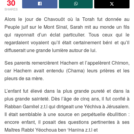
30
SHARES
Alors le jour de Chavouôt où la Torah fut donnée au
Peuple juif sur le
Mont Sinaï, Sarah mit au monde un fils
qui rayonnait d’un éclat
particulier. Tous ceux qui le
regardaient voyaient qu’il était
certainement béni et qu’il
diffuserait une grande lumière autour de lui.
Ses parents remercièrent Hachem et l’appelèrent Chimon,
car
Hachem avait entendu (Chama) leurs prières et les
pleurs de sa
mère.
L’enfant fut élevé dans la plus grande pureté et dans la
plus grande
sainteté. Dès l’âge de cinq ans, il fut confié à
Rabban Gamliel z.t.l qui
dirigeait une Yéchiva à Jérusalem.
Il était semblable à une source en
perpétuelle ébullition :
encore enfant, il posait des questions
pertinentes à ses
Maîtres Rabbi Yéochoua ben ‘Hanina z.t.l et