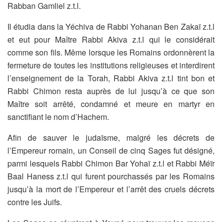
Rabban Gamliel z.t.l.
Il étudia dans la Yéchiva de Rabbi Yohanan Ben Zakaï z.t.l
et eut
pour Maître Rabbi Akiva z.t.l qui le considérait
comme son fils. Même
lorsque les Romains ordonnèrent la
fermeture de toutes les
institutions religieuses et interdirent
l’enseignement de la Torah,
Rabbi Akiva z.t.l tint bon et
Rabbi Chimon resta auprès de lui jusqu’à
ce que son
Maître soit arrêté, condamné et meure en martyr en
sanctifiant le nom d’Hachem.
Afin de sauver le judaïsme, malgré les décrets de
l’Empereur romain,
un Conseil de cinq Sages fut désigné,
parmi lesquels Rabbi Chimon
Bar Yohaï z.t.l et Rabbi Méïr
Baal Haness z.t.l qui furent
pourchassés par les Romains
jusqu’à la mort de l’Empereur et l’arrêt
des cruels décrets
contre les Juifs.