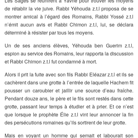
Les Sages se réunirent à Yavné pour trouver les moyens
de rétablir
la vie juive. Rabbi Yéhouda z.t.l proposa de se
montrer amical à
l’égard des Romains, Rabbi Yossé z.t.l
n’émit aucun avis et Rabbi
Chimon z.t.l, lui, se déclara
déterminé à résister par tous les moyens.
Un de ses anciens élèves, Yéhouda ben Guerim z.t.l,
espion au
service des Romains, leur rapporta la discussion
et Rabbi Chimon
z.t.l fut condamné à mort.
Alors il prit la fuite avec son fils Rabbi Eléazar z.t.l et ils se
cachèrent
dans une grotte à l’entrée de laquelle Hachem fit
pousser un
caroubier et jaillir une source d’eau fraîche.
Pendant douze ans, le
père et le fils sont restés dans cette
grotte, passant leur temps à
étudier et à prier. Et ce n’est
que lorsque le prophète Élie z.t.l vint leur
annoncer la fin
des persécutions romaines qu’ils sortirent de leur
grotte.
Mais en voyant un homme qui semait et labourait son