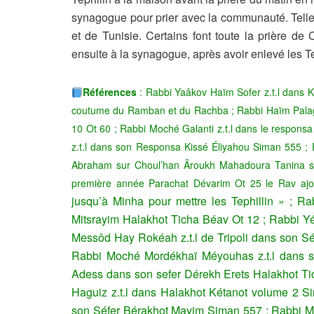
synagogue pour prier avec la communauté. Tell
et de Tunisie. Certains font toute la prière de
ensuite à la synagogue, après avoir enlevé les Tep
Références
: Rabbi Yaâkov Haïm Sofer z.t.l dans K
coutume du Ramban et du Rachba ; Rabbi Haïm Palag
10 Ot 60 ; Rabbi Moché Galanti z.t.l dans le respons
z.t.l dans son Responsa Kissé Éliyahou Siman 555 ;
Abraham sur Choul’han Âroukh Mahadoura Tanina sim
première année Parachat Dévarim Ot 25 le Rav aj
jusqu’à Minha pour mettre les Tephillin »
; Ra
Mitsrayim Halakhot Ticha Béav Ot 12 ; Rabbi Yé
Messôd Hay Rokéah z.t.l de Tripoli dans son Sé
Rabbi Moché Mordékhaï Méyouhas z.t.l dans 
Adess dans son sefer Dérekh Erets Halakhot Ti
Haguiz z.t.l dans Halakhot Kétanot volume 2 
son Séfer Bérakhot Mayim Siman 557 ;
Rabbi Mi