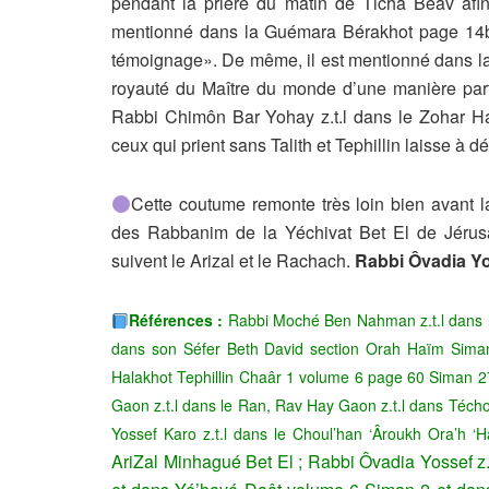
pendant la prière du matin de Tichâ Béav afi
mentionné dans la Guémara Bérakhot page 14b, «
témoignage». De même, il est mentionné dans la
royauté du Maître du monde d’une manière parfai
Rabbi Chimôn Bar Yohay z.t.l dans le Zohar Ha
ceux qui prient sans Talith et Tephillin laisse à dé
Cette coutume remonte très loin bien avant l
des Rabbanim de la Yéchivat Bet El de Jérusa
suivent le Arizal et le Rachach.
Rabbi Ôvadia Yoss
Références
:
Rabbi Moché Ben Nahman z.t.l dans 
dans son Séfer Beth David section Orah Haïm Sima
Halakhot Tephillin Chaâr 1 volume 6 page 60 Siman 2
Gaon z.t.l dans le Ran, Rav Hay Gaon z.t.l dans Té
Yossef Karo z.t.l dans le Choul’han ‘Âroukh Ora’h ‘
AriZal
Minhagué Bet El ;
Rabbi Ôvadia Yossef z