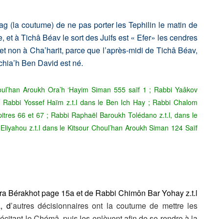
g (la coutume) de ne pas porter les Tephilin le matin de
e, et à Tichâ Béav le sort des Juifs est « Efer» les cendres
et non à Cha’harit, parce que l’après-midi de Tichâ Béav,
achia’h Ben David est né.
oul’han Aroukh Ora’h ‘Hayim Siman 555 saïf 1 ; Rabbi Yaâkov
; Rabbi Yossef Haïm z.t.l dans le Ben Ich Hay ; Rabbi Chalom
res 66 et 67 ; Rabbi Raphaël Baroukh Tolédano z.t.l, dans le
Eliyahou z.t.l dans le Kitsour Choul’han Aroukh Siman 124 Saïf
ra Bérakhot page 15a et de Rabbi Chimôn Bar Yohay z.t.l
, d
’autres décisionnaires ont la coutume de mettre les
récitant le Chémâ, puis les enlèvent afin de se rendre à la