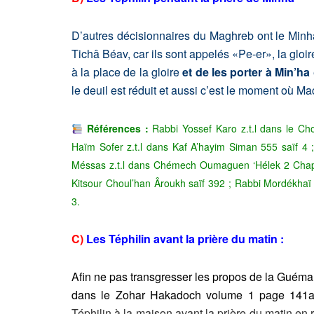
D’autres décisionnaires du Maghreb ont le Minha
Tichâ Béav, car ils sont appelés «Pe-er», la gloir
à la place de la gloire
et de les porter à Min’ha
le deuil est réduit et aussi c’est le moment où M
Références :
Rabbi Yossef Karo z.t.l dans le Ch
Haïm Sofer z.t.l dans Kaf A’hayim Siman 555 saïf 4 
Méssas z.t.l dans Chémech Oumaguen ‘Hélek 2 Chapit
Kitsour Choul’han Âroukh saïf 392 ; Rabbi Mordékhaï 
3.
C)
Les Téphilin avant la prière du matin :
Afin
ne pas transgresser les propos de la Guéma
dans le Zohar Hakadoch volume 1 page 141a
Téphilin à la maison avant la prière du matin en 