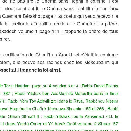
n de ne pas lire le Chémâ sans Tephillin comme il est
tout celui qui lit le Chémâ sans Tephillin fait un faux
 Guémara Bérakhot page 15a : celui qui veux recevoir la
te, mettra les Tephillin, récitera le Chémâ et la prière.
kadoch volume 1 page 141 : rapporte la prière de tous
sirer.
a codification du Choul’han Âroukh et c’était la coutume
lem, elle trouve ses racines chez les Mékoubalim qui
ef z.t.l tranche la loi ainsi.
le Torat Haadam page 86 Amoudim 3 et 4 ;
Rabbi David Bistrits
n 337 ;
Rabbi Yitshak ben AbaMari de Marseillia dans le Itour
74 ;
Rabbi Yom Tov Achvilli z.t.l dans le Ritva, Rabbénou Nissim
chouvat Haguéonim Chaâré Téchouva Simanim 155 et 266 ;
Rabbi
Haïm Siman 38 saïf 6 ;
Rabbi Yitshak Louria Ashkenazi
z.t.l, le
.t.l dans Yabiâ Omer et Yé’havé Daât volume 2 Siman 67