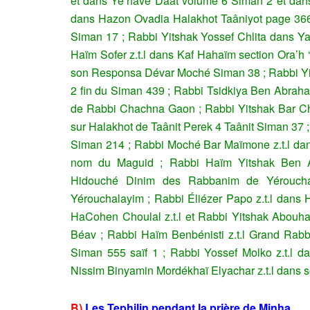
et dans Yé’havé Daât volume 6 Siman 2 et dan
dans Hazon Ovadia Halakhot Taâniyot page 36
Siman 17 ;
Rabbi Yitshak Yossef Chlita dans Y
Haïm Sofer z.t.l dans Kaf Hahaïm section Ora’h
son Responsa Dévar Moché Siman 38 ;
Rabbi Yi
2 fin du Siman 439 ;
Rabbi Tsidkiya Ben Abraha
de Rabbi Chachna Gaon ;
Rabbi Yitshak Bar C
sur Halakhot de Taânit Perek 4 Taânit Siman 37 
Siman 214 ;
Rabbi Moché Bar Maïmone z.t.l da
nom du Maguid ; Rabbi Haïm Yitshak Ben A
Hidouché Dinim des Rabbanim de Yérouch
Yérouchalayim ;
Rabbi Éliézer Papo z.t.l dans
HaCohen Choulal z.t.l et Rabbi Yitshak Abouhab 
Béav ;
Rabbi Haïm Benbénisti z.t.l Grand Rab
Siman 555 saïf 1 ;
Rabbi Yossef Molko z.t.l 
Nissim Binyamin Mordékhaï Elyachar z.t.l dans 
B)
Les Tephilin pendant la prière de Minha