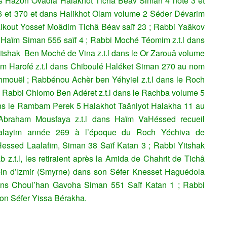
s Hazon Ovadia Halakhot Ticha Béav Siman 4 note 3 et
6 et 370
et dans Halikhot Olam volume 2 Séder Dévarim
alkout Yossef Moâdim Tichâ Béav saïf 23 ;
Rabbi Yaâkov
 ‘Haïm Siman 555 saïf 4 ;
Rabbi Moché Téomim z.t.l dans
tshak Ben Moché de Vina z.t.l dans le Or Zarouâ volume
m Harofé z.t.l dans Chiboulé Haléket Siman 270 au nom
hmouël ;
Rabbénou Achèr ben Yéhyiel z.t.l dans le Roch
;
Rabbi Chlomo Ben Adéret z.t.l dans le Rachba volume 5
ns le Rambam Perek 5 Halakhot Taâniyot Halakha 11 au
braham Mousfaya z.t.l dans Haïm VaHéssed recueil
alayim année 269 à l’époque du Roch Yéchiva de
 Hessed Laalafim, Siman 38 Saïf Katan 3 ;
Rabbi Yitshak
z.t.l, les retiraient après la Amida de Chahrit de Tichâ
bin d’Izmir (Smyrne) dans son Séfer Knesset Haguédola
dans Choul’han Gavoha Siman 551 Saïf Katan 1 ; Rabbi
son Séfer Yissa Bérakha.