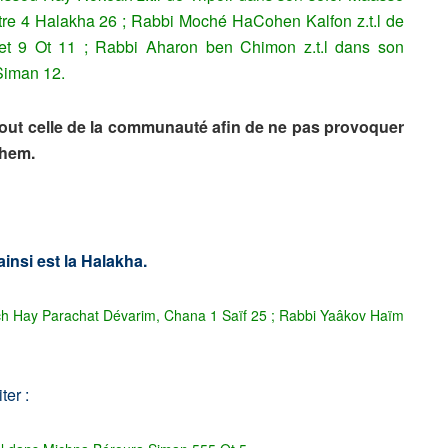
tre 4 Halakha 26 ;
Rabbi Moché HaCohen Kalfon z.t.l de
et 9 Ot 11 ;
Rabbi Aharon ben Chimon z.t.l dans son
Siman 12.
ut celle de la communauté afin de ne pas provoquer
chem.
ainsi est la Halakha.
Ich Hay Parachat Dévarim, Chana 1 Saïf 25 ; Rabbi Yaâkov Haïm
ter :