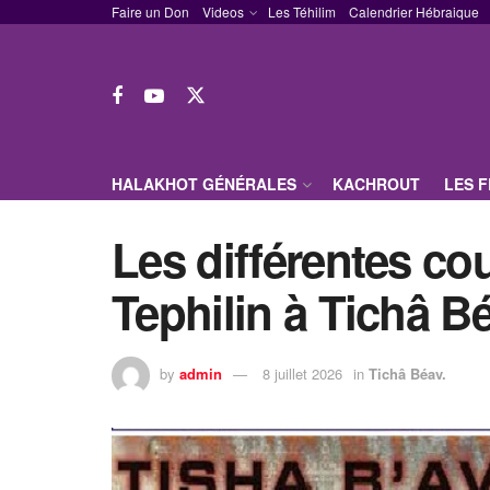
Faire un Don
Videos
Les Téhilim
Calendrier Hébraique
HALAKHOT GÉNÉRALES
KACHROUT
LES 
Les différentes co
Tephilin à Tichâ B
by
admin
8 juillet 2026
in
Tichâ Béav.