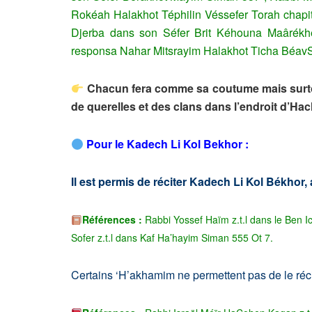
Rokéah Halakhot Téphilin Véssefer Torah chapi
Djerba dans son Séfer Brit Kéhouna Maârékh
responsa Nahar Mitsrayim Halakhot Ticha Béav
Chacun fera comme sa coutume mais surto
de querelles et des clans dans l’endroit d’Ha
Pour le Kadech Li Kol Bekhor :
Il est permis de réciter Kadech Li Kol Békhor, 
Référen
ces
:
Rabbi Yossef Haïm z.t.l dans le Ben 
Sofer z.t.l dans Kaf Ha’hayim Siman 555 Ot 7.
Certains ‘H’akhamim ne permettent pas de le réci