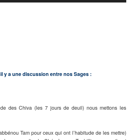
les
flèches
haut/bas
pour
augmenter
ou
diminuer
le
volume.
il y a une discussion entre nos Sages :
de des Chiva (les 7 jours de deuil) nous mettons les
abbénou Tam pour ceux qui ont l’habitude de les mettre)