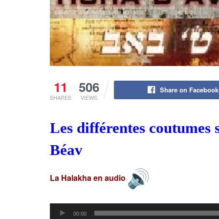
11
506
Share on Facebook
SHARES
VIEWS
Les différentes coutumes s
Béav
La Halakha en audio
Lecteur
00:00