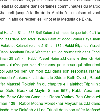
e était la coutume dans certaines communautés du Maroc
 Cha’harit jusqu’à la fin de la Amida à la maison et vont
hilin afin de réciter les Kinot et la Méguila de Ekha.
af Hahaïm Siman 555 Saïf Katan 4 et rapporte que telle était la
gi z.t.l dans son sefer Rouah Haïm et Moëd Lékhol Hay Siman
a Halakhot Ketanot volume 2 Siman 139 ; Rabbi Éliyahou Yisrael
 Rabbi Abraham David Wahrman z.t.l de Voutchatch dans Echel
an 25 saïf 4 ; Rabbi Yossef Haïm z.t.l dans le Ben Ich Haï
pour ceux qui attendent
oute «
il n’est pas bien d’agir ainsi
bbi Aharon ben Chimon z.t.l dans son responsa Nahar
houda Ashkenazi z.t.l dans le Sidour Beth Oved ; Rabbi
fer Maâssé Rokéah fin du chapitre 4 Halakhot Téphilin ;
son Séfer Bérakhot Mayim Siman 557 ;
Rabbi Abraham
cha Béav Chahrit Siman 1 ;
Rabbi Yaâkov Ben Chmouël
Siman 139 ;
Rabbi Moché Mordékhaï Méyouhas z.t.l dans
ssôd Hay Rokéah z.t.l de Tripoli dans son séfer Maâssé