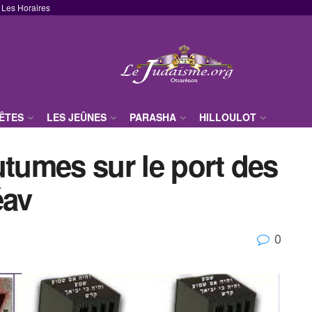
Les Horaires
FÊTES
LES JEÛNES
PARASHA
HILLOULOT
utumes sur le port des
éav
0