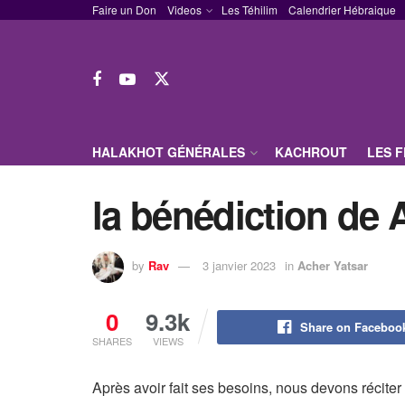
Faire un Don
Videos
Les Téhilim
Calendrier Hébraique
HALAKHOT GÉNÉRALES
KACHROUT
LES 
la bénédiction de 
by
Rav
3 janvier 2023
in
Acher Yatsar
0
9.3k
Share on Faceboo
SHARES
VIEWS
Après avoir fait ses besoins, nous devons récite