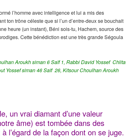
formé l’homme avec intelligence et lui a mis des
vant ton trône céleste que si l’un d’entre-deux se bouchait
e une heure (un instant), Béni sois-tu, Hachem, source des
s prodiges. Cette bénédiction est une très grande Ségoula
oulhan Aroukh siman 6 Saïf 1, Rabbi David Yossef Chlita
ut Yossef siman 46 Saïf 26, Kitsour Choulhan Aroukh
le, un vrai diamant d’une valeur
(notre âme) est tombée dans des
nt à l’égard de la façon dont on se juge.