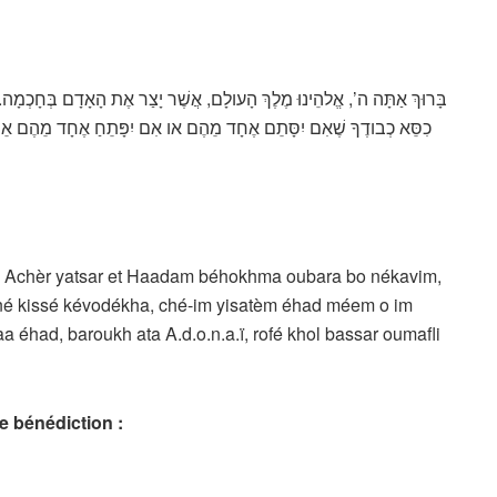
בָּרוּךְ אַתָּה ה’, אֱלהֵינוּ מֶלֶךְ הָעולָם, אֲשֶׁר יָצַר אֶת הָאָדָם בְּחָכְמָה. וּב
כִסֵּא כְבודֶךָ שֶׁאִם יִסָּתֵם אֶחָד מֵהֶם או אִם יִפָּתֵחַ אֶחָד מֵהֶם אֵי א
, Achèr yatsar et Haadam béhokhma oubara bo nékavim,
ifné kissé kévodékha, ché-im yisatèm éhad méem o im
a éhad, baroukh ata A.d.o.n.a.ï, rofé khol bassar oumafli
e bénédiction :