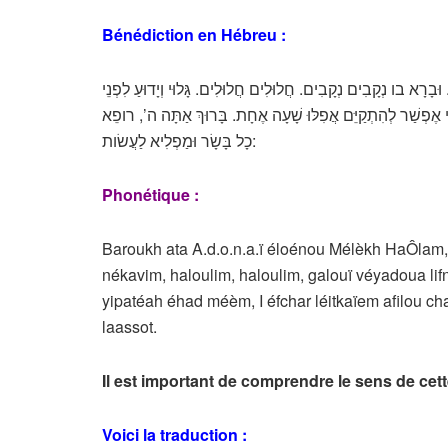
Bénédiction en Hébreu :
ָרָא בו נְקָבִים נְקָבִים. חֲלוּלִים חֲלוּלִים. גָּלוּי וְיָדוּעַ לִפְנֵי
ֶפְשַׁר לְהִתְקַיֵּם אֲפִלּוּ שָׁעָה אֶחָת. בָּרוּךְ אַתָּה ה’, רופֵא
כָל בָּשָׂר וּמַפְלִיא לַעֲשׂות:
Phonétique :
Baroukh ata A.d.o.n.a.ï éloénou Mélèkh HaÔlam
nékavim, haloulim, haloulim, galouï véyadoua l
yipatéah éhad méèm, I éfchar léitkaïem afilou cha
laassot.
Il est important de comprendre le sens de cett
Voici la traduction :