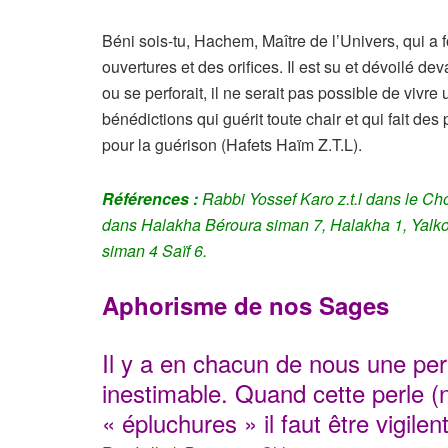
Béni sois-tu, Hachem, Maître de l’Univers, qui a 
ouvertures et des orifices. Il est su et dévoilé de
ou se perforait, il ne serait pas possible de vivr
bénédictions qui guérit toute chair et qui fait de
pour la guérison (Hafets Haïm Z.T.L).
Références :
Rabbi Yossef Karo z.t.l dans le Ch
dans Halakha Béroura siman 7, Halakha 1, Yalko
siman 4 Saïf 6.
Aphorisme de nos Sages
Il y a en chacun de nous une per
inestimable. Quand cette perle 
« épluchures » il faut être vigile