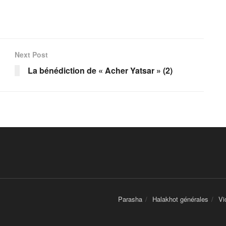
Next Post
La bénédiction de « Acher Yatsar » (2)
Parasha
Halakhot générales
Vi