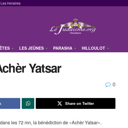
Les Horaires
FÊTES
LES JEÛNES
PARASHA
HILLOULOT
Achèr Yatsar
0
k
Share on Twitter
r dans les 72 mn, la bénédiction de «Achèr Yatsar».