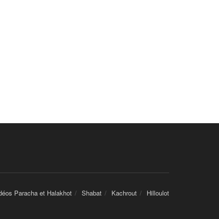
déos Paracha et Halakhot
Shabat
Kachrout
Hilloulot