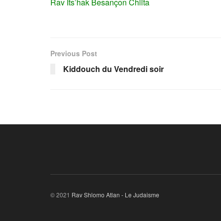
Rav Its’hak Besançon Chlita
Previous Post
Kiddouch du Vendredi soir
© 2021
Rav Shlomo Atlan - Le Judaisme