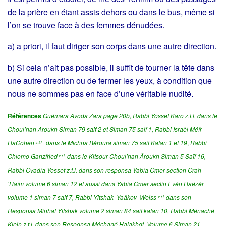
de la prière en étant assis dehors ou dans le bus, même si
l’on se trouve face à des femmes dénudées.
a) a priori, il faut diriger son corps dans une autre direction.
b) Si cela n’ait pas possible, il suffit de tourner la tête dans
une autre direction ou de fermer les yeux, à condition que
nous ne sommes pas en face d’une véritable nudité.
Références
Guémara Avoda Zara page 20b,
Rabbi Yossef Karo z.t.l. dans le
Choul’han Aroukh Siman 79 saif 2 et Siman 75 saif 1,
Rabbi Israël Méïr
HaCohen
dans le
Michna Béroura siman 75 saif Katan 1 et 19
,
Rabbi
z.t.l
Chlomo Ganzfried
dans le Kitsour Choul’han Âroukh Siman 5 Saïf 16,
z.t.l
Rabbi Ovadia Yossef z.t.l. dans son responsa Yabia Omer section Orah
‘Haïm volume 6 siman 12 et aussi dans Yabia Omer sectin Evèn Haézèr
volume 1 siman 7 saif 7,
Rabbi Yitshak Yaâkov Weiss
dans son
z.t.l.
Responsa
Minhat
Yitshak
volume 2 siman 84 saif katan 10, Rabbi Ménaché
Klein z.t.l. dans son Responsa Méchané Halakhot Volume 6 Siman 21,