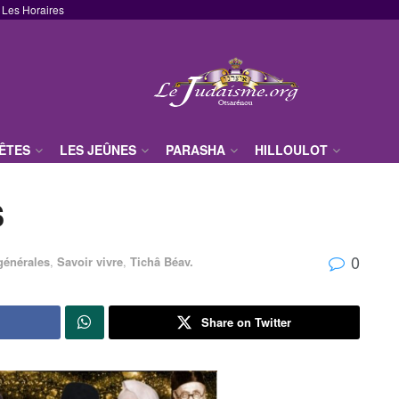
Les Horaires
FÊTES
LES JEÛNES
PARASHA
HILLOULOT
s
0
générales
,
Savoir vivre
,
Tichâ Béav.
Share on Twitter