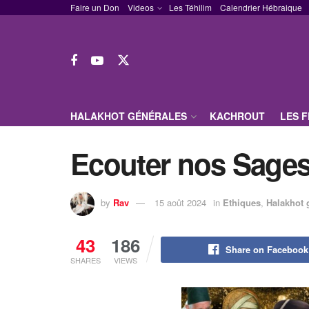
Faire un Don
Videos
Les Téhilim
Calendrier Hébraique
HALAKHOT GÉNÉRALES
KACHROUT
LES 
Ecouter nos Sage
by
Rav
15 août 2024
in
Ethiques
,
Halakhot 
43
186
Share on Facebook
SHARES
VIEWS