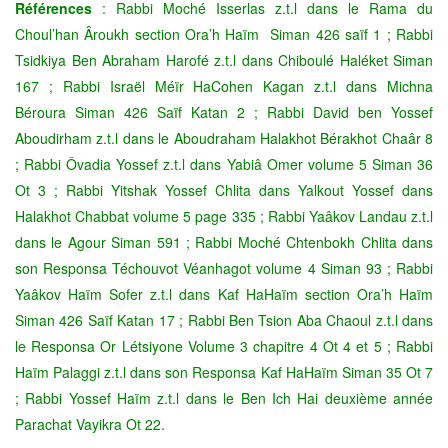
Références
: Rabbi Moché Isserlas z.t.l dans le Rama du
Choul’han Âroukh section Ora’h Haïm Siman 426 saïf 1 ; Rabbi
Tsidkiya Ben Abraham Harofé z.t.l dans Chiboulé Haléket Siman
167 ; Rabbi Israël Méïr HaCohen Kagan z.t.l dans Michna
Béroura Siman 426 Saïf Katan 2 ; Rabbi David ben Yossef
Aboudirham z.t.l dans le Aboudraham Halakhot Bérakhot Chaâr 8
; Rabbi Ôvadia Yossef z.t.l dans Yabiâ Omer volume 5 Siman 36
Ot 3 ; Rabbi Yitshak Yossef Chlita dans Yalkout Yossef dans
Halakhot Chabbat volume 5 page 335 ; Rabbi Yaâkov Landau z.t.l
dans le Agour Siman 591 ; Rabbi Moché Chtenbokh Chlita dans
son Responsa Téchouvot Véanhagot volume 4 Siman 93 ; Rabbi
Yaâkov Haïm Sofer z.t.l dans Kaf HaHaïm section Ora’h Haïm
Siman 426 Saïf Katan 17 ; Rabbi Ben Tsion Aba Chaoul z.t.l dans
le Responsa Or Létsiyone Volume 3 chapitre 4 Ot 4 et 5 ; Rabbi
Haïm Palaggi z.t.l dans son Responsa Kaf HaHaïm Siman 35 Ot 7
; Rabbi Yossef Haïm z.t.l dans le Ben Ich Hai deuxième année
Parachat Vayikra Ot 22.