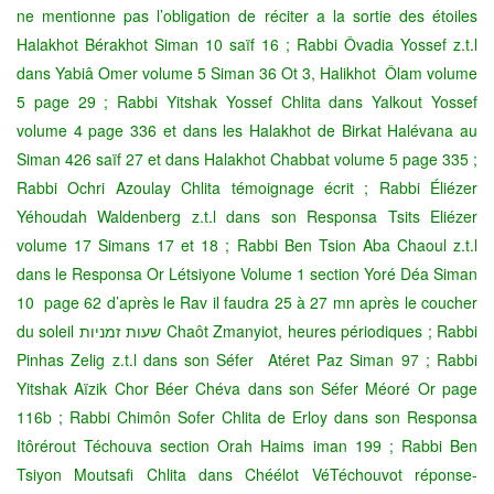
ne mentionne pas l’obligation de réciter a la sortie des étoiles
Halakhot Bérakhot Siman 10 saïf 16 ; Rabbi Ôvadia Yossef z.t.l
dans Yabiâ Omer volume 5 Siman 36 Ot 3, Halikhot Ôlam volume
5 page 29 ; Rabbi Yitshak Yossef Chlita dans Yalkout Yossef
volume 4 page 336 et dans les Halakhot de Birkat Halévana au
Siman 426 saïf 27 et dans Halakhot Chabbat volume 5 page 335 ;
Rabbi Ochri Azoulay Chlita témoignage écrit ; Rabbi Éliézer
Yéhoudah Waldenberg z.t.l dans son Responsa Tsits Eliézer
volume 17 Simans 17 et 18 ; Rabbi Ben Tsion Aba Chaoul z.t.l
dans le Responsa Or Létsiyone Volume 1 section Yoré Déa Siman
10 page 62 d’après le Rav il faudra 25 à 27 mn après le coucher
du soleil שעות זמניות Chaôt Zmanyiot, heures périodiques ; Rabbi
Pinhas Zelig z.t.l dans son Séfer Atéret Paz Siman 97 ; Rabbi
Yitshak Aïzik Chor Béer Chéva dans son Séfer Méoré Or page
116b ; Rabbi Chimôn Sofer Chlita de Erloy dans son Responsa
Itôrérout Téchouva section Orah Haims iman 199 ; Rabbi Ben
Tsiyon Moutsafi Chlita dans Chéélot VéTéchouvot réponse-