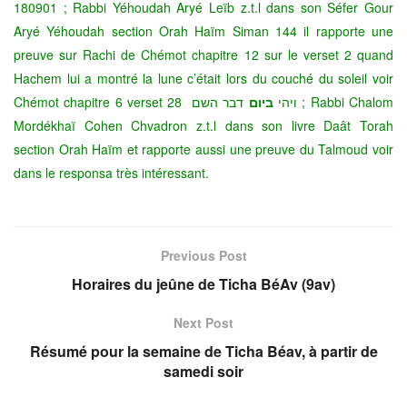
180901 ; Rabbi Yéhoudah Aryé Leïb z.t.l dans son Séfer Gour
Aryé Yéhoudah section Orah Haïm Siman 144 il rapporte une
preuve sur Rachi de Chémot chapitre 12 sur le verset 2 quand
Hachem lui a montré la lune c’était lors du couché du soleil voir
Chémot chapitre 6 verset 28 ויהי
ביום
דבר השם ; Rabbi Chalom
Mordékhaï Cohen Chvadron z.t.l dans son livre Daât Torah
section Orah Haïm et rapporte aussi une preuve du Talmoud voir
dans le responsa très intéressant.
Previous Post
Horaires du jeûne de Ticha BéAv (9av)
Next Post
Résumé pour la semaine de Ticha Béav, à partir de
samedi soir