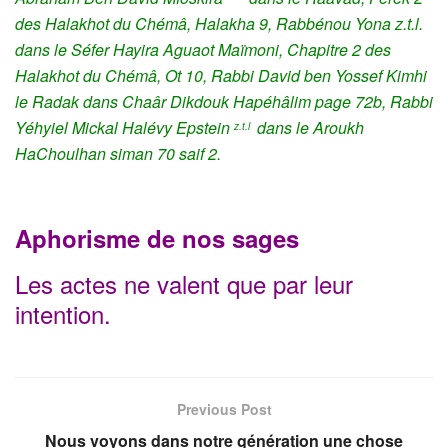
des Halakhot du Chémâ, Halakha 9, Rabbénou Yona z.t.l.
dans le Séfer Hayira Aguaot Maïmoni, Chapitre 2 des
Halakhot du Chémâ, Ot 10, Rabbi David ben Yossef Kimhi
le Radak dans Chaâr Dikdouk Hapéhâlim page 72b, Rabbi
Yéhyiel Mickal Halévy Epstein
dans le Aroukh
z.t.l
HaChoulhan siman 70 saif 2.
Aphorisme de nos sages
Les actes ne valent que par leur
intention.
Previous Post
Nous voyons dans notre génération une chose