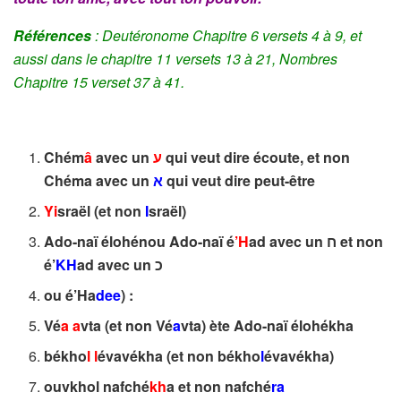
Références
: Deutéronome Chapitre 6 versets 4 à 9, et
aussi dans le chapitre 11 versets 13 à 21, Nombres
Chapitre 15 verset 37 à 41.
Chém
â
avec un
ע
qui veut dire écoute, et non
Chéma avec un
א
qui veut dire peut-être
Yi
sraël (et non
I
sraël)
Ado-naï élohénou Ado-naï é
’H
ad avec un ח et non
é’
KH
ad avec un
כ
ou é’Ha
dee
) :
Vé
a a
vta (et non Vé
a
vta) ète Ado-naï élohékha
békho
l
l
évavékha (et non békho
l
évavékha)
ouvkhol nafché
kh
a et non nafché
ra