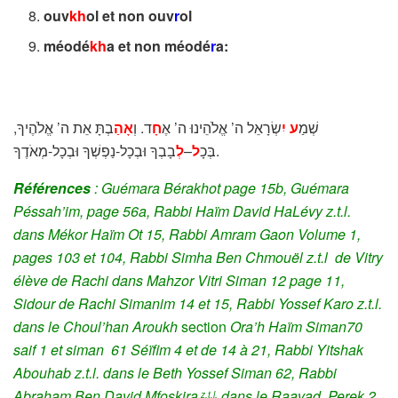
ouv
kh
ol et non ouv
r
ol
m
éodé
kh
a et non méodé
r
a:
שְׁמַ
ע
יִ
שְׂרָאֵל ה’ אֱלֹהֵינוּ ה’ אֶ
חָ
ד. וְ
אָהַ
בְתָּ אֵת ה’ אֱלֹהֶיךָ,
לְ
–
ל
בְּכָ
בָבְךָ וּבְכָל-נַפְשְׁךָ וּבְכָל-מְאֹדֶךָ.
Références
: Guémara Bérakhot page 15b, Guémara
Péssah’im, page 56a,
Rabbi Haïm David HaLévy z.t.l.
dans
Mékor Haïm Ot 15, Rabbi Amram Gaon Volume 1,
pages 103 et 104,
Rabbi Simha Ben Chmouël z.t.l de Vitry
élève de Rachi dans
Mahzor Vitri Siman 12 page 11,
Sidour de Rachi Simanim 14 et 15, Rabbi Yossef Karo z.t.l.
dans le Choul’han Aroukh
section
Ora’h Haïm Siman70
saif 1 et siman 61 Séïfim 4 et de 14 à 21, Rabbi Yitshak
Abouhab z.t.l. dans le Beth Yossef Siman 62,
Rabbi
Abraham Ben David Mfoskira
dans le Raavad, Perek 2
z.t.l.