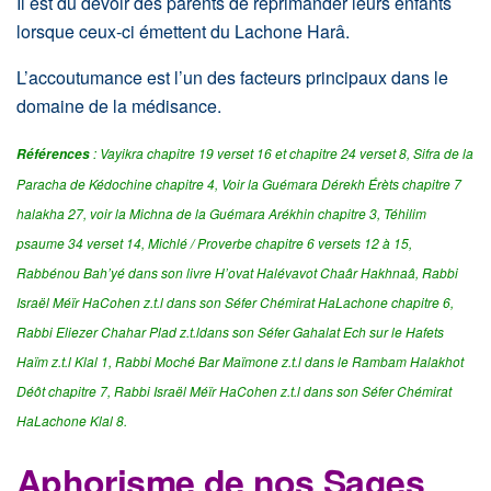
Il est du devoir des parents de réprimander leurs enfants
lorsque ceux-ci émettent du Lachone Harâ.
L’accoutumance est l’un des facteurs principaux dans le
domaine de la médisance.
: Vayikra chapitre 19 verset 16 et chapitre 24 verset 8, Sifra de la
Références
Paracha de Kédochine chapitre 4, Voir la Guémara Dérekh Érèts chapitre 7
halakha 27,
voir la Michna de la Guémara Arékhin chapitre 3, Téhilim
psaume 34 verset 14, Michlé / Proverbe chapitre 6 versets 12 à 15,
Rabbénou Bah’yé dans son livre H’ovat Halévavot Chaâr Hakhnaâ, Rabbi
Israël Méïr HaCohen z.t.l dans son Séfer Chémirat HaLachone chapitre 6,
Rabbi Eliezer Chahar Plad z.t.ldans son Séfer Gahalat Ech sur le Hafets
Haïm z.t.l Klal 1,
Rabbi Moché Bar Maïmone z.t.l dans le Rambam Halakhot
Déôt chapitre 7, Rabbi Israël Méïr HaCohen z.t.l dans son Séfer Chémirat
HaLachone Klal 8.
Aphorisme de nos Sages