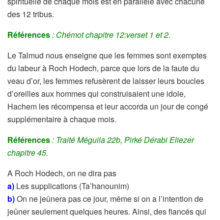
spirituelle de chaque mois est en parallèle avec chacune
des 12 tribus.
Références
: Chémot chapitre 12:verset 1 et 2.
Le Talmud nous enseigne que les femmes sont exemptes
du labeur à Roch Hodech, parce que lors de la faute du
veau d’or, les femmes refusèrent de laisser leurs boucles
d’oreilles aux hommes qui construisaient une idole,
Hachem les récompensa et leur accorda un jour de congé
supplémentaire à chaque mois.
Références
: Traité Méguila 22b, Pirké Dérabi Eliezer
chapitre 45.
A Roch Hodech, on ne dira pas
a)
Les supplications (Ta’hanounim)
b)
On ne jeûnera pas ce jour, même si on a l’intention de
jeûner seulement quelques heures. Ainsi, des fiancés qui