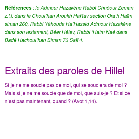
Références
: le Admour Hazakène Rabbi Chnéour Zeman
z.t.l. dans le Choul’han Aroukh HaRav section Ora’h Haïm
siman 260, Rabbi Yéhouda Ha’Hassid Admour Hazakène
dans son testament, Béer Hétev, Rabbi ‘Haïm Naé dans
Badé Hachoul’han Siman 73 Saïf 4.
Extraits des paroles de Hillel
Si je ne me soucie pas de moi, qui se souciera de moi ?
Mais si je ne me soucie que de moi, que suis-je ? Et si ce
n’est pas maintenant, quand ? (Avot 1,14).