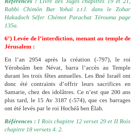
Références :
Livre des Juges chapitres 19 et 21,
Rabbi Chimôn Bar Yohaï
z.t.l. dans le Zohar
Hakadoch Séfer Chémot Parachat Térouma page
135a.
6°) Levée de l’interdiction, menant au temple de
Jérusalem :
En l’an 2954 après la création (-797), le roi
Yéroboâm ben Névat, barra
l’accès au Temple
durant les trois fêtes annuelles. Les Bné Israël ont
donc été contraints d’offrir leurs sacrifices en
Samarie
, chez des
idolâtres. Ce n’est que 200 ans
plus tard, le 15 Av 3187 (-574), que ces barrages
ont été levés par le roi
Hochéâ ben
Élah.
Références :
I Rois chapitre 12 verset 29 et II Rois
chapitre 18 versets 4. 2.