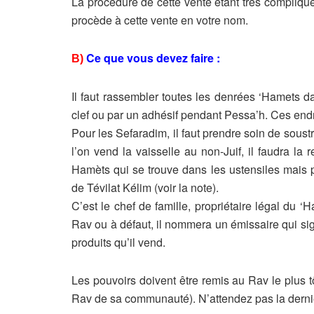
La procédure de cette vente étant très compliqué
procède à cette vente en
votre nom.
Ce que vous devez faire :
B)
Il faut rassembler toutes les denrées ‘Hamets 
clef ou par un adhésif pendant
Pessa’h. Ces endr
Pour les Sefaradim, il faut prendre soin de soustr
l’on vend la vaisselle au non-
Juif, il faudra la
Hamèts qui se trouve dans les ustensiles mais 
de Tévilat Kélim
(voir la note).
C’est le chef de famille, propriétaire légal du ‘H
Rav ou à défaut, il nommera
un émissaire qui si
produits qu’il vend.
Les pouvoirs doivent être remis au Rav le plus t
Rav de sa communauté).
N’attendez pas la derni