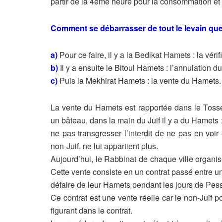
partir de la 4ème heure pour la
consommation et 
Comment se débarrasser de tout le levain q
a)
Pour ce faire, il y a la Bedikat Hamets : la véri
b)
Il y a ensuite le Bitoul Hamets : l’annulation 
c)
Puis la Mekhirat Hamets : la vente du Hamets.
La vente du Hamets est rapportée dans le Tosse
un bâteau, dans la main du Juif il
y a du Hamets :
ne pas transgresser l’interdit de ne pas en voi
non-Juif, ne lui appartient
plus.
Aujourd’hui, le Rabbinat de chaque ville organ
Cette vente consiste en un contrat passé entre u
défaire de leur Hamets
pendant les jours de Pes
Ce contrat est une vente réelle car le non-Juif pou
figurant dans le contrat.