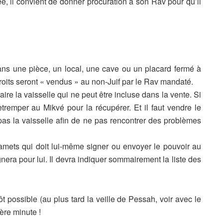
e, il convient de
donner procuration à son Rav pour qu’il
dans une pièce, un
local, une cave ou un placard fermé à
oits seront « vendus » au non-Juif par le Rav
mandaté.
aire la vaisselle qui
ne peut être incluse dans la vente. Si
 retremper au Mikvé pour la récupérer. Et il faut
vendre le
pas la
vaisselle afin de ne pas rencontrer des problèmes
amets qui doit lui-
même signer ou envoyer le pouvoir au
gnera pour lui. Il devra indiquer sommairement la
liste des
ôt possible (au
plus tard la veille de Pessah, voir avec le
ère minute !