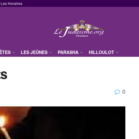
Les Horaires
FÊTES
LES JEÛNES
PARASHA
HILLOULOT
ts
0