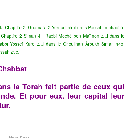
ta Chaptire 2, Guémara 2 Yérouchalmi dans Pessahim chapitre
h Chaptire 2 Siman 4 ; Rabbi Moché ben Maïmon z.t.l dans le
bbi Yossef Karo z.t.l dans le Choul’han Âroukh Siman 448,
essah 29c.
 Chabbat
ans la Torah fait partie de ceux qui
nde. Et pour eux, leur capital leur
tur.
Next Post