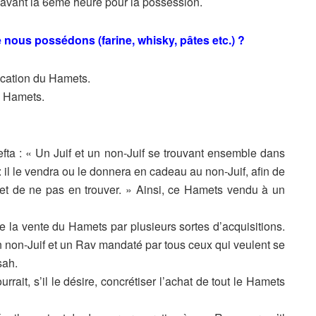
avant la 6ème heure pour la possession.
ue nous possédons
(farine, whisky, pâtes etc.) ?
fication du Hamets.
du Hamets.
fta : « Un Juif et un
non-Juif se trouvant ensemble dans
 il le vendra ou le donnera en cadeau au non-Juif, afin
de
r et de ne pas en
trouver. » Ainsi, ce Hamets vendu à un
ise la vente du Hamets
par plusieurs sortes d’acquisitions.
n non-Juif et un Rav
mandaté par tous ceux qui veulent se
sah.
rrait, s’il le désire,
concrétiser l’achat de tout le Hamets