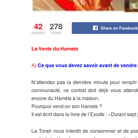
42
278
Share on Facebook
SHARES
VIEWS
La Vente du Hamets
Ce que vous devez savoir avant de vendre
A)
N’attendez pas la dernière minute pour rempli
communauté, ce contrat doit déjà vous atten
encore du Hamèts à la maison.
Pourquoi vend-on son Hamets ?
Il est écrit dans le livre de l’Exode : «Durant se
La Torah nous interdit de consommer et de po