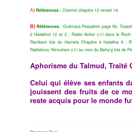
Références :
Chémot chapitre 12 verset 19.
A)
Références
: Guémara Pessahim page 5b, Tossef
B)
2 Halakhot 12 et 2 ; Rabbi Acher z.t.l dans le Roc
Rambam lois du Hamets Chaptire 4 Halakha 6 ; Ra
Rabbénou Yérouham z.t.l au nom du Baha’g lois de P
Aphorisme du
Talmud, Traité
Celui qui élève ses enfants d
jouissent des fruits de ce mo
reste
acquis pour le monde fu
Previous Post