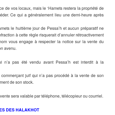
nce de vos locaux,
mais le ‘Hamets restera la propriété de
céder. Ce qui a généralement lieu une demi-heure
après
amets le huitième
jour de Pessa’h et aucun préparatif ne
infraction à cette règle risquerait d’annuler
rétroactivement
e nom
vous engage à respecter la notice sur la vente du
on avenu.
qui n’a pas été vendu
avant Pessa’h est interdit à la
 commerçant juif qui
n’a pas procédé à la vente de son
ment de son stock.
 vente sera
valable par téléphone, télécopieur ou courriel.
ES DES HALAKHOT