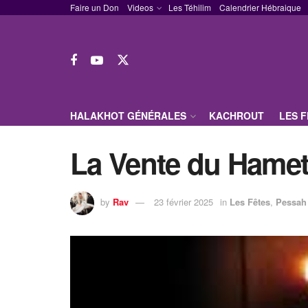
Faire un Don
Videos
Les Téhilim
Calendrier Hébraique
HALAKHOT GÉNÉRALES
KACHROUT
LES 
La Vente du Hame
by
Rav
23 février 2025
in
Les Fêtes
,
Pessah