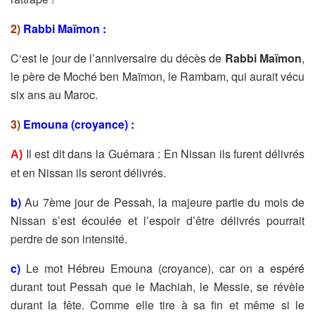
2)
Rabbi Maïmon :
C‘est le jour de l’anniversaire du décès de
Rabbi Maïmon
,
le père de Moché ben Maïmon, le Rambam, qui aurait vécu
six ans au Maroc.
3)
Emouna (croyance) :
Il est dit dans la Guémara : En Nissan ils furent délivrés
A)
et en Nissan ils seront délivrés.
b)
Au 7ème jour de Pessah, la majeure partie du mois de
Nissan s’est écoulée et l’espoir d’être délivrés pourrait
perdre de son intensité.
c)
Le mot Hébreu Emouna (croyance), car on a espéré́
durant tout Pessah que le Machiah, le Messie, se révèle
durant la fête. Comme elle tire à sa fin et même si le