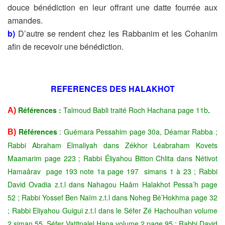
douce bénédiction en leur offrant une datte fourrée aux
amandes.
b)
D’autre se rendent chez les Rabbanim et les Cohanim
afin de recevoir une bénédiction.
REFERENCES DES HALAKHOT
Références :
Talmoud Babli traité Roch Hachana page 11b
.
A)
Références
: Guémara Pessahim page 30a, Déamar Rabba ;
B)
Rabbi Abraham Elmaliyah dans Zékhor Léabraham Kovets
Maamarim page 223 ;
Rabbi Éliyahou Bitton Chlita dans Nétivot
Hamaârav page 193 note 1a page 197 simans 1 à 23 ; Rabbi
David Ovadia z.t.l dans Nahagou Haâm Halakhot Pessa’h page
52 ; Rabbi Yossef Ben Naïm z.t.l dans Noheg Bé’Hokhma page 32
; Rabbi Eliyahou Guigui z.t.l dans le Séfer Zé Hachoulhan volume
2 siman 55, Séfer Vatitpalel Hana volume 2 page 95 ; Rabbi David