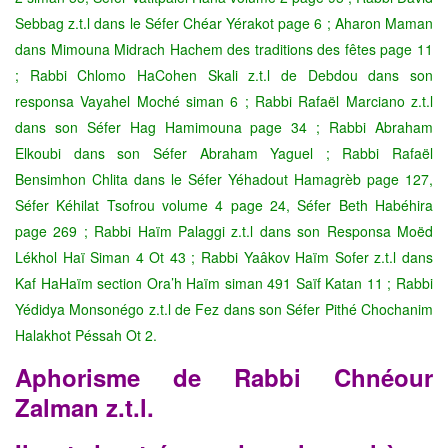
Sebbag z.t.l dans le Séfer Chéar Yérakot page 6 ; Aharon Maman
dans Mimouna Midrach Hachem des traditions des fêtes page 11
;
Rabbi Chlomo HaCohen Skali z.t.l de Debdou dans son
responsa Vayahel Moché siman 6 ; Rabbi Rafaël Marciano z.t.l
dans son Séfer Hag Hamimouna page 34 ; Rabbi Abraham
Elkoubi dans son Séfer Abraham Yaguel ; Rabbi Rafaël
Bensimhon Chlita dans le Séfer Yéhadout Hamagrèb page 127,
Séfer Kéhilat Tsofrou volume 4 page 24, Séfer Beth Habéhira
page 269 ; Rabbi Haïm Palaggi z.t.l dans son Responsa Moëd
Lékhol Haï Siman 4 Ot 43 ;
Rabbi Yaâkov Haïm Sofer z.t.l dans
Kaf HaHaïm section Ora’h Haïm siman 491 Saïf Katan 11 ; Rabbi
Yédidya Monsonégo z.t.l de Fez dans son Séfer Pithé Chochanim
Halakhot Péssah Ot 2.
Aphorisme de Rabbi Chnéour
Zalman z.t.l.