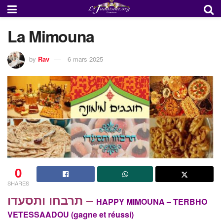
La Mimouna
by
Rav
6 mars 2025
0
SHARES
תרבחו ותסעדו –
HAPPY MIMOUNA – TERBHO
VETESSAADOU (gagne et réussi)