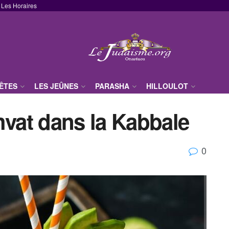
Les Horaires
FÊTES
LES JEÛNES
PARASHA
HILLOULOT
hvat dans la Kabbale
0