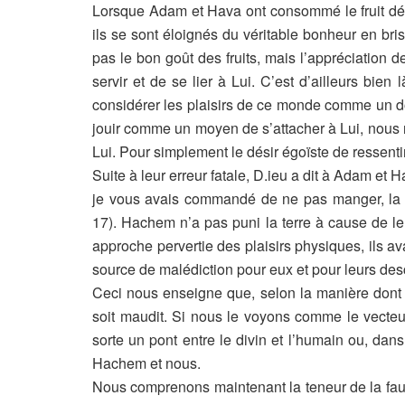
Lorsque Adam et Hava ont consommé le fruit défe
ils se sont éloignés du véritable bonheur en brisa
pas le bon goût des fruits, mais l’appréciation 
servir et de se lier à Lui. C’est d’ailleurs bie
considérer les
plaisirs de ce monde comme un don
jouir comme un moyen de s’attacher à Lui, nous 
Lui. Pour simplement le désir égoïste de ressentir
Suite à leur erreur fatale, D.ieu a dit à Adam et
je vous avais commandé de ne pas manger, la te
17). Hachem n’a pas puni la terre à cause de le
approche pervertie des plaisirs physiques, ils 
source de malédiction pour eux et pour leurs de
Ceci nous enseigne que, selon la manière dont 
soit maudit. Si nous le voyons comme le vecteu
sorte un pont entre le divin et l’humain ou, dan
Hachem et nous.
Nous comprenons maintenant la teneur de la fa