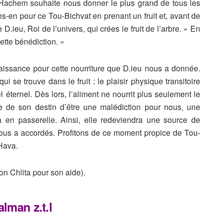
Hachem souhaite nous donner le plus grand de tous les
tons-en pour ce Tou-Bichvat en prenant un fruit et, avant de
 D.ieu, Roi de l’univers, qui crées le fruit de l’arbre. » En
cette bénédiction. »
aissance pour cette nourriture que D.ieu nous a donnée.
ui se trouve dans le fruit : le plaisir physique transitoire
el éternel. Dès lors, l’aliment ne nourrit plus seulement le
re de son destin d’être une malédiction pour nous, une
la en passerelle. Ainsi, elle redeviendra une source de
nous a accordés.
Profitons de ce moment propice de Tou-
Hava.
n Chlita pour son aide).
lman z.t.l