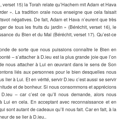
2, verset 15) la Torah relate qu’Hachem mit Adam et Hava
arder ». La tradition orale nous enseigne que cela faisait
itsvot négatives. De fait, Adam et Hava n’eurent que très
r de tous les fruits du jardin » (Béréchit, verset 16), le
aissance du Bien et du Mal (Béréchit, verset 17). Qu’est-ce
nde de sorte que nous puissions connaître le Bien en
bonté – s’attacher à D.ieu est la plus grande joie que l’on
 de nous attacher à Lui en œuvrant dans le sens de Son
entons liés aux personnes pour le bien desquelles nous
lier à Lui. Et en vérité, servir D.ieu c’est aussi se servir
nitude et de bonheur. Si nous consommons et apprécions
r D.ieu – car c’est ce qu’Il nous demande, alors nous
 à Lui
en cela. En acceptant avec reconnaissance et en
 sont autant de cadeaux qu’Il nous fait. Car en fait, à la
heur de se lier à D.ieu..