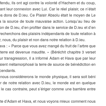
ndu, ils ont agi contre la volonté d’Hachem et du coup,
nt leur connexion avec Lui. Car le réel plaisir, ce n’était
des dons de D.ieu. Ce Plaisir Absolu était le moyen de Le
n là la source de toute mauvaise action. Lorsqu’au lieu de
 de D.ieu, d’en profiter dans le service de D.ieu et d’en
recherchons des plaisirs indépendants de toute relation à
, nous, du plaisir et non dans notre relation à D.ieu.
 Hava : « Parce que vous avez mangé du fruit de l’arbre que
rre est devenue maudite. » (Béréchit chapitre 3 verset
ur transgression, il a informé Adam et Hava que par leur
avaient métamorphosé la terre de source de bénédiction en
scendants.
nous considérerons le monde physique, il sera soit béni
r de notre relation avec D.ieu, le monde est en quelque
s le cas contraire, peut s’ériger comme une barrière entre
ute d’Adam et Hava, et nous voyons mieux comment nous