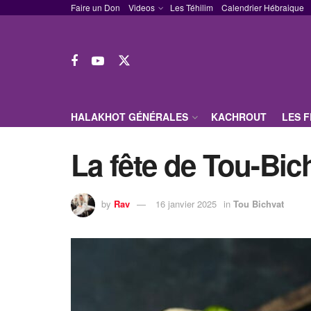
Faire un Don
Videos
Les Téhilim
Calendrier Hébraique
HALAKHOT GÉNÉRALES
KACHROUT
LES 
La fête de Tou-Bic
by
Rav
16 janvier 2025
in
Tou Bichvat