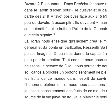
Bizarre ? Et pourtant… Dans Béréchit (chapitre 
dans le
jardin d’éden pour « le cultiver et le g
partie des 248 Mitsvot positives face aux 345 M
peu de devoirs à accomplir : ils devaient « mange
seul interdit étant le fruit de l’Arbre de la Conn
que cela signifie ?
La Torah nous enseigne qu’Hachem créa le mo
général et Sa bonté en particulier. Ressentir Sa 
puisse imaginer. D.ieu nous donne la capacité
plan pour la création. Tout comme nous nous s
agissons, le service de D.ieu nous permet de nous 
soi, car cela procure un profond sentiment
de plé
les fruits de ce monde dans l’esprit de servi
l’honorons pleinement et nous nous attachons
jouissant consciemment des fruits de ce monde qui
source de la vie juive, se trouve le plaisir : le bon