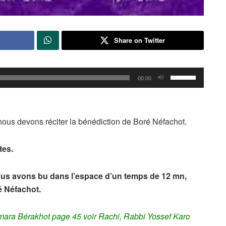
Share on Twitter
Utilisez
00:00
les
flèches
haut/bas
s, nous devons réciter la bénédiction de Boré Néfachot.
pour
augmenter
tes.
ou
diminuer
nous avons bu dans l’espace d’un temps de 12 mn,
le
é Néfachot.
volume.
ara Bérakhot page 45 voir Rachi, Rabbi Yossef Karo