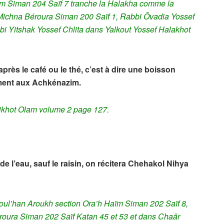
aïm Siman 204 Saïf 7 tranche la Halakha comme la
 Michna Béroura Siman 200 Saïf 1, Rabbi Ôvadia Yossef
bi Yitshak Yossef Chlita dans Yalkout Yossef Halakhot
rès le café ou le thé, c’est à dire une boisson
ement aux Achkénazim.
likhot Olam volume 2 page 127.
de l’eau, sauf le raisin, on récitera Chehakol Nihya
Choul’han Aroukh section Ora’h Haïm Siman 202 Saïf 8,
roura Siman 202 Saïf Katan 45 et 53 et dans
Chaâr