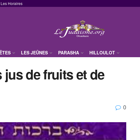
Les Horaires
FÊTES
LES JEÛNES
PARASHA
HILLOULOT
jus de fruits et de
0