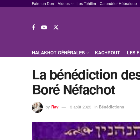
Faire un Don
Videos
Les Téhilim
Calendrier Hébraique
HALAKHOT GÉNÉRALES
KACHROUT
LES 
La bénédiction des 
Boré Néfachot
by
Rav
3 août 2023
in
Bénédictions