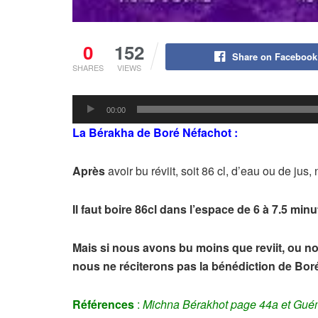
0
152
Share on Facebook
SHARES
VIEWS
Lecteur
00:00
audio
La Bérakha de Boré Néfachot :
Après
avoir bu réviit, soit 86 cl, d’eau ou de ju
Il faut boire 86cl dans l’espace de 6 à 7.5 minu
Mais si nous avons bu moins que reviit, ou 
nous ne réciterons pas la bénédiction de Bor
Références
:
Michna Bérakhot page 44a et Guém