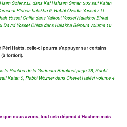
aïm Sofer z.t.l. dans
Kaf Hahaïm Siman 202 saif Katan
 Parachat Pinhas halakha 9,
Rabbi Ôvadia Yossef z.t.l
hak Yossef Chlita dans Yalkout Yossef Halakhot Birkat
 David Yossef Chlita dans Halakha Béroura volume 10
 Péri Haèts, celle-ci pourra s’appuyer sur certains
à fortiori).
ans le Rachba de la Guémara Bérakhot page 38, Rabbi
saif Katan 5, Rabbi Wozner dans Chevet Halévi volume 4
ce que nous avons,
tout cela dépend d’Hachem mais