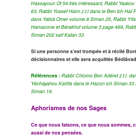
Hassayoun Ot 54 très intéressant
,
Rabbi Yaakov H
63, Rabbi Yossef Haim z.t.l dans le Ben Ich Haï
dans Yabiâ Omer volume 8 Siman 25
,
Rabbi Yits
Hamazone et Bérakhot volume 3 page 469,
Rabbi
Siman 202 saif Katan 33.
Si une personne s’est trompée et à récité Boré
décisionnaires et elle sera acquittée Bédiâvad (
Références :
Rabbi Chlomo Ben Adéret z.t.l. d
Yéchayahou Karlits dans le Hazon ich Siman 33 
Siman 19.
Aphorismes de nos Sages
Ce que nous faisons, ce que nous sommes, 
aussi de nos pensées.