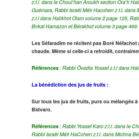
z.t.l. dans le Choul’han Aroukh section Ora’h H
Guémara, Rabbi Israël Méïr Hacohen z.t.l. dans
z.t.l dans Halikhot Olam volume 2 page 125, Rab
Birkat Hamazon et Bérakhot volume 3 page 469.
Les Séfaradim ne récitent pas Boré Néfachot ap
chaude.
Même si celle-ci a refroidit
, contrair
Références
:
Rabbi Ôvadia Yossef z.t.l dans Ha
La bénédiction des jus de fruits :
Sur tous les jus de fruits, purs ou mélangés à 
Bidvaro.
Références
:
Rabbi
Yossef Karo z.t.l. dans le 
Rabbi Israël Méïr HaCohen z.t.l. dans Michna Bé