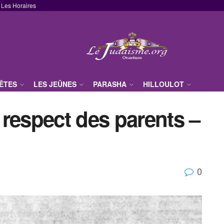
Les Horaires
FÊTES
LES JEÛNES
PARASHA
HILLOULOT
respect des parents –
0