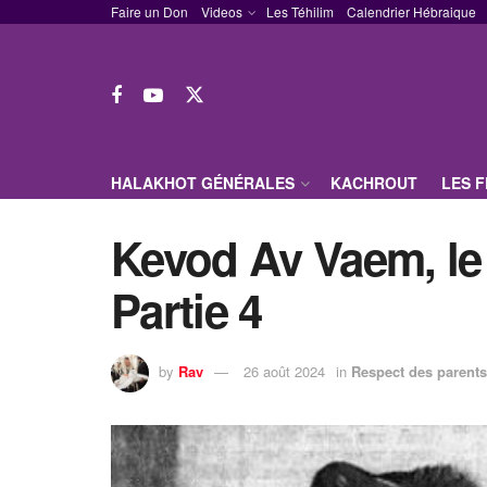
Faire un Don
Videos
Les Téhilim
Calendrier Hébraique
HALAKHOT GÉNÉRALES
KACHROUT
LES 
Kevod Av Vaem, le 
Partie 4
by
Rav
26 août 2024
in
Respect des parents