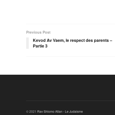
Previous Post
Kevod Av Vaem, le respect des parents –
Partie 3
© 2021
Rav Shlomo Atlan - Le Judaisme