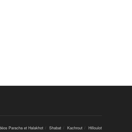
déos Paracha et Halakhot
Shabat
Kachrout
Hilloulot