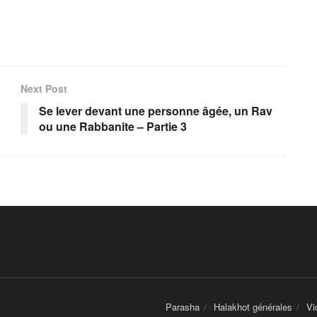
Next Post
Se lever devant une personne âgée, un Rav
ou une Rabbanite – Partie 3
Parasha
Halakhot générales
Vi