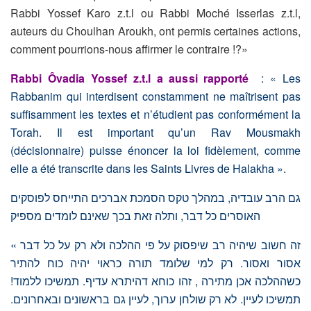
Rabbi Yossef Karo z.t.l ou Rabbi Moché Isserlas z.t.l,
auteurs du Choulhan Aroukh, ont permis certaines actions,
comment pourrions-nous affirmer le contraire !?»
Rabbi Ôvadia Yossef z.t.l a aussi rapporté
: « Les
Rabbanim qui interdisent constamment ne maîtrisent pas
suffisamment les textes et n’étudient pas conformément la
Torah. Il est important qu’un Rav Mousmakh
(décisionnaire) puisse énoncer la loi fidèlement, comme
elle a été transcrite dans les Saints Livres de Halakha ».
גם הרב עובדיה, במהלך טקס הסמכת אברכים התייחס לפוסקים
האוסרים כל דבר, ותלה זאת בכך שאינם לומדים מספיק
« זה חשוב שיהיה רב שיפסוק על פי ההלכה ולא רק על כל דבר
אסור ואסור. רק למי שלומד תורה כראוי יהיה כוח להתיר
כשההלכה אכן מתירה , זהו כוחא דהיתרא עדיף. תמשיכו ללמוד!
תמשיכו לעיין. לא רק שולחן ערוך, לעיין גם בראשונים ובאחרונים.