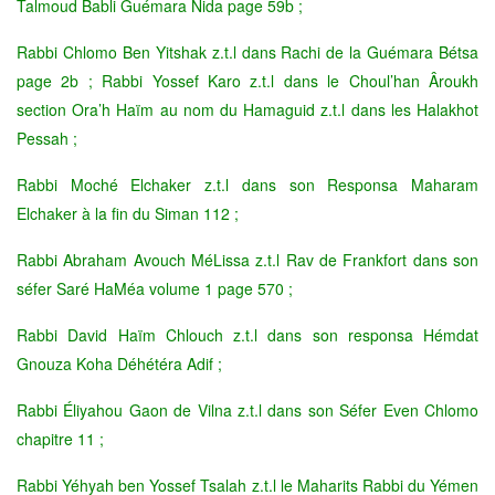
Talmoud Babli Guémara Nida page 59b ;
Rabbi Chlomo Ben Yitshak z.t.l dans Rachi de la Guémara Bétsa
page 2b ; Rabbi Yossef Karo z.t.l dans le Choul’han Âroukh
section Ora’h Haïm au nom du Hamaguid z.t.l dans les Halakhot
Pessah ;
Rabbi Moché Elchaker z.t.l dans son Responsa Maharam
Elchaker à la fin du Siman 112 ;
Rabbi Abraham Avouch MéLissa z.t.l Rav de Frankfort dans son
séfer Saré HaMéa volume 1 page 570 ;
Rabbi David Haïm Chlouch z.t.l dans son responsa Hémdat
Gnouza Koha Déhétéra Adif ;
Rabbi Éliyahou Gaon de Vilna z.t.l dans son Séfer Even Chlomo
chapitre 11 ;
Rabbi Yéhyah ben Yossef Tsalah z.t.l le Maharits Rabbi du Yémen