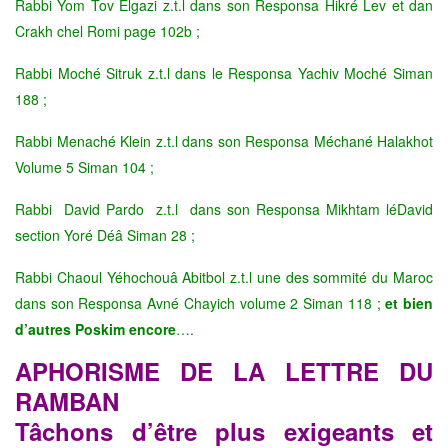
Rabbi Yom Tov Elgazi z.t.l dans son Responsa Hikré Lev et dan
Crakh chel Romi page 102b ;
Rabbi Moché Sitruk z.t.l dans le Responsa Yachiv Moché Siman
188 ;
Rabbi Menaché Klein z.t.l dans son Responsa Méchané Halakhot
Volume 5 Siman 104 ;
Rabbi David Pardo z.t.l dans son Responsa Mikhtam léDavid
section Yoré Déâ Siman 28 ;
Rabbi Chaoul Yéhochouâ Abitbol z.t.l une des sommité du Maroc
dans son Responsa Avné Chayich volume 2 Siman 118 ;
et bien
d’autres Poskim encore
….
APHORISME DE LA LETTRE DU
RAMBAN
Tâchons d’être plus exigeants et