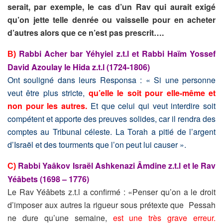
serait, par exemple, le cas d’un Rav qui aurait exigé
qu’on jette telle denrée ou vaisselle pour en acheter
d’autres alors que ce n’est
pas prescrit….
Rabbi Acher bar Yéhyiel z.t.l et Rabbi Haïm Yossef
B)
David Azoulay le Hida z.t.l (1724-1806)
Ont souligné dans leurs Responsa : « Si une personne
veut être plus stricte,
qu’elle le soit pour elle-même et
non pour les autres.
Et que celui qui veut interdire soit
compétent et apporte des preuves solides, car il rendra des
comptes au Tribunal céleste. La Torah a pitié de l’argent
d’Israël et des tourments que l’on peut lui causer ».
Rabbi Yaâkov Israël Ashkenazi Âmdine z.t.l et le Rav
C)
Yéâbets (1698 – 1776)
Le Rav Yéâbets z.t.l a confirmé : «Penser qu’on a le droit
d’imposer aux autres la rigueur sous prétexte que Pessah
ne dure qu’une semaine,
est une très grave erreur.