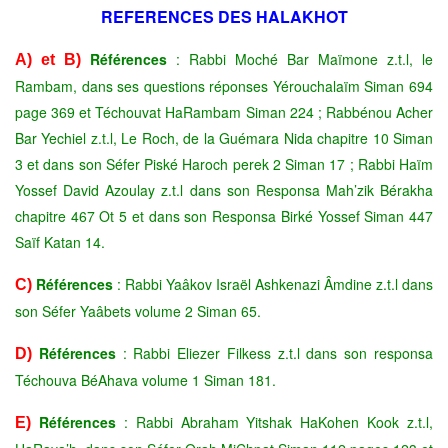
REFERENCES DES HALAKHOT
Références
: Rabbi Moché Bar Maïmone z.t.l, le
A) et B)
Rambam, dans ses questions réponses Yérouchalaïm Siman 694
page 369 et Téchouvat HaRambam Siman 224 ; Rabbénou Acher
Bar Yechiel z.t.l, Le Roch, de la Guémara Nida chapitre 10 Siman
3 et dans son Séfer Piské Haroch perek 2 Siman 17 ; Rabbi Haïm
Yossef David Azoulay z.t.l dans son Responsa Mah’zik Bérakha
chapitre 467 Ot 5 et dans son Responsa Birké Yossef Siman 447
Saïf Katan 14.
Références
: Rabbi Yaâkov Israël Ashkenazi Âmdine z.t.l dans
C)
son Séfer Yaâbets volume 2 Siman 65.
Références
: Rabbi Eliezer Filkess z.t.l dans son responsa
D)
Téchouva BéAhava volume 1 Siman 181.
Références
: Rabbi Abraham Yitshak HaKohen Kook z.t.l,
E)