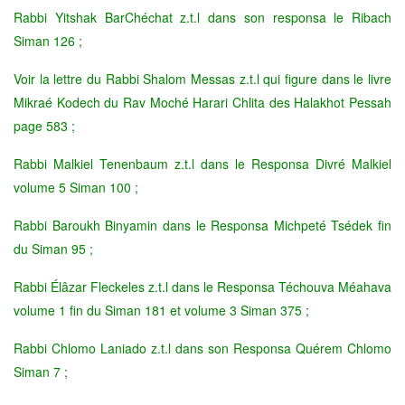
Rabbi Yitshak BarChéchat z.t.l dans son responsa le Ribach
Siman 126 ;
Voir la lettre du Rabbi Shalom Messas z.t.l qui figure dans le livre
Mikraé Kodech du Rav Moché Harari Chlita des Halakhot Pessah
page 583 ;
Rabbi Malkiel Tenenbaum z.t.l dans le Responsa
Divré Malkiel
volume 5 Siman 100 ;
Rabbi Baroukh Binyamin dans le Responsa Michpeté Tsédek fin
du Siman 95 ;
Rabbi Élâzar Fleckeles z.t.l dans le Responsa Téchouva Méahava
volume 1 fin du Siman 181 et volume 3 Siman 375 ;
Rabbi Chlomo Laniado z.t.l dans son Responsa Quérem Chlomo
Siman 7 ;