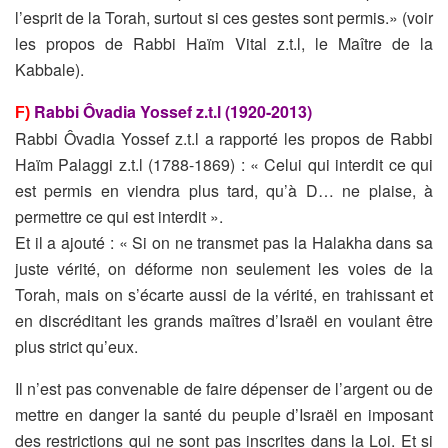
l’esprit de la Torah, surtout si ces gestes sont permis.» (voir
les propos de Rabbi Haïm Vital z.t.l, le Maître de la
Kabbale).
Rabbi Ôvadia Yossef z.t.l (1920-2013)
F)
Rabbi Ôvadia Yossef z.t.l a rapporté les propos de Rabbi
Haïm Palaggi z.t.l (1788-1869) : « Celui qui interdit ce qui
est permis en viendra plus tard, qu’à D… ne plaise, à
permettre ce qui est interdit ».
Et il a ajouté : « Si on ne transmet pas la Halakha dans sa
juste vérité, on déforme non seulement les voies de la
Torah, mais on s’écarte aussi de la vérité, en trahissant et
en discréditant
les grands maîtres d’Israël en voulant être
plus strict qu’eux.
Il n’est pas convenable de faire dépenser de l’argent ou de
mettre en danger la santé du peuple d’Israël en imposant
des restrictions qui ne sont pas inscrites dans la Loi. Et si