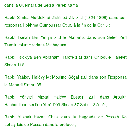
dans la Guémara de Bétsa Pérek Kama ;
Rabbi Simha Mordékhaï Ziskined Ziv z.t.l (1824-1898) dans son
responsa Hokhma Oumoussar Ot 93 à la fin de la Ot 15 ;
Rabbi Tsélah Bar Yéhya z.t.l le Maharits dans son Séfer Péri
Tsadik volume 2 dans Minhaguim ;
Rabbi Tsidkiya Ben Abraham Harofé z.t.l dans Chiboulé Haléket
Siman 112 ;
Rabbi Yaâkov Halévy MéMouline Ségal z.t.l dans son Responsa
le Maharil Siman 35 ;
Rabbi Yéhyiel Mickal Halévy Epstein z.t.l dans Aroukh
Hachoul’han section Yoré Déâ Siman 37 Saïfs 12 à 19 ;
Rabbi Yitshak Hazan Chlita dans la Haggada de Pessah Ko
Léhay lois de Pessah dans la préface ;