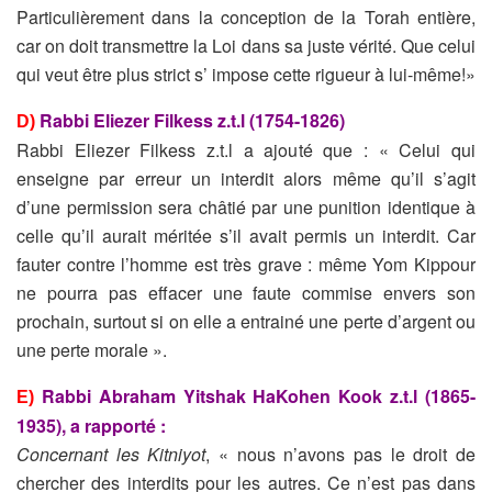
Particulièrement dans la conception de la Torah entière,
car on doit transmettre la Loi dans sa juste vérité. Que celui
qui veut être plus strict s’ impose cette rigueur à lui-même!»
Rabbi Eliezer Filkess z.t.l (1754-1826)
D)
Rabbi Eliezer Filkess z.t.l a ajouté que : « Celui qui
enseigne par erreur un interdit alors même qu’il s’agit
d’une permission sera châtié par une punition identique à
celle qu’il aurait méritée s’il avait permis un interdit. Car
fauter contre l’homme est très grave : même Yom Kippour
ne pourra pas effacer une faute commise envers son
prochain, surtout si on elle a entrainé une perte d’argent ou
une perte morale ».
Rabbi Abraham Yitshak HaKohen Kook z.t.l (1865-
E)
1935), a rapporté :
Concernant les Kitniyot
, « nous n’avons pas le droit de
chercher des interdits pour les autres. Ce n’est pas dans