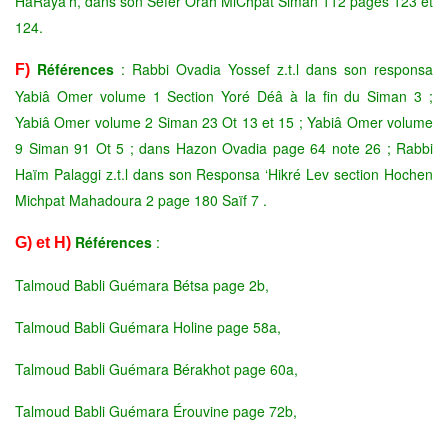
HaRaya’h, dans son Séfer Orah MiChpat Siman 112 pages 123 et
124.
Références
: Rabbi Ovadia Yossef z.t.l dans son responsa
F)
Yabiâ Omer volume 1 Section Yoré Déâ à la fin du Siman 3 ;
Yabiâ Omer volume 2 Siman 23 Ot 13 et 15 ; Yabiâ Omer volume
9 Siman 91 Ot 5 ; dans Hazon Ovadia page 64 note 26 ; Rabbi
Haïm Palaggi z.t.l dans son Responsa ‘Hikré Lev section Hochen
Michpat Mahadoura 2 page 180 Saïf 7 .
Références
:
G) et H)
Talmoud Babli Guémara Bétsa page 2b,
Talmoud Babli Guémara Holine page 58a,
Talmoud Babli Guémara Bérakhot page 60a,
Talmoud Babli Guémara Érouvine page 72b,