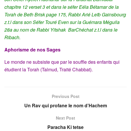
chapitre 12 verset 3 et dans le séfer Eéla Bétamar de la
Torah de Beth Brisk page 175,
Rabbi Arié Leïb Gainsbourg
z.t.l dans son Séfer Touré Even sur la Guémara Méguila
28a au nom de Rabbi Yitshak BarChéchat z.t.l dans le
Ribach.
Aphorisme de nos Sages
Le monde ne subsiste que par le souffle des enfants qui
étudient la Torah (Talmud, Traité Chabbat).
Previous Post
Un Rav qui profane le nom d’Hachem
Next Post
Paracha Ki tetse