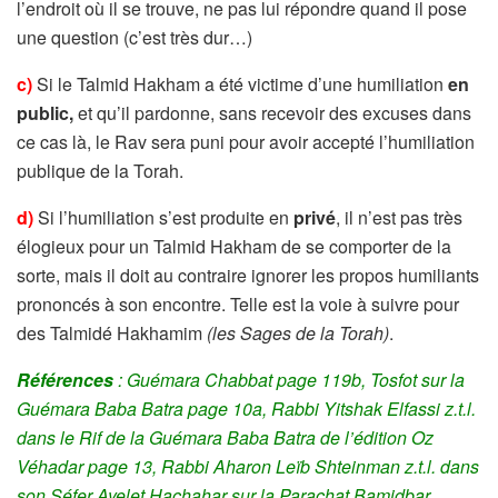
l’endroit où il se trouve, ne pas lui répondre quand il pose
une question (c’est très dur…)
c)
Si le Talmid Hakham a été victime d’une humiliation
en
public,
et qu’il pardonne, sans recevoir des excuses dans
ce cas là, le Rav sera puni pour avoir accepté l’humiliation
publique de la Torah.
d)
Si l’humiliation s’est produite en
privé
, il n’est pas très
élogieux pour un Talmid Hakham de se comporter de la
sorte, mais il doit au contraire ignorer les propos humiliants
prononcés à son encontre. Telle est la voie à suivre pour
des Talmidé Hakhamim
(les Sages de la Torah)
.
R
éférences
: Guémara Chabbat page 119b,
Tosfot sur la
Guémara Baba Batra page 10a, Rabbi Yitshak Elfassi z.t.l.
dans le Rif de la Guémara Baba Batra de l’édition Oz
Véhadar page 13
, Rabbi
Aharon Leïb Shteinman
z.t.l. dans
son Séfer Ayelet Hachahar sur la Parachat Bamidbar