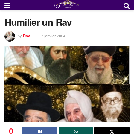
Humilier un Rav
by
Rav
7 janvier 2024
0