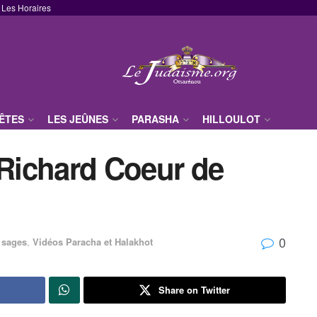
Les Horaires
FÊTES
LES JEÛNES
PARASHA
HILLOULOT
 Richard Coeur de
0
 sages
,
Vidéos Paracha et Halakhot
Share on Twitter