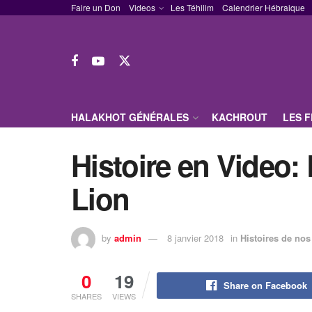
Faire un Don
Videos
Les Téhilim
Calendrier Hébraique
HALAKHOT GÉNÉRALES
KACHROUT
LES 
Histoire en Video:
Lion
by
admin
8 janvier 2018
in
Histoires de nos
0
19
Share on Facebook
SHARES
VIEWS