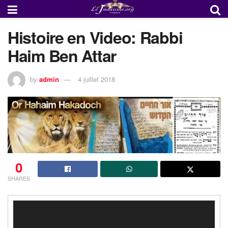
Histoire en Video: Rabbi
Haim Ben Attar
by
admin
4 juillet 2018
0
SHARES
Lecteur
vidéo