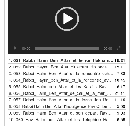
00:00
00:00
1.
051_Rabbi_Haim_Ben_Attar_et_le_roi_Hakham_Rav_Chlomo_Atlan
18:21
2.
052_Rabbi_Hayim_Ben_Atar_plusieurs_Histoires_Rav_Chlomo_Atlan
15:11
3.
053_Rabbi_Haim_Ben_Attar_et_la_rencontre_echouee_Rav_Chlomo_Atlan
7:38
4.
054_Rabbi_Hayim_ben_Attar_et_la_rencontre_avec_les_12_tributs_Rav_Chlomo_Atlan
10:45
5.
055_Rabbi_Haim_ben_Attar_et_les_Karaits_Rav_Chlomo_Atlan
6:17
6.
056_Rabbi_Haim_Ben_Attar_de_Sal_et_la_mer_qui_s_ouvre_Rav_Chlomo_Atlan
21:11
7.
057_Rabbi_Haim_Ben_Attar_et_la_fosse_lion_Rav_Chlomo_Atlan
11:19
8.
058 Rabbi Haim Ben Attar l'indulgence Rav Chlomo Atlan
5:09
9.
059_Rabbi_Haim_Ben_Attar_et_son_depart_Rav_Chlomo_Atlan
9:03
10.
060_Rav_Haim_ben_Attar_et_les_Telephine_Rav_Chlomo_Atlan
6:59