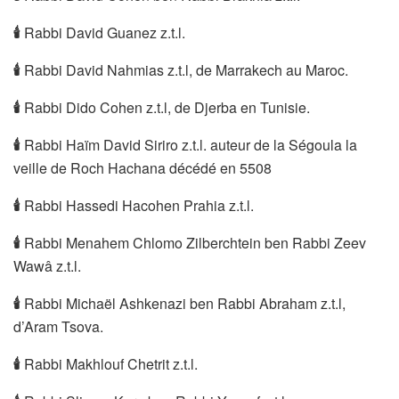
🕯
Rabbi David Guanez z.t.l.
🕯
Rabbi David Nahmias z.t.l, de Marrakech au Maroc.
🕯
Rabbi Dido Cohen z.t.l, de Djerba en Tunisie.
🕯
Rabbi Haïm David Siriro z.t.l. auteur de la Ségoula la
veille de Roch Hachana décédé en 5508
🕯
Rabbi Hassedi Hacohen Prahia z.t.l.
🕯
Rabbi Menahem Chlomo Zilberchtein ben Rabbi Zeev
Wawâ z.t.l.
🕯
Rabbi Michaël Ashkenazi ben Rabbi Abraham z.t.l,
d’Aram Tsova.
🕯
Rabbi Makhlouf Chetrit z.t.l.