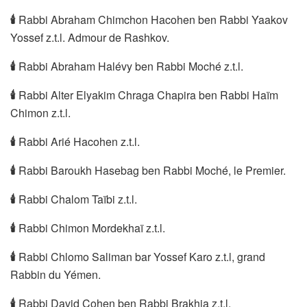
🕯
Rabbi Abraham Chimchon Hacohen ben Rabbi Yaakov
Yossef z.t.l. Admour de Rashkov.
🕯
Rabbi Abraham Halévy ben Rabbi Moché z.t.l.
🕯
Rabbi Alter Elyakim Chraga Chapira ben Rabbi Haïm
Chimon z.t.l.
🕯
Rabbi Arié Hacohen z.t.l.
🕯
Rabbi Baroukh Hasebag ben Rabbi Moché, le Premier.
🕯
Rabbi Chalom Taïbi z.t.l.
🕯
Rabbi Chimon Mordekhaï z.t.l.
🕯
Rabbi Chlomo Saliman bar Yossef Karo z.t.l, grand
Rabbin du Yémen.
🕯
Rabbi David Cohen ben Rabbi Brakhia z.t.l.