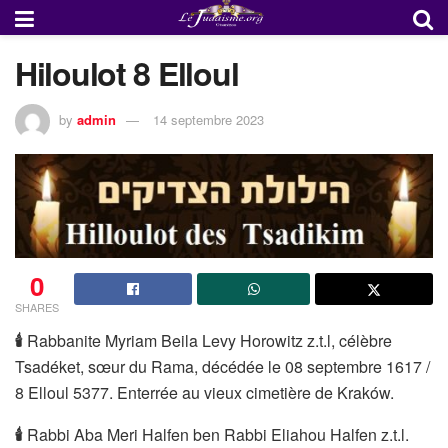
Hiloulot 8 Elloul
by
admin
14 septembre 2023
0
SHARES
🕯
Rabbanite Myriam Beila Levy Horowitz z.t.l, célèbre
Tsadéket, sœur du Rama, décédée le 08 septembre 1617 /
8 Elloul 5377. Enterrée au vieux cimetière de Kraków.
🕯
Rabbi Aba Meri Halfen ben Rabbi Eliahou Halfen z.t.l.