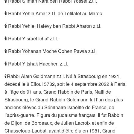
🕯
Rabbi Sliman Kara ben Rabbi Yossef z.t.l.
🕯
Rabbi Yéhia Amar z.t.l, de Téfilalèt au Maroc.
🕯
Rabbi Yehiel Halévy ben Rabbi Aharon z.t.l.
🕯
Rabbi Yisraël Ichaï z.t.l.
🕯
Rabbi Yohanan Moché Cohen Pawia z.t.l.
🕯
Rabbi Yitshak Hacohen z.t.l.
🕯Rabbi Alain Goldmann z.t.l. Né à Strasbourg en 1931,
décédé le 8 Elloul 5782, soit le 4 septembre 2022 à Paris,
à l’âge de 91 ans. Grand Rabbin de Paris, Natif de
Strasbourg, le Grand Rabbin Goldmann fut l’un des plus
anciens élèves du Séminaire Israélite de France, de
l’après-guerre. Figure du judaïsme français. Il fut Rabbin
de Dijon, de Bordeaux, de Julien Lacroix et enfin de
Chasseloup-Laubat, avant d’être élu en 1981, Grand