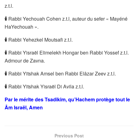
z.t.l.
🕯
Rabbi Yechouah Cohen z.t.l, auteur du sefer « Mayéné
HaYechouah ».
🕯
Rabbi Yehezkel Moutsafi z.t.l.
🕯
Rabbi Yisraël Elimelekh Hongar ben Rabbi Yossef z.t.l.
Admour de Zavna.
🕯
Rabbi Yitshak Amsel ben Rabbi Elâzar Zeev z.t.l.
🕯
Rabbi Yitshak Yisraël Di Avila z.t.l.
Par le mérite des Tsadikim, qu’Hachem protège tout le
Âm Israël, Amen
Previous Post