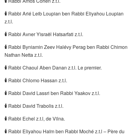
🕯
Rabbi Amos Cohen z.t.l.
🕯
Rabbi Arié Leib Loupian ben Rabbi Eliyahou Loupian
z.t.l.
🕯
Rabbi Avner Yisraël Hatsarfati z.t.l.
🕯
Rabbi Byniamin Zeev Halévy Perag ben Rabbi Chimon
Nathan Netta z.t.l.
🕯
Rabbi Chaoul Aben Danan z.t.l. Le premier.
🕯
Rabbi Chlomo Hassan z.t.l.
🕯
Rabbi David Lassri ben Rabbi Yaakov z.t.l.
🕯
Rabbi David Trabolis z.t.l.
🕯
Rabbi Echel z.t.l, de Vilna.
🕯
Rabbi Eliyahou Haïm ben Rabbi Moché z.t.l – Père du