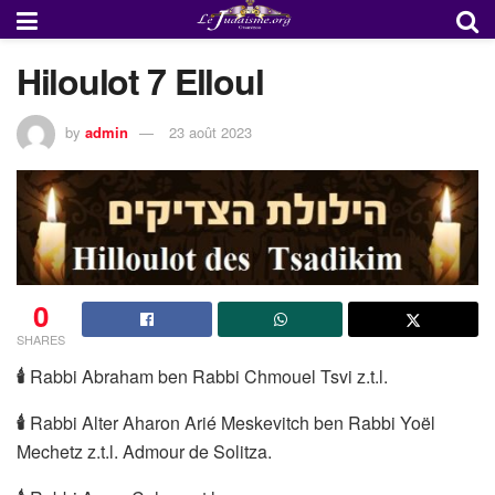
Hiloulot 7 Elloul
by
admin
23 août 2023
0
SHARES
🕯
Rabbi Abraham ben Rabbi Chmouel Tsvi z.t.l.
🕯
Rabbi Alter Aharon Arié Meskevitch ben Rabbi Yoël
Mechetz z.t.l. Admour de Solitza.