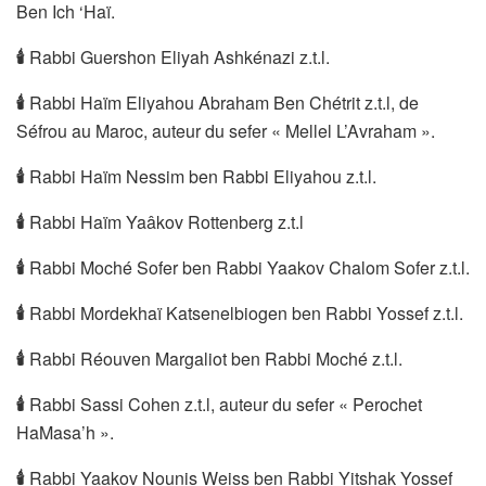
Ben Ich ‘Haï.
🕯
Rabbi Guershon Eliyah Ashkénazi z.t.l.
🕯
Rabbi Haïm Eliyahou Abraham Ben Chétrit z.t.l, de
Séfrou au Maroc, auteur du sefer « Mellel L’Avraham ».
🕯
Rabbi Haïm Nessim ben Rabbi Eliyahou z.t.l.
🕯
Rabbi Haïm Yaâkov Rottenberg z.t.l
🕯
Rabbi Moché Sofer ben Rabbi Yaakov Chalom Sofer z.t.l.
🕯
Rabbi Mordekhaï Katsenelbiogen ben Rabbi Yossef z.t.l.
🕯
Rabbi Réouven Margaliot ben Rabbi Moché z.t.l.
🕯
Rabbi Sassi Cohen z.t.l, auteur du sefer « Perochet
HaMasa’h ».
🕯
Rabbi Yaakov Nounis Weiss ben Rabbi Yitshak Yossef