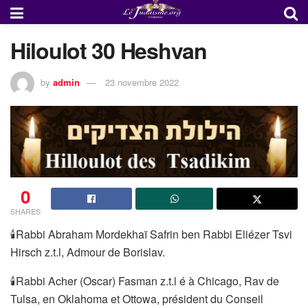
Hiloulot 30 Heshvan
by
admin
23 novembre 2022
0
SHARES
🕯Rabbi Abraham Mordekhaï Safrin ben Rabbi Eliézer Tsvi
Hirsch z.t.l, Admour de Borislav.
🕯Rabbi Acher (Oscar) Fasman z.t.l é à Chicago, Rav de
Tulsa, en Oklahoma et Ottowa, président du Conseil