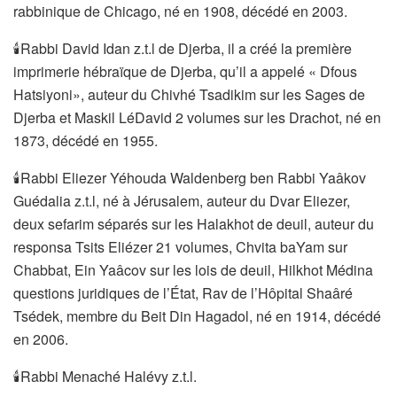
rabbinique de Chicago, né en 1908, décédé en 2003.
🕯Rabbi David Idan z.t.l de Djerba, il a créé la première
imprimerie hébraïque de Djerba, qu’il a appelé « Dfous
Hatsiyoni», auteur du Chivhé Tsadikim sur les Sages de
Djerba et Maskil LéDavid 2 volumes sur les Drachot, né en
1873, décédé en 1955.
🕯Rabbi Eliezer Yéhouda Waldenberg ben Rabbi Yaâkov
Guédalia z.t.l, né à Jérusalem, auteur du Dvar Eliezer,
deux sefarim séparés sur les Halakhot de deuil, auteur du
responsa Tsits Eliézer 21 volumes, Chvita baYam sur
Chabbat, Ein Yaâcov sur les lois de deuil, Hilkhot Médina
questions juridiques de l’État, Rav de l’Hôpital Shaâré
Tsédek, membre du Beit Din Hagadol, né en 1914, décédé
en 2006.
🕯Rabbi Menaché Halévy z.t.l.