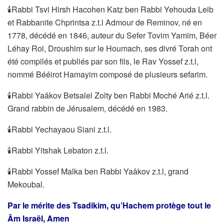
🕯Rabbi Tsvi Hirsh Hacohen Katz ben Rabbi Yehouda Leib
et Rabbanite Chprintsa z.t.l Admour de Reminov, né en
1778, décédé en 1846, auteur du Sefer Tovim Yamim, Béer
Léhay Roi, Droushim sur le Houmach, ses divré Torah ont
été compilés et publiés par son fils, le Rav Yossef z.t.l,
nommé Bééirot Hamayim composé de plusieurs sefarim.
🕯Rabbi Yaâkov Betsalel Zolty ben Rabbi Moché Arié z.t.l.
Grand rabbin de Jérusalem, décédé en 1983.
🕯Rabbi Yechayaou Siani z.t.l.
🕯Rabbi Yitshak Lebaton z.t.l.
🕯Rabbi Yossef Malka ben Rabbi Yaâkov z.t.l, grand
Mekoubal.
Par le mérite des Tsadikim, qu’Hachem protège tout le
Âm Israël, Amen