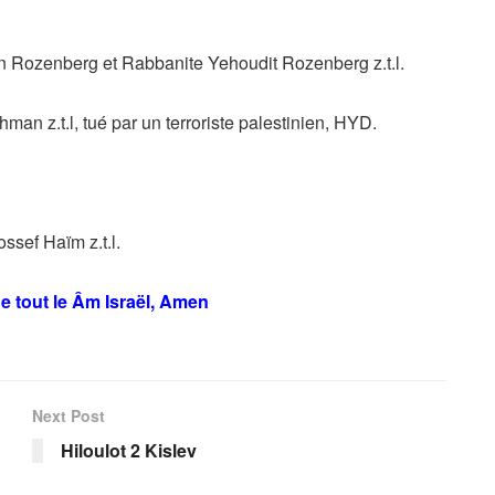
 Rozenberg et Rabbanite Yehoudit Rozenberg z.t.l.
n z.t.l, tué par un terroriste palestinien, HYD.
sef Haïm z.t.l.
e tout le Âm Israël, Amen
Next Post
Hiloulot 2 Kislev