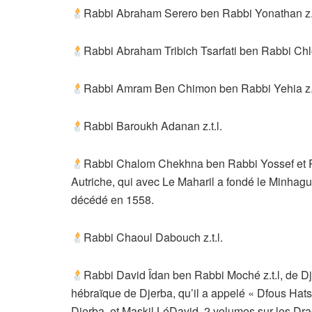
Rabbi Abraham Serero ben Rabbi Yonathan z.t
Rabbi Abraham Tribich Tsarfati ben Rabbi Chlo
Rabbi Amram Ben Chimon ben Rabbi Yehia z.t.
Rabbi Baroukh Adanan z.t.l.
Rabbi Chalom Chekhna ben Rabbi Yossef et Ra
Autriche, qui avec Le Maharil a fondé le Minhag
décédé en 1558.
Rabbi Chaoul Dabouch z.t.l.
Rabbi David Îdan ben Rabbi Moché z.t.l, de Dje
hébraïque de Djerba, qu’il a appelé « Dfous Hat
Djerba, et Maskil LéDavid, 2 volumes sur les Dr