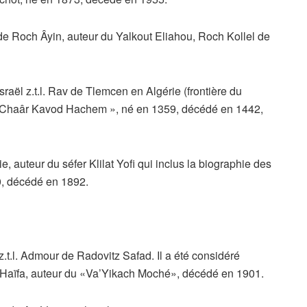
de Roch Âyin, auteur du Yalkout Eliahou, Roch Kollel de
ël z.t.l. Rav de Tlemcen en Algérie (frontière du
 « Chaâr Kavod Hachem », né en 1359, décédé en 1442,
 auteur du séfer Klilat Yofi qui inclus la biographie des
0, décédé en 1892.
t.l. Admour de Radovitz Safad. Il a été considéré
 Haïfa, auteur du «Va’Yikach Moché», décédé en 1901.