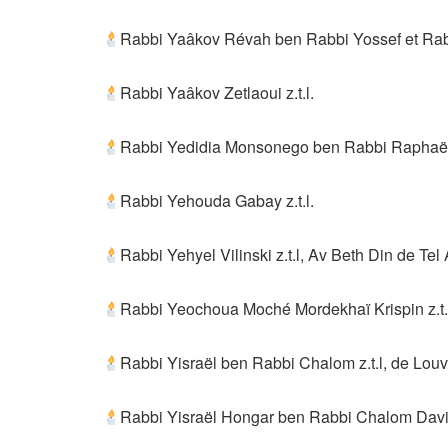
Rabbi Yaâkov Révah ben Rabbi Yossef et Rabb
Rabbi Yaâkov Zetlaoui z.t.l.
Rabbi Yedidia Monsonego ben Rabbi Raphaël 
Rabbi Yehouda Gabay z.t.l.
Rabbi Yehyel Vilinski z.t.l, Av Beth Din de Tel
Rabbi Yeochoua Moché Mordekhaï Krispin z.t.
Rabbi Yisraël ben Rabbi Chalom z.t.l, de Louvl
Rabbi Yisraël Hongar ben Rabbi Chalom David