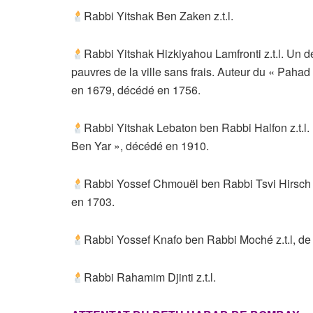
Rabbi Yitshak Ben Zaken z.t.l.
Rabbi Yitshak Hizkiyahou Lamfronti z.t.l. Un de
pauvres de la ville sans frais. Auteur du « Pahad
en 1679, décédé en 1756.
Rabbi Yitshak Lebaton ben Rabbi Halfon z.t.l. 
Ben Yar », décédé en 1910.
Rabbi Yossef Chmouël ben Rabbi Tsvi Hirsch z
en 1703.
Rabbi Yossef Knafo ben Rabbi Moché z.t.l, de
Rabbi Rahamim Djinti z.t.l.