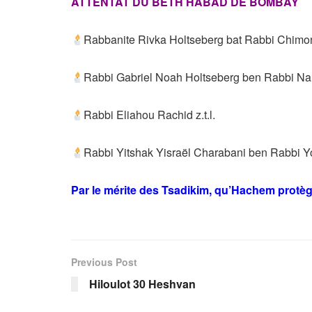
ATTENTAT DU BETH HABAD DE BOMBAY
Rabbanite Rivka Holtseberg bat Rabbi Chimon
Rabbi Gabriel Noah Holtseberg ben Rabbi Nahma
Rabbi Eliahou Rachid z.t.l.
Rabbi Yitshak Yisraël Charabani ben Rabbi Yos
Par le mérite des Tsadikim, qu’Hachem protèg
Previous Post
Hiloulot 30 Heshvan