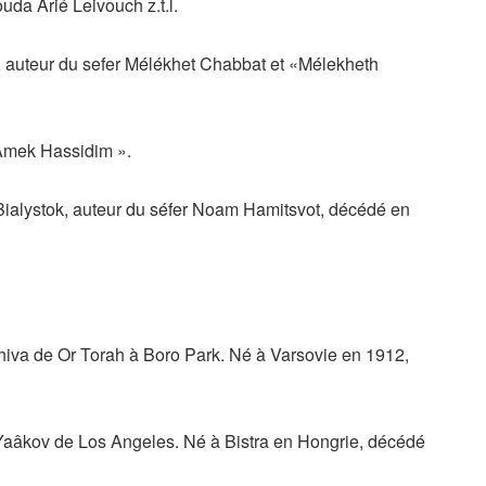
da Arié Leivouch z.t.l.
 auteur du sefer Mélékhet Chabbat et «Mélekheth
 ‘Amek Hassidim ».
e Bialystok, auteur du séfer Noam Hamitsvot, décédé en
hiva de Or Torah à Boro Park. Né à Varsovie en 1912,
 Yaâkov de Los Angeles. Né à Bistra en Hongrie, décédé