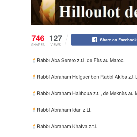
746
127
Share on Facebook
SHARES
VIEWS
Rabbi Aba Serero z.t.l, de Fès au Maroc.
Rabbi Abraham Heiguer ben Rabbi Akiba z.t.l
Rabbi Abraham Halihoua z.t.l, de Meknès au 
Rabbi Abraham Idan z.t.l.
Rabbi Abraham Khalva z.t.l.