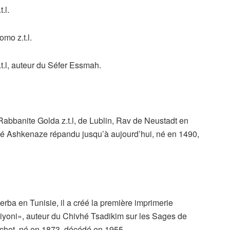
.l.
mo z.t.l.
l, auteur du Séfer Essmah.
bbanite Golda z.t.l, de Lublin, Rav de Neustadt en
ué Ashkenaze répandu jusqu’à aujourd’hui, né en 1490,
rba en Tunisie, il a créé la première imprimerie
siyoni», auteur du Chivhé Tsadikim sur les Sages de
achot, né en 1873, décédé en 1955.