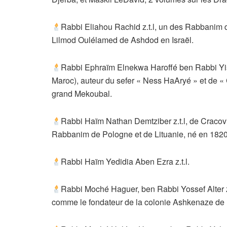
Rabbi Eliahou Rachid z.t.l, un des Rabbanim 
Lilmod Oulélamed de Ashdod en Israël.
Rabbi Ephraïm Elnekwa Haroffé ben Rabbi Yisra
Maroc), auteur du sefer « Ness HaAryé » et de
grand Mekoubal.
Rabbi Haïm Nathan Demtziber z.t.l, de Cracovie,
Rabbanim de Pologne et de Lituanie, né en 182
Rabbi Haïm Yedidia Aben Ezra z.t.l.
Rabbi Moché Haguer, ben Rabbi Yossef Alter z.
comme le fondateur de la colonie Ashkenaze de