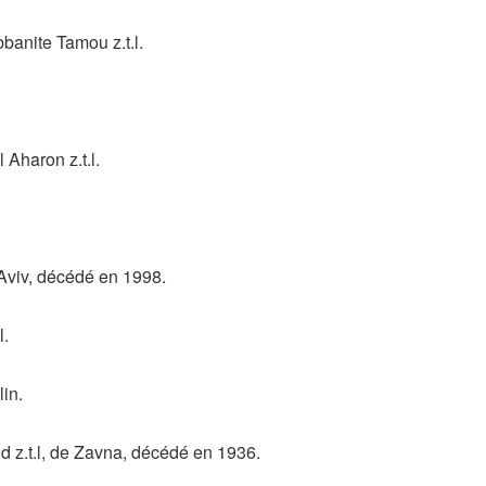
anite Tamou z.t.l.
Aharon z.t.l.
 Aviv, décédé en 1998.
l.
in.
 z.t.l, de Zavna, décédé en 1936.