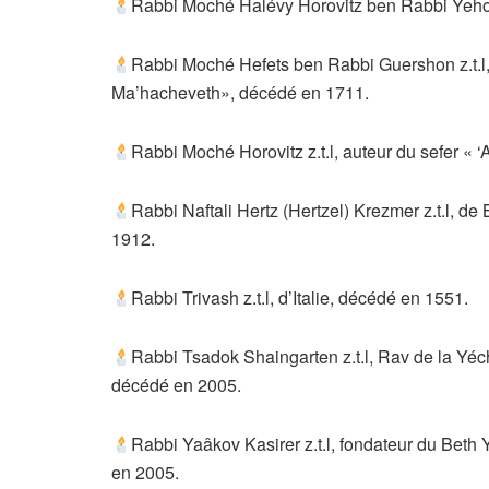
Rabbi Moché Halévy Horovitz ben Rabbi Yehou
Rabbi Moché Hefets ben Rabbi Guershon z.t.l,
Ma’hacheveth», décédé en 1711.
Rabbi Moché Horovitz z.t.l, auteur du sefer «
Rabbi Naftali Hertz (Hertzel) Krezmer z.t.l, d
1912.
Rabbi Trivash z.t.l, d’Italie, décédé en 1551.
Rabbi Tsadok Shaingarten z.t.l, Rav de la Yéc
décédé en 2005.
Rabbi Yaâkov Kasirer z.t.l, fondateur du Beth
en 2005.