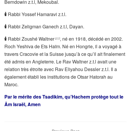
Berndowin z.t.l, Mekoubal.
🕯
Rabbi Yossef Hamaravi z.t.l.
🕯
Rabbi Zeligman Ganech z.t.l, Dayan.
🕯
Rabbi Zoushé Waltner
, né en 1918, décédé en 2002.
z.t.l
Roch Yeshiva de Ets Haïm. Né en Hongrie, il a voyagé à
travers Cracovie et la Suisse jusqu’à ce qu’il ait finalement
été admis en Angleterre. Le Rav Waltner z.t.l avait une
relation très étroite avec Rav Eliyahou Dessler z.t.l. Il a
également établi les institutions de Otsar Hatorah au
Maroc.
Par le mérite des Tsadikim, qu’Hachem protège tout le
Âm Israël, Amen
Previous Post