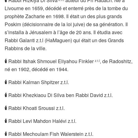
🕯
Rabbi Hizkiya Di Silva
auteur du Pri Hadach. Né à
Livourne en 1659, décédé et enterré près de la tombe du
prophète Zacharie en 1698. Il était un des plus grands
Poskim (décisionnaire de la loi juive) de sa génération. Il
s’installa à Jérusalem à l’âge de 20 ans. Il étudia avec
Rabbi Galanti z.t.l (HaMaguen) qui était un des Grands
Rabbins de la ville.
🕯
Rabbi Itshak Shmouel Eliyahou Finkler
, de Radoshitz,
z.t.l
né en 1902, décédé en 1944.
🕯
Rabbi Kalman Shpitzer z.t.l.
🕯
Rabbi Khezkiaou Di Silva ben Rabbi David z.t.l.
🕯
Rabbi Khoati Sroussi z.t.l.
🕯
Rabbi Levi Mahdon Halévi z.t.l.
🕯
Rabbi Mechoulam Fish Walerstein z.t.l.