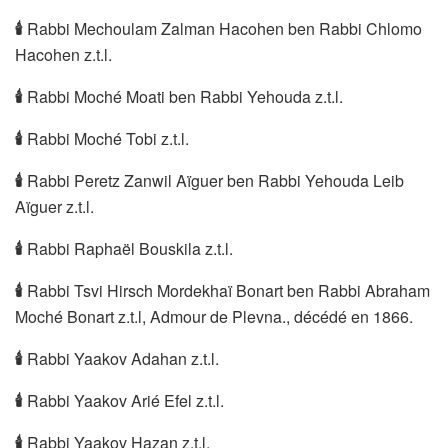
🕯
Rabbi Mechoulam Zalman Hacohen ben Rabbi Chlomo
Hacohen z.t.l.
🕯
Rabbi Moché Moati ben Rabbi Yehouda z.t.l.
🕯
Rabbi Moché Tobi z.t.l.
🕯
Rabbi Peretz Zanwil Aïguer ben Rabbi Yehouda Leib
Aïguer z.t.l.
🕯
Rabbi Raphaël Bouskila z.t.l.
🕯
Rabbi Tsvi Hirsch Mordekhaï Bonart ben Rabbi Abraham
Moché Bonart z.t.l, Admour de Plevna., décédé en 1866.
🕯
Rabbi Yaakov Adahan z.t.l.
🕯
Rabbi Yaakov Arié Efel z.t.l.
🕯
Rabbi Yaakov Hazan z.t.l.