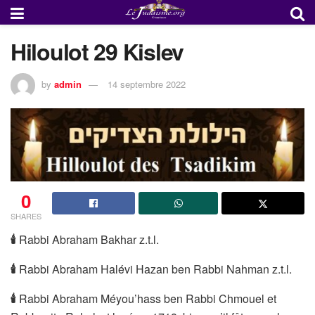
Hiloulot 29 Kislev
by
admin
14 septembre 2022
0
SHARES
🕯
Rabbi Abraham Bakhar z.t.l.
🕯
Rabbi Abraham Halévi Hazan ben Rabbi Nahman z.t.l.
🕯
Rabbi Abraham Méyou’hass ben Rabbi Chmouel et