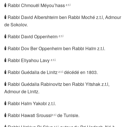
🕯
Rabbi Chmouël Méyou’hass
z.t.l
🕯
Rabbi David Albershteim ben Rabbi Moché z.t.l, Admour
de Sokolov.
🕯
Rabbi David Oppenheim
z.t.l
🕯
Rabbi Dov Ber Oppenheim ben Rabbi Haïm z.t.l.
🕯
Rabbi Eliyahou Lavy
z.t.l.
🕯
Rabbi Guédalia de Linitz
décédé en 1803.
z.t.l
🕯
Rabbi Guédalia Rabinovitz ben Rabbi Yitshak z.t.l,
Admour de Linitz.
🕯
Rabbi Haïm Yakobi z.t.l.
🕯
Rabbi Hawati Sroussi
de Tunisie.
z.t.l
z.t.l,