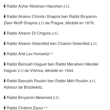
🕯
Rabbi Acher Abraham Hacohen z.t.l.
🕯
Rabbi Aharon Chimôn Shapira ben Rabbi Binyamin
Zeev Wolff Shapira z.t.l de Prague, décédé en 1679.
🕯
Rabbi Aharon Di Chigora z.t.l.
🕯
Rabbi Aharon Greenfeld ben Chalom Greenfeld z.t.l.
🕯
Rabbi Arié Lev Horowitz
z.t.l
🕯
Rabbi Baroukh Haguer ben Rabbi Menahem Mendel
Haguer z.t.l de Vishiva, décédé en 1944.
🕯
Rabbi Baroukh Roubin ben Rabbi Méïr Roubin z.t.l,
Admour de Brizdewitz.
🕯
Rabbi Binyamin Melamed z.t.l.
🕯
Rabbi Chalom Zaoui
z.t.l