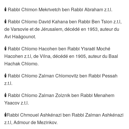
🕯
Rabbi Chimon Mekrivetch ben Rabbi Abraham z.t.l.
🕯
Rabbi Chlomo David Kahana ben Rabbi Ben Tsion z.t.l,
de Varsovie et de Jérusalem, décédé en 1953, auteur du
Avi Haâgounot.
🕯
Rabbi Chlomo Hacohen ben Rabbi Yisraël Moché
Hacohen z.t.l, de Vilna, décédé en 1905, auteur du Baal
Hachak Chlomo.
🕯
Rabbi Chlomo Zalman Chlomovitz ben Rabbi Pessah
z.t.l.
🕯
Rabbi Chlomo Zalman Zolznik ben Rabbi Menahem
Yaacov z.t.l.
🕯
Rabbi Chmouel Ashkénazi ben Rabbi Zalman Ashkénazi
z.t.l, Admour de Mezinkov.