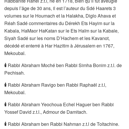
Rabbanite Rahel z.t.l, né en 1718, bien qu’il fût aveugle
depuis l’âge de 30 ans, il est l’auteur du Sdé Haarets 3
volumes sur le Houmach et la Halakha, Diglo Ahava et
Réah Sadé commentaires du Dérekh Ets Hayim sur la
Kabala, HaMaor HaKatan sur le Ets Haïm sur la Kabale,
Siyah Sadé sur les noms D’Hachem et les Kavanot,
décédé et enterré à Har Hazitim à Jérusalem en 1767,
Mekoubal.
🕯
Rabbi Abraham Moché ben Rabbi Simha Bonim z.t.l. de
Pechisah.
🕯
Rabbi Abraham Ravigo ben Rabbi Raphaël z.t.l,
Mekoubal.
🕯
Rabbi Abraham Yeochoua Echel Haguer ben Rabbi
Yossef David z.t.l., Admour de Damitach.
🕯
Rabbi Abraham ben Rabbi Nahman z.t.l de Toltachine.