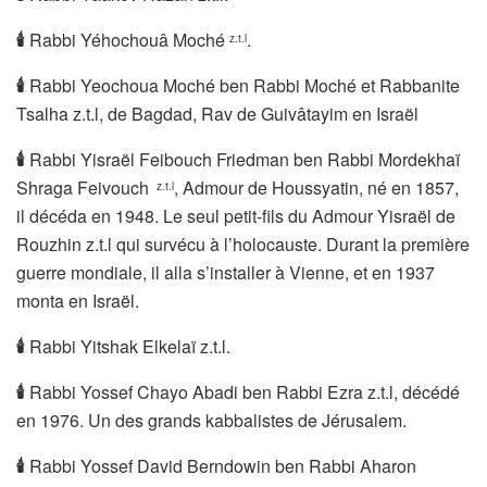
🕯
Rabbi Yéhochouâ Moché
.
z.t.l
🕯
Rabbi Yeochoua Moché ben Rabbi Moché et Rabbanite
Tsalha z.t.l, de Bagdad, Rav de Guivâtayim en Israël
🕯
Rabbi Yisraël Feibouch Friedman ben Rabbi Mordekhaï
Shraga Feivouch
, Admour de Houssyatin, né en 1857,
z.t.l
il décéda en 1948. Le seul petit-fils du Admour Yisraël de
Rouzhin z.t.l qui survécu à l’holocauste. Durant la première
guerre mondiale, il alla s’installer à Vienne, et en 1937
monta en Israël.
🕯
Rabbi Yitshak Elkelaï z.t.l.
🕯
Rabbi Yossef Chayo Abadi ben Rabbi Ezra z.t.l, décédé
en 1976. Un des grands kabbalistes de Jérusalem.
🕯
Rabbi Yossef David Berndowin ben Rabbi Aharon