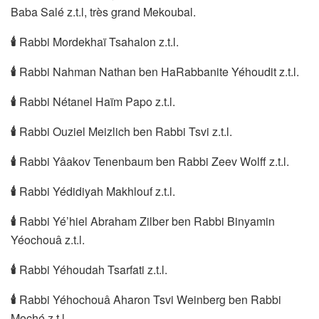
Baba Salé z.t.l, très grand Mekoubal.
🕯
Rabbi Mordekhaï Tsahalon z.t.l.
🕯
Rabbi Nahman Nathan ben HaRabbanite Yéhoudit z.t.l.
🕯
Rabbi Nétanel Haïm Papo z.t.l.
🕯
Rabbi Ouziel Meizlich ben Rabbi Tsvi z.t.l.
🕯
Rabbi Yâakov Tenenbaum ben Rabbi Zeev Wolff z.t.l.
🕯
Rabbi Yédidiyah Makhlouf z.t.l.
🕯
Rabbi Yé’hiel Abraham Zilber ben Rabbi Binyamin
Yéochouâ z.t.l.
🕯
Rabbi Yéhoudah Tsarfati z.t.l.
🕯
Rabbi Yéhochouâ Aharon Tsvi Weinberg ben Rabbi
Moché z.t.l.