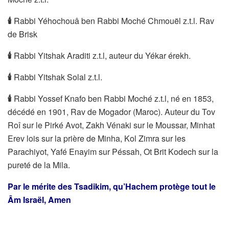
🕯
Rabbi Yéhochouâ ben Rabbi Moché Chmouël z.t.l. Rav
de Brisk
🕯
Rabbi Yitshak Araditi z.t.l, auteur du Yékar érekh.
🕯
Rabbi Yitshak Solal z.t.l.
🕯
Rabbi Yossef Knafo ben Rabbi Moché z.t.l, né en 1853,
décédé en 1901, Rav de Mogador (Maroc). Auteur du Tov
Roî sur le Pirké Avot, Zakh Vénaki sur le Moussar, Minhat
Erev lois sur la prière de Minha, Kol Zimra sur les
Parachiyot, Yafé Enayim sur Péssah, Ot Brit Kodech sur la
pureté de la Mila.
Par le mérite des Tsadikim, qu’Hachem protège tout le
Âm Israël, Amen