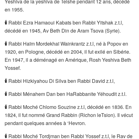
Yeshiva de la yeshiva de Telshe pendant 12 ans, décédé
en 1955.
🕯
Rabbi Ezra Hamaoui Kabats ben Rabbi Yitshak z.t.l,
décédé en 1945, Av Beth Din de Aram Tsova (Syrie).
🕯
Rabbi Haïm Mordekhaï Wainkrantz z.t.l, né à Popov en
1920, en Pologne, décédé en 2004, il fut exilé en Sibérie.
En 1947, il a déménagé en Amérique, Rosh Yeshiva Beth
Yossef.
🕯
Rabbi Hizkiyahou Di Silva ben Rabbi David z.t.l,
🕯
Rabbi Ménahem Dan ben HaRabbanite Yéhoudit z.t.l.
🕯
Rabbi Moché Chlomo Souzine z.t.l, décédé en 1836. En
1824, il fut nommé Grand Rabbin (Richon leTsion). Il vécut
pendant quelques années à ‘Hevron.
🕯
Rabbi Moché Tordjman ben Rabbi Yossef z.t.l, le Rav de