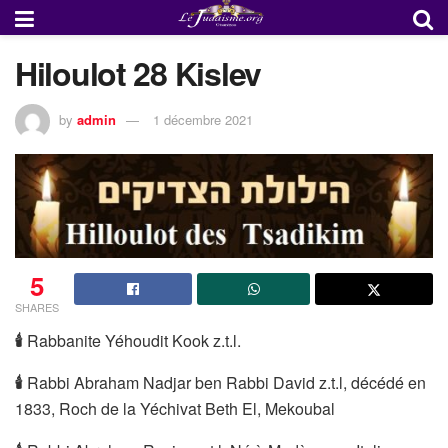
Hiloulot 28 Kislev
by
admin
1 décembre 2021
5
SHARES
🕯
Rabbanite Yéhoudit Kook z.t.l.
🕯
Rabbi Abraham Nadjar ben Rabbi David z.t.l, décédé en
1833, Roch de la Yéchivat Beth El, Mekoubal