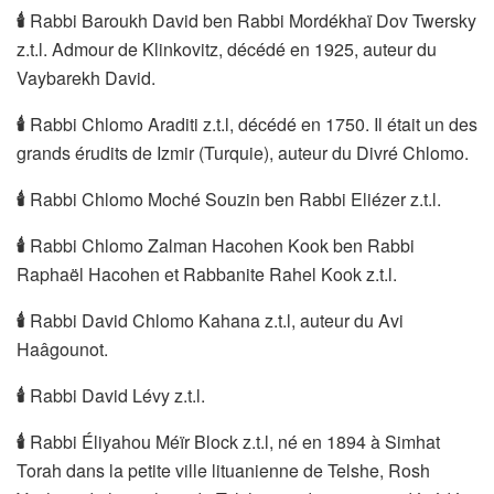
🕯
Rabbi Baroukh David ben Rabbi Mordékhaï Dov Twersky
z.t.l. Admour de Klinkovitz, décédé en 1925, auteur du
Vaybarekh David.
🕯
Rabbi Chlomo Araditi z.t.l, décédé en 1750. Il était un des
grands érudits de Izmir (Turquie), auteur du Divré Chlomo.
🕯
Rabbi Chlomo Moché Souzin ben Rabbi Eliézer z.t.l.
🕯
Rabbi Chlomo Zalman Hacohen Kook ben Rabbi
Raphaël Hacohen et Rabbanite Rahel Kook z.t.l.
🕯
Rabbi David Chlomo Kahana z.t.l, auteur du Avi
Haâgounot.
🕯
Rabbi David Lévy z.t.l.
🕯
Rabbi Éliyahou Méïr Block z.t.l, né en 1894 à Simhat
Torah dans la petite ville lituanienne de Telshe, Rosh