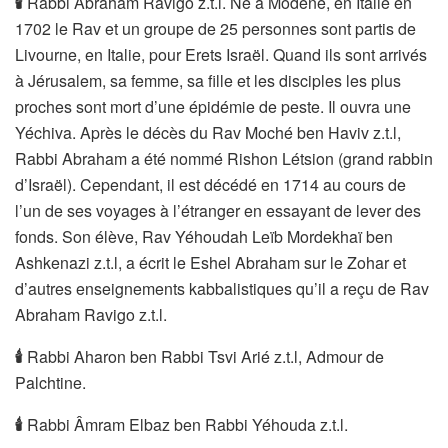
🕯
Rabbi Abraham Ravigo z.t.l. Né à Modène, en Italie en
1702 le Rav et un groupe de 25 personnes sont partis de
Livourne, en Italie, pour Erets Israël. Quand ils sont arrivés
à Jérusalem, sa femme, sa fille et les disciples les plus
proches sont mort d’une épidémie de peste. Il ouvra une
Yéchiva. Après le décès du Rav Moché ben Haviv z.t.l,
Rabbi Abraham a été nommé Rishon Létsion (grand rabbin
d’Israël). Cependant, il est décédé en 1714 au cours de
l’un de ses voyages à l’étranger en essayant de lever des
fonds. Son élève, Rav Yéhoudah Leïb Mordekhaï ben
Ashkenazi z.t.l, a écrit le Eshel Abraham sur le Zohar et
d’autres enseignements kabbalistiques qu’il a reçu de Rav
Abraham Ravigo z.t.l.
🕯
Rabbi Aharon ben Rabbi Tsvi Arié z.t.l, Admour de
Palchtine.
🕯
Rabbi Âmram Elbaz ben Rabbi Yéhouda z.t.l.