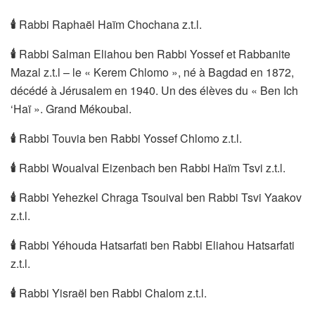
🕯
Rabbi Raphaël Haïm Chochana z.t.l.
🕯
Rabbi Salman Eliahou ben Rabbi Yossef et Rabbanite
Mazal z.t.l – le « Kerem Chlomo », né à Bagdad en 1872,
décédé à Jérusalem en 1940. Un des élèves du « Ben Ich
‘Haï ». Grand Mékoubal.
🕯
Rabbi Touvia ben Rabbi Yossef Chlomo z.t.l.
🕯
Rabbi Woualval Eizenbach ben Rabbi Haïm Tsvi z.t.l.
🕯
Rabbi Yehezkel Chraga Tsouival ben Rabbi Tsvi Yaakov
z.t.l.
🕯
Rabbi Yéhouda Hatsarfati ben Rabbi Eliahou Hatsarfati
z.t.l.
🕯
Rabbi Yisraël ben Rabbi Chalom z.t.l.