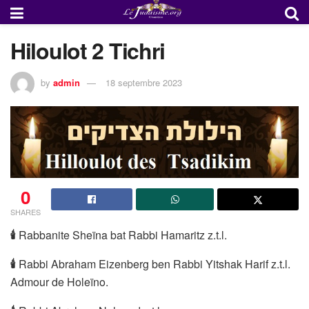
Hiloulot 2 Tichri
by
admin
18 septembre 2023
0
SHARES
🕯
Rabbanite Sheïna bat Rabbi Hamaritz z.t.l.
🕯
Rabbi Abraham Eizenberg ben Rabbi Yitshak Harif z.t.l.
Admour de Holeïno.