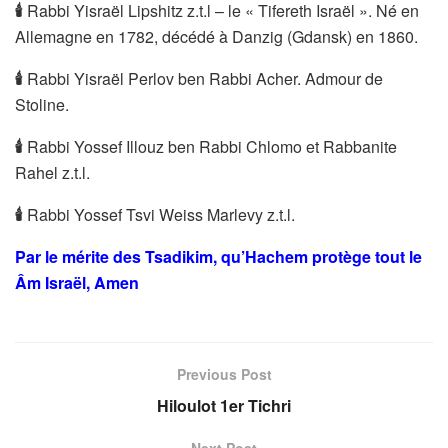
🕯
Rabbi Yisraël Lipshitz z.t.l – le « Tifereth Israël ». Né en
Allemagne en 1782, décédé à Danzig (Gdansk) en 1860.
🕯
Rabbi Yisraël Perlov ben Rabbi Acher. Admour de
Stoline.
🕯
Rabbi Yossef Illouz ben Rabbi Chlomo et Rabbanite
Rahel z.t.l.
🕯
Rabbi Yossef Tsvi Weiss Marlevy z.t.l.
Par le mérite des Tsadikim, qu’Hachem protège tout le
Âm Israël, Amen
Previous Post
Hiloulot 1er Tichri
Next Post