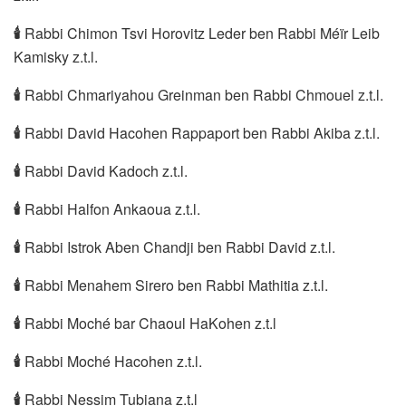
🕯
Rabbi Chimon Tsvi Horovitz Leder ben Rabbi Méïr Leib
Kamisky z.t.l.
🕯
Rabbi Chmariyahou Greinman ben Rabbi Chmouel z.t.l.
🕯
Rabbi David Hacohen Rappaport ben Rabbi Akiba z.t.l.
🕯
Rabbi David Kadoch z.t.l.
🕯
Rabbi Halfon Ankaoua z.t.l.
🕯
Rabbi Istrok Aben Chandji ben Rabbi David z.t.l.
🕯
Rabbi Menahem Sirero ben Rabbi Mathitia z.t.l.
🕯
Rabbi Moché bar Chaoul HaKohen z.t.l
🕯
Rabbi Moché Hacohen z.t.l.
🕯
Rabbi Nessim Tubiana z.t.l