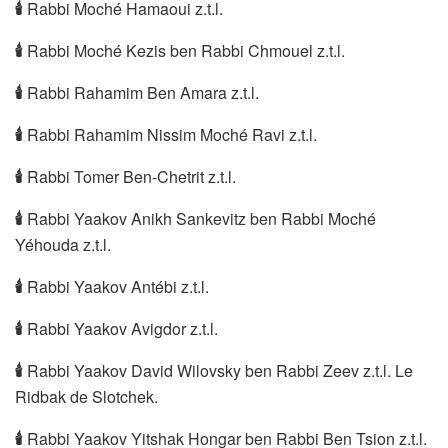
🕯
Rabbi Moché Hamaoui z.t.l.
🕯
Rabbi Moché Kezis ben Rabbi Chmouel z.t.l.
🕯
Rabbi Rahamim Ben Amara z.t.l.
🕯
Rabbi Rahamim Nissim Moché Ravi z.t.l.
🕯
Rabbi Tomer Ben-Chetrit z.t.l.
🕯
Rabbi Yaakov Anikh Sankevitz ben Rabbi Moché
Yéhouda z.t.l.
🕯
Rabbi Yaakov Antébi z.t.l.
🕯
Rabbi Yaakov Avigdor z.t.l.
🕯
Rabbi Yaakov David Wilovsky ben Rabbi Zeev z.t.l. Le
Ridbak de Slotchek.
🕯
Rabbi Yaakov Yitshak Hongar ben Rabbi Ben Tsion z.t.l.