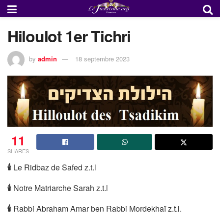
Hiloulot 1er Tichri
by
admin
18 septembre 2023
11
SHARES
🕯
Le Ridbaz de Safed z.t.l
🕯
Notre Matriarche Sarah z.t.l
🕯
Rabbi Abraham Amar ben Rabbi Mordekhaï z.t.l.