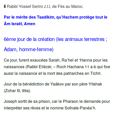
🕯
Rabbi Yossef Seriro z.t.l, de Fès au Maroc.
Par le mérite des Tsadikim, qu’Hachem protège tout le
Âm Israël, Amen
6ème jour de la création (les animaux terrestres ;
Adam, homme-femme)
Ce jour, furent exaucées Sarah, Ra’hel et ‘Hanna pour les
naissances (Rabbi Eliêzér, – Roch Hachana 11 a-b qui fixe
aussi la naissance et la mort des patriarches en Tichri.
Jour de la bénédiction de Yaâkov par son père Yitshak
(Zohar III, 99a).
Joseph sortit de sa prison, car le Pharaon le demande pour
interpréter ses rêves et le nomme Sofnate-Panéa’h.