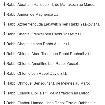
🕯
Rabbi Abraham Halioua z.t.l, de Marrakech au Maroc.
🕯
Rabbi Amnon de Magnence z.t.l.
🕯
Rabbi Azriel Yéhouda Labawitch ben Rabbi Yaakov z.t.l.
🕯
Rabbi Chabtaï Frankel ben Rabbi Yossef z.t.l.
🕯
Rabbi Chepatiah ben Rabbi Amiti z.t.l.
🕯
Rabbi Chlomo Aben Tsour ben Rabbi Raphaël z.t.l.
🕯
Rabbi Chlomo Ameriline ben Rabbi Yossef z.t.l.
🕯
Rabbi Chlomo ben Rabbi David z.t.l.
🕯
Rabbi Chmouel Bensour z.t.l, de Meknès au Maroc.
🕯
Rabbi Eliahou Elbilia z.t.l, de Marrakech au Maroc.
🕯
Rabbi Eliahou Hamaoui ben Rabbi Ezra et Rabbanite