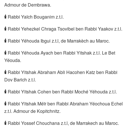
Admour de Dembrawa.
🕯
Rabbi Yaïch Bouganim z.t.l.
🕯
Rabbi Yehezkel Chraga Tsovibel ben Rabbi Yaakov z.t.l.
🕯
Rabbi Yéhouda Ibgui z.t.l, de Marrakèch au Maroc.
🕯
Rabbi Yéhouda Ayach ben Rabbi Yitshak z.t.l. Le Bet
Yéouda.
🕯
Rabbi Yitshak Abraham Abli Hacohen Katz ben Rabbi
Dov Barich z.t.l.
🕯
Rabbi Yitshak Cohen ben Rabbi Moché Yéhouda z.t.l.
🕯
Rabbi Yitshak Méïr ben Rabbi Abraham Yéochoua Echel
z.t.l. Admour de Kopitchnitz.
🕯
Rabbi Yossef Chouchana z.t.l, de Marrakech au Maroc.