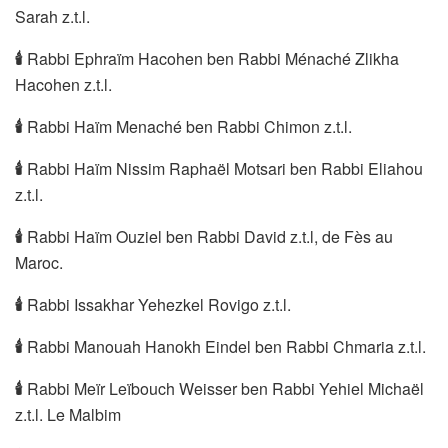
Sarah z.t.l.
🕯
Rabbi Ephraïm Hacohen ben Rabbi Ménaché Zlikha
Hacohen z.t.l.
🕯
Rabbi Haïm Menaché ben Rabbi Chimon z.t.l.
🕯
Rabbi Haïm Nissim Raphaël Motsari ben Rabbi Eliahou
z.t.l.
🕯
Rabbi Haïm Ouziel ben Rabbi David z.t.l, de Fès au
Maroc.
🕯
Rabbi Issakhar Yehezkel Rovigo z.t.l.
🕯
Rabbi Manouah Hanokh Eindel ben Rabbi Chmaria z.t.l.
🕯
Rabbi Meïr Leïbouch Weisser ben Rabbi Yehiel Michaël
z.t.l. Le Malbim