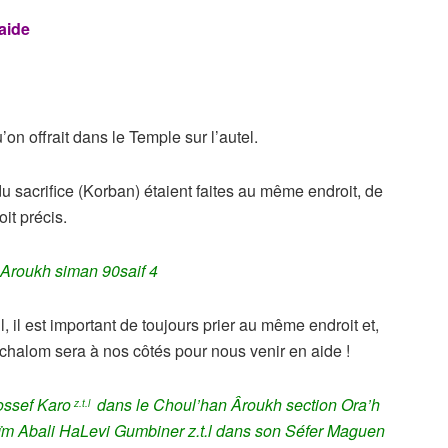
aide
’on offrait dans le Temple sur l’autel.
 sacrifice (Korban) étaient faites au même endroit, de
it précis.
 Aroukh siman 90saif 4
 il est important de toujours prier au même endroit et,
chalom sera à nos côtés pour nous venir en aide !
ossef Karo
dans le Choul’han Âroukh section Ora’h
z.t.l
 Abali HaLevi Gumbiner z.t.l dans son Séfer Maguen