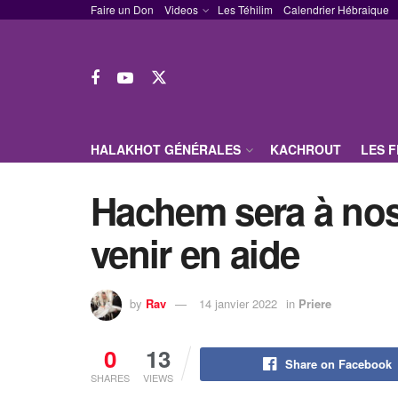
Faire un Don
Videos
Les Téhilim
Calendrier Hébraique
HALAKHOT GÉNÉRALES
KACHROUT
LES 
Hachem sera à nos
venir en aide
by
Rav
14 janvier 2022
in
Priere
0
13
Share on Facebook
SHARES
VIEWS