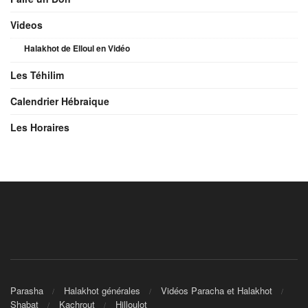
Videos
Halakhot de Elloul en Vidéo
Les Téhilim
Calendrier Hébraique
Les Horaires
Parasha
Halakhot générales
Vidéos Paracha et Halakhot
Shabat
Kachrout
Hilloulot