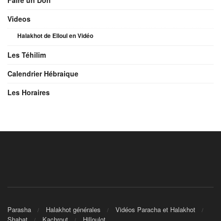
Videos
Halakhot de Elloul en Vidéo
Les Téhilim
Calendrier Hébraique
Les Horaires
Parasha
Halakhot générales
Vidéos Paracha et Halakhot
Shabat
Kachrout
Hilloulot